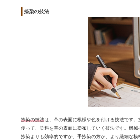
捺染の技法
捺染の技法
は、革の表面に模様や色を付ける技法です。
使って、染料を革の表面に塗布していく技法です。機械
捺染よりも効率的ですが、手捺染の方が、より繊細な模