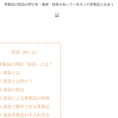
革製品の部品の呼び名・素材・技術を知って一生モノの革製品と出会う
目次
革製品の用語『捺染』とは？
捺染とは。
捺染とは何か？
捺染の技法
捺染による革製品の特徴
捺染で製作できる革製品
捺染革製品の手入れ方法