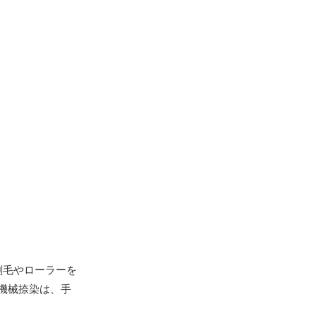
刷毛やローラーを
機械捺染は、手