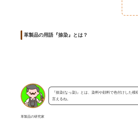
m
o
t
d
a
o
e
i
i
k
r
t
l
革製品の用語『捺染』とは？
『捺染(なっ染)』とは、染料や顔料で色付けした
言えるね。
革製品の研究家