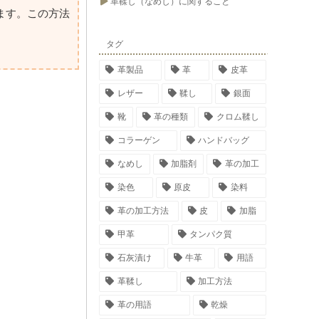
革鞣し（なめし）に関すること
ます。この方法
タグ
革製品
革
皮革
レザー
鞣し
銀面
靴
革の種類
クロム鞣し
コラーゲン
ハンドバッグ
なめし
加脂剤
革の加工
染色
原皮
染料
革の加工方法
皮
加脂
甲革
タンパク質
石灰漬け
牛革
用語
革鞣し
加工方法
革の用語
乾燥