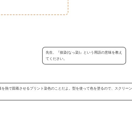
先生、『捺染(なっ染)』という用語の意味を教え
てください。
模様を熱で固着させるプリント染色のことだよ。型を使って色を塗るので、スクリー