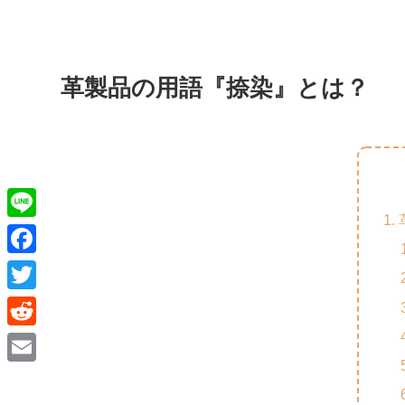
革製品の用語『捺染』とは？
L
i
F
n
a
T
e
c
w
R
e
i
e
E
b
t
d