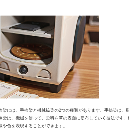
捺染には、手捺染と機械捺染の2つの種類があります。手捺染は、
捺染は、機械を使って、染料を革の表面に塗布していく技法です。
様や色を表現することができます。