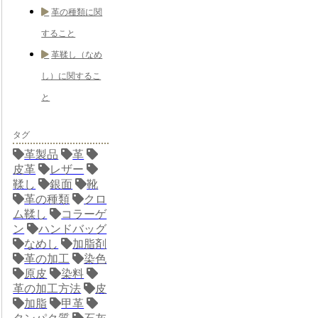
革の種類に関
すること
革鞣し（なめ
し）に関するこ
と
タグ
革製品
革
皮革
レザー
鞣し
銀面
靴
革の種類
クロ
ム鞣し
コラーゲ
ン
ハンドバッグ
なめし
加脂剤
革の加工
染色
原皮
染料
革の加工方法
皮
加脂
甲革