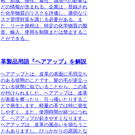
称、組成、物性、毒性、環境への影響な
どの情報が含まれる。企業は、登録され
た化学物質のリスクを評価し、適切なリ
スク管理対策を講じる必要がある。ま
た、リーチ規程は、特定の化学物質の製
造、輸入、使用を制限または禁止するこ
とができる。
革製品用語『ヘアアップ』を解説
ヘアアップとは、皮革の表面に毛羽立ち
のある状態のことです。髪の毛が逆立っ
ている状態に似ていることから、この名
が付けられました。ヘアアップは、皮革
が表面を擦ったり、引っ掻いたりするこ
とで発生します。軽量の革では特に発生
しやすく、また、使用時間が経つにつれ
て、ヘアアップが起きやすくなります。
ヘアアップは、皮革の風合いを損なうこ
ともありますし、ひっかかりの原因とな