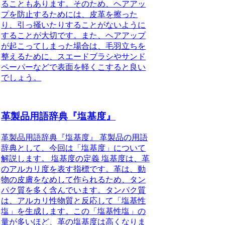
ることもあります。そのため、ヘアアッ
プを防止するためには、皮革を擦った
り、引っ掻いたりすることがないように
することが大切です。また、ヘアアップ
が起こってしまった場合は、毛羽立ちを
整えるために、スエードブラシやサンド
ペーパーなどで表面を軽くこすると良い
でしょう。
革製品用語辞典『塩基度』
革製品用語辞典『塩基度』 革製品の用語
辞典として、今回は「塩基度」について
解説します。 塩基度の定義 塩基度は、革
のアルカリ度を表す指標です。革は、動
物の皮膚をなめして作られるため、タン
パク質を多く含んでいます。タンパク質
は、アルカリ性物質と反応して「塩基性
塩」を生成します。この「塩基性塩」の
量が多いほど、革の塩基度は高くなりま