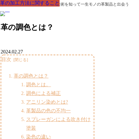
革の加工方法に関すること
革の加工方法に関すること
革の加工方法に関すること
革の加工方法に関すること
革の加工方法に関すること
革の加工方法に関すること
革の加工方法に関すること
革製品の部品の呼び名・素材・技術を知って一生モノの革製品と出会う
革の調色とは？
2024.02.27
目次
革の調色とは？
調色とは。
調色による補正
アニリン染めとは?
革製品の色の不均一
スプレーガンによる吹き付け
塗装
染色の違い