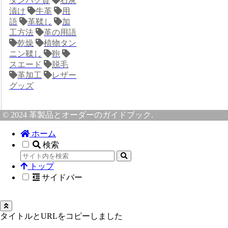
タンパク質
石灰
漬け
牛革
用
語
革鞣し
加
工方法
革の用語
乾燥
植物タン
ニン鞣し
鞄
スエード
脱毛
革加工
レザー
グッズ
© 2024 革製品とオーダーのガイドブック.
ホーム
検索
トップ
サイドバー
タイトルとURLをコピーしました