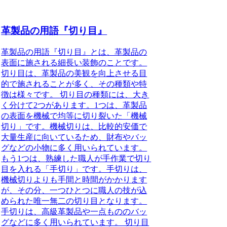
革製品の用語『切り目』
革製品の用語『切り目』とは、革製品の
表面に施される細長い装飾のことです。
切り目は、革製品の美観を向上させる目
的で施されることが多く、その種類や特
徴は様々です。 切り目の種類には、大き
く分けて2つがあります。1つは、革製品
の表面を機械で均等に切り裂いた「機械
切り」です。機械切りは、比較的安価で
大量生産に向いているため、財布やバッ
グなどの小物に多く用いられています。
もう1つは、熟練した職人が手作業で切り
目を入れる「手切り」です。手切りは、
機械切りよりも手間と時間がかかります
が、その分、一つひとつに職人の技が込
められた唯一無二の切り目となります。
手切りは、高級革製品や一点もののバッ
グなどに多く用いられています。 切り目