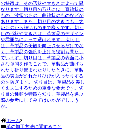
の特徴は、その形状や大きさによって異
なります。切り目の形状には、直線状の
もの、波状のもの、曲線状のものなどが
あります。また、切り目の大きさも、太
いものから細いものまで様々です。切り
目の形状や大きさは、革製品のデザイン
や雰囲気によって選ばれます。 切り目
は、革製品の美観を向上させるだけでな
く、革製品の強度を上げる役割も果たし
ています。切り目は、革製品の表面に小
さな隙間を作ることで、革製品が曲げら
れたり折り畳まれたりしたときに、革製
品の表面が割れたりひびが入ったりする
のを防ぎます。 切り目は、革製品を美し
く丈夫にするための重要な要素です。切
り目の種類や特徴を知り、革製品を選ぶ
際の参考にしてみてはいかがでしょう
か。
ホーム
革の加工方法に関すること