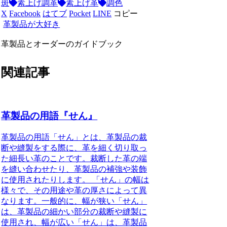
斑
素上げ調革
素上げ革
調色
X
Facebook
はてブ
Pocket
LINE
コピー
革製品が大好き
革製品とオーダーのガイドブック
関連記事
革製品の用語『せん』
革製品の用語「せん」とは、革製品の裁
断や縫製をする際に、革を細く切り取っ
た細長い革のことです。裁断した革の端
を縫い合わせたり、革製品の補強や装飾
に使用されたりします。 「せん」の幅は
様々で、その用途や革の厚さによって異
なります。一般的に、幅が狭い「せん」
は、革製品の細かい部分の裁断や縫製に
使用され、幅が広い「せん」は、革製品