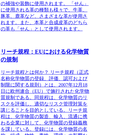
の補強や装飾に使用されます。 「せん」
に使用される革の種類も様々で、牛革、
豚革、鹿革など、さまざまな革が使用さ
れます。また、本革と合成皮革のどちら
の革も「せん」として使用されます。
リーチ規程：EUにおける化学物質
の規制
リーチ規程とは何か？ リーチ規程（正式
名称化学物質の登録、評価、認可および
制限に関する規則）とは、2007年12月18
日に欧州連合（EU）で施行された化学物
質規制である。同規程は、化学物質のリ
スクを評価し、適切なリスク管理対策を
講じることを目的としている。リーチ規
程は、化学物質の製造、輸入、流通に携
わる企業に対して、化学物質の登録義務
を課している。登録には、化学物質の名