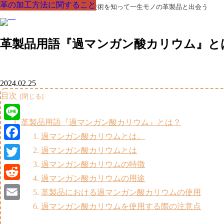
革の加工方法に関すること
革の加工方法に関すること
革の加工方法に関すること
革の加工方法に関すること
革の加工方法に関すること
革の加工方法に関すること
革の加工方法に関すること
革製品の部品の呼び名・素材・技術を知って一生モノの革製品と出会う
革製品用語『過マンガン酸カリウム』と
2024.02.25
目次
革製品用語『過マンガン酸カリウム』とは？
Line
過マンガン酸カリウムとは。
Facebook
過マンガン酸カリウムとは
過マンガン酸カリウムの特徴
Twitter
過マンガン酸カリウムの用途
Reddit
革製品における過マンガン酸カリウムの使用
過マンガン酸カリウムを使用する際の注意点
Email