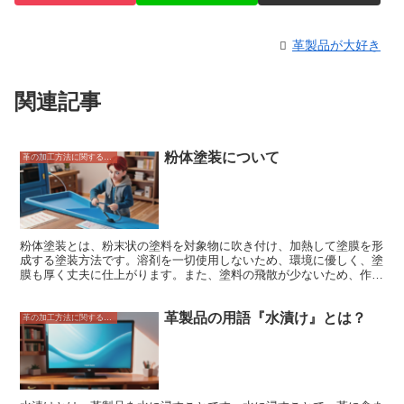
革製品が大好き
関連記事
粉体塗装について
革の加工方法に関すること
粉体塗装とは、粉末状の塗料を対象物に吹き付け、加熱して塗膜を形
成する塗装方法です。溶剤を一切使用しないため、環境に優しく、塗
膜も厚く丈夫に仕上がります。また、塗料の飛散が少ないため、作業
環境もクリーンです。 粉体塗装は、自動車、家電、建材など、さま
ざまな製品に使用されています。特に、金属製品の塗装に適してお
革製品の用語『水漬け』とは？
り、鉄やアルミ、ステンレスなどの金属に塗膜を形成することができ
革の加工方法に関すること
ます。 粉体塗装のメリットは、塗膜の耐久性が高いことです。溶剤
を使用しないため、塗膜が剥がれにくく、サビにも強いです。また、
塗膜が厚く、耐摩耗性に優れているため、傷がつきにくいという特徴
があります。 粉体塗装のデメリットは、塗装にかかる時間が長いこ
とです。溶剤を使用しないため、塗膜を形成するまでに時間がかかり