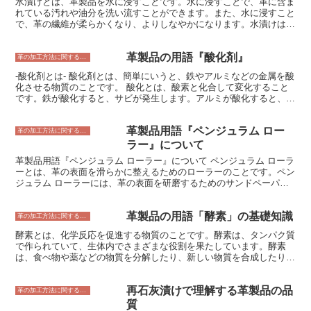
ます。また、塗装設備が高価であるため、初期投資がかかります。
水漬けとは、革製品を水に浸すことです。水に浸すことで、革に含ま
粉体塗装は、環境に優しく、塗膜の耐久性が高い塗装方法です。しか
れている汚れや油分を洗い流すことができます。また、水に浸すこと
し、塗装にかかる時間が長く、初期投資もかかるというデメリットが
で、革の繊維が柔らかくなり、よりしなやかになります。水漬けは、
あります。
革製品を長持ちさせるための大切な工程です。 水漬けには、大きく
分けて2つの方法があります。1つは、革製品を丸ごと水に浸す方法
革製品の用語『酸化剤』
です。この方法は、革製品全体を均一に水に浸すことができるので、
革の加工方法に関すること
汚れや油分をしっかり洗い流すことができます。ただし、革製品が水
-酸化剤とは- 酸化剤とは、簡単にいうと、鉄やアルミなどの金属を酸
に長時間浸っていると、革が水分を吸い過ぎて傷んでしまうことがあ
化させる物質のことです。 酸化とは、酸素と化合して変化すること
ります。そのため、革製品を丸ごと水に浸す時間は、数分程度にする
です。鉄が酸化すると、サビが発生します。アルミが酸化すると、表
ことが大切です。 もう1つの方法は、革製品の表面だけを水に濡らす
面に白い膜ができます。この膜は、アルミを腐食から守る働きがあり
方法です。この方法は、革製品の汚れや油分を部分的に洗い流すこと
ます。 酸化剤は、身の回りのさまざまなものに使われています。例
ができます。また、革製品の表面だけを水に濡らすことで、革が水分
革製品用語『ペンジュラム ロー
えば、漂白剤やクリーナー、殺菌剤、防腐剤などです。 これらの製
革の加工方法に関すること
を吸い過ぎて傷んでしまうことを防ぐことができます。
品は、酸化剤の働きを利用して、汚れを落としたり、菌を殺したり、
ラー』について
腐敗を防いだりしています。 酸化剤は、金属を腐食させるだけでな
革製品用語『ペンジュラム ローラー』について ペンジュラム ローラ
く、ゴムやプラスチックなどの非金属をも劣化させることがありま
ーとは、革の表面を滑らかに整えるためのローラーのことです。ペン
す。例えば、ゴムは、酸化剤によって硬化してひび割れが起きやすく
ジュラム ローラーには、革の表面を研磨するためのサンドペーパー
なり、プラスチックは、酸化剤によって変色したり、もろくなったり
が巻かれており、このローラーで革を研磨することで、革の表面を滑
することがあります。 酸化剤は、取り扱いには注意が必要です。酸
らかに整えることができます。ペンジュラム ローラーは、手動で操
化剤が皮膚に付着すると、炎症を起こしたり、やけどをしたりするこ
革製品の用語「酵素」の基礎知識
作されるものと、機械で自動的に操作されるものがあります。手動で
革の加工方法に関すること
とがあります。また、酸化剤を吸い込むと、呼吸器系に障害を起こし
操作されるペンジュラム ローラーは、革職人が革の表面を研磨する
たり、肺がんのリスクを高めたりすることがあります。 酸化剤を使
酵素とは、化学反応を促進する物質のことです。酵素は、タンパク質
ために使用します。機械で自動的に操作されるペンジュラム ローラ
用する際には、必ず手袋やマスクを着用して、換気を十分に行う必要
で作られていて、生体内でさまざまな役割を果たしています。酵素
ーは、革工場などで革の表面を研磨するために使用されます。ペンジ
があります。また、酸化剤を皮膚に付着させないように注意し、吸い
は、食べ物や薬などの物質を分解したり、新しい物質を合成したりす
ュラム ローラーは、革の表面を滑らかに整えることで、革の質感を
込まないようにすることが大切です。
ることができます。 酵素は、温度やpHによって働き方が変わりま
向上させることができます。
す。酵素は、人間の体内で働きますが、人工的に作り出すこともでき
再石灰漬けで理解する革製品の品
ます。人工的に作られた酵素は、工業製品の製造や、環境浄化などに
革の加工方法に関すること
利用されています。
質