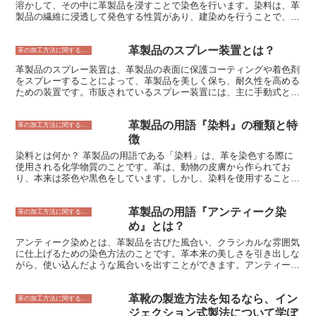
溶かして、その中に革製品を浸すことで染色を行います。染料は、革
製品の繊維に浸透して発色する性質があり、建染めを行うことで、革
製品を均一に染色することができます。 建染めは、革製品の染色方
法としては最も一般的な方法のひとつです。建染めを行うことで、革
革製品のスプレー装置とは？
製品をさまざまな色に染めることができ、また、染料の濃度を調整す
革の加工方法に関すること
ることで、色の濃淡を調節することもできます。また、建染めは、革
革製品のスプレー装置は、革製品の表面に保護コーティングや着色剤
製品に防水効果を与えるため、革製品の耐久性を高める効果もありま
をスプレーすることによって、革製品を美しく保ち、耐久性を高める
す。
ための装置です。市販されているスプレー装置には、主に手動式と電
動式の2種類があります。 手動式のスプレー装置は、レバーやボタン
を押すことでスプレー液を噴射させる仕組みになっており、電動式の
革製品の用語『染料』の種類と特
スプレー装置は、モーターの力でスプレー液を噴射させる仕組みにな
革の加工方法に関すること
っています。 手動式のスプレー装置は、電動式のスプレー装置より
徴
も安価でコンパクトなため、家庭用として広く普及しています。電動
染料とは何か？ 革製品の用語である「染料」は、革を染色する際に
式のスプレー装置は、手動式のスプレー装置よりも高価ですが、均一
使用される化学物質のことです。革は、動物の皮膚から作られてお
にスプレー液を噴射することができるため、プロユースとして活用さ
り、本来は茶色や黒色をしています。しかし、染料を使用すること
れています。 革製品にスプレーコーティングを施すことで、革製品
で、様々な色に染めることができます。 染料には、大きく分けて2種
の表面を保護し、汚れやキズから守ることができます。また、スプレ
類あります。1つは、革の繊維の中まで浸透して染色する「浸透染
ーコーティングを施すことで、革製品の色あせを防ぎ、美しさを保つ
革製品の用語『アンティーク染
料」です。もう1つは、革の表面に付着して染色する「表面染料」で
革の加工方法に関すること
ことができます。
す。 浸透染料は、革の繊維の中まで深く浸透するため、色落ちしに
め』とは？
くく、耐久性に優れています。しかし、染色が難しく、ムラになりや
アンティーク染めとは、革製品を古びた風合い、クラシカルな雰囲気
すいというデメリットもあります。 一方、表面染料は、革の表面に
に仕上げるための染色方法のことです。革本来の美しさを引き出しな
付着するだけなので、染色が簡単で、ムラになりにくいというメリッ
がら、使い込んだような風合いを出すことができます。アンティーク
トがあります。しかし、色落ちしやすく、耐久性に劣るというデメリ
染めは、手作業で行われることが多く、熟練の職人技が求められま
ットもあります。 染料の種類と特徴を理解することで、革製品を購
す。 アンティーク染めは、革の種類や状態によって、さまざまな手
入する際の参考にしていただけます。
革靴の製造方法を知るなら、イン
法が用いられます。一般的によく知られている方法のひとつが、革の
革の加工方法に関すること
表面をやすりで削り、古びた風合いを出す方法です。また、革を染料
ジェクション式製法について学ぼ