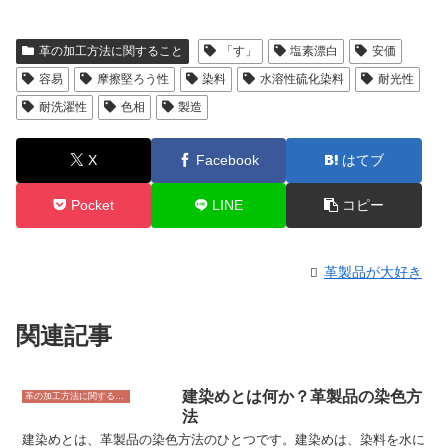
革の加工方法に関すること
「す」
塩素漂白
安価
容易
摩擦堅ろう性
染料
水溶性硫化染料
耐光性
耐洗濯性
色相
製造
X
Facebook
はてブ
Pocket
LINE
コピー
革製品が大好き
関連記事
建染めとは何か？革製品の染色方
革の加工方法に関すること
法
建染めとは、革製品の染色方法のひとつです。建染めは、染料を水に