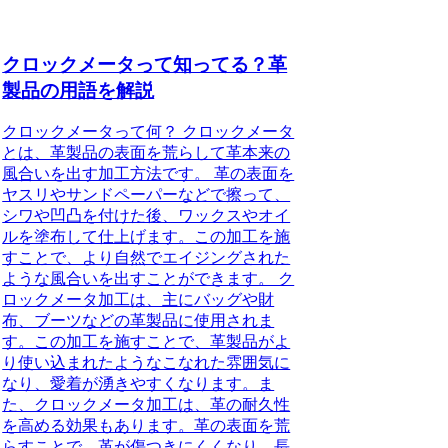
クロックメータって知ってる？革
製品の用語を解説
クロックメータって何？ クロックメータ
とは、革製品の表面を荒らして革本来の
風合いを出す加工方法です。 革の表面を
ヤスリやサンドペーパーなどで擦って、
シワや凹凸を付けた後、ワックスやオイ
ルを塗布して仕上げます。この加工を施
すことで、より自然でエイジングされた
ような風合いを出すことができます。 ク
ロックメータ加工は、主にバッグや財
布、ブーツなどの革製品に使用されま
す。この加工を施すことで、革製品がよ
り使い込まれたようなこなれた雰囲気に
なり、愛着が湧きやすくなります。ま
た、クロックメータ加工は、革の耐久性
を高める効果もあります。革の表面を荒
らすことで、革が傷つきにくくなり、長