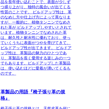
品を長年使い込むことで、表面が少しず
つ盛り上がり、独特の風合いが出てくる
性質のことです。 ビルドアップ性は、革
のなめし方や仕上げ方によって異なりま
すが、一般的に、植物タンニンでなめさ
れた革が ビルドアップしやすいとされて
います。植物タンニンでなめされた革
は、耐久性と耐水性に優れており、使っ
ていくうちに表面がつやを帯びてきて、
ビルドアップ性が出てきます。 ビルドア
ップ性は、革製品の魅力のひとつであ
り、革製品を長く愛用する楽しみの一つ
でもあります。ビルドアップした革製品
は、使い込むほどに愛着が湧いてくるも
のです。
革製品の用語『椅子張り革の規
格』
椅子張り革の規格とは、天然皮革を何に