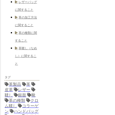
レザーバッグ
に関すること
革の加工方法
に関すること
革の種類に関
すること
革鞣し（なめ
し）に関するこ
と
タグ
革製品
革
皮革
レザー
鞣し
銀面
靴
革の種類
クロ
ム鞣し
コラーゲ
ン
ハンドバッグ