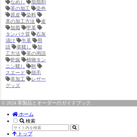
なめし
加脂剤
革の加工
染色
原皮
染料
革の加工方法
皮
加脂
甲革
タンパク質
石灰
漬け
牛革
用
語
革鞣し
加
工方法
革の用語
乾燥
植物タン
ニン鞣し
鞄
スエード
脱毛
革加工
レザー
グッズ
© 2024 革製品とオーダーのガイドブック.
ホーム
検索
トップ