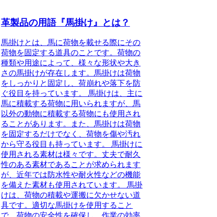
革製品の用語『馬掛け』とは？
馬掛けとは、馬に荷物を載せる際にその
荷物を固定する道具のことです。荷物の
種類や用途によって、様々な形状や大き
さの馬掛けが存在します。馬掛けは荷物
をしっかりと固定し、荷崩れや落下を防
ぐ役目を持っています。 馬掛けは、主に
馬に積載する荷物に用いられますが、馬
以外の動物に積載する荷物にも使用され
ることがあります。また、馬掛けは荷物
を固定するだけでなく、荷物を傷や汚れ
から守る役目も持っています。 馬掛けに
使用される素材は様々です。丈夫で耐久
性のある素材であることが求められます
が、近年では防水性や耐火性などの機能
を備えた素材も使用されています。 馬掛
けは、荷物の積載や運搬に欠かせない道
具です。適切な馬掛けを使用すること
で、荷物の安全性を確保し、作業の効率