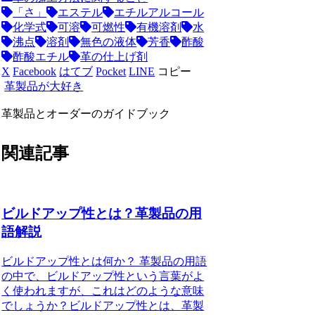
「さ」
エステル
エチルアルコール
化学式
可溶
可燃性
有機溶剤
水
沸点
溶剤
無色の液体
芳香
酢酸
酢酸エチル
革の仕上げ剤
X
Facebook
はてブ
Pocket
LINE
コピー
革製品が大好き
革製品とオーダーのガイドブック
関連記事
ビルドアップ性とは？革製品の用
語解説
ビルドアップ性とは何か？ 革製品の用語
の中で、ビルドアップ性という言葉がよ
く使われますが、これはどのような意味
でしょうか？ビルドアップ性とは、革製