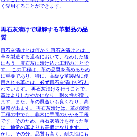
く愛用することができます。
再石灰漬けで理解する革製品の品
質
再石灰漬けとは何か？ 再石灰漬けとは、
革を製造する過程において、なめした後
にもう一度石灰に漬け込む工程のことで
す。 この工程は、革の品質を高めるため
に重要であり、特に、高級な革製品に使
用される革には、必ず再石灰漬けが行わ
れています。 再石灰漬けを行うことで、
革はよりしなやかになり、耐久性が増し
ます。また、革の風合いも良くなり、高
級感が出ます。 再石灰漬けは、革の製造
工程の中でも、非常に手間のかかる工程
です。そのため、再石灰漬けを行った革
は、通常の革よりも高価になります。し
かし、その分、品質も高く、耐久性にも