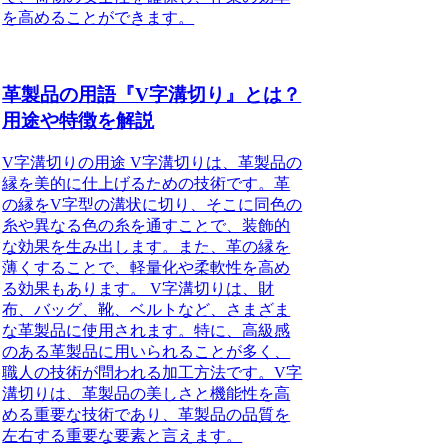
を高めることができます。
革製品の用語『V字溝切り』とは？
用途や特徴を解説
V字溝切りの用途 V字溝切りは、革製品の
縁を美的に仕上げるための技術です。革
の縁をV字型の溝状に切り、そこに同色の
糸や異なる色の糸を通すことで、装飾的
な効果を生み出します。また、革の縁を
薄くすることで、軽量化や柔軟性を高め
る効果もあります。 V字溝切りは、財
布、バッグ、靴、ベルトなど、さまざま
な革製品に使用されます。特に、高級感
のある革製品に用いられることが多く、
職人の技術が問われる加工方法です。V字
溝切りは、革製品の美しさと機能性を高
める重要な技術であり、革製品の品質を
左右する重要な要素と言えます。