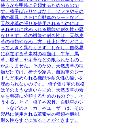
使うかを明確に分類するためのもので
す。椅子ばかりではなく、ソファやその
他の家具、さらに自動車のシートなど、
天然皮革の張りを使用されるものには、
それぞれに求められる機能や耐久性が異
なります。革の機能や耐久性は、天然皮
革の種類やなめし方、仕上げ方などによ
って大きく異なります。しかし、自然界
に存在する革素材の種類は、牛革、馬
革、豚革、ヤギ革などの限られたものし
かありません。そのため、天然皮革の種
類だけでは、椅子や家具、自動車のシー
トなど求められる機能や耐久性の違いを
埋められないのです。 椅子張り革の規格
はそのような違いを埋め、天然皮革の素
材を明確に分類するためのものです。そ
うすることで、椅子や家具、自動車のシ
ートなどのメーカーやユーザーは、その
製品に使用される革素材の種類や機能、
耐久性をすぐに知ることができます。