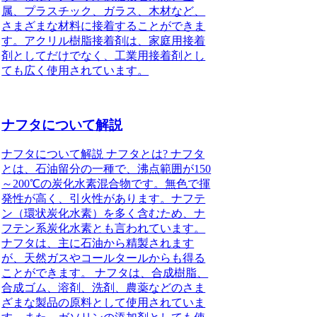
属、プラスチック、ガラス、木材など、
さまざまな材料に接着することができま
す。アクリル樹脂接着剤は、家庭用接着
剤としてだけでなく、工業用接着剤とし
ても広く使用されています。
ナフタについて解説
ナフタについて解説 ナフタとは? ナフタ
とは、石油留分の一種で、沸点範囲が150
～200℃の炭化水素混合物です。無色で揮
発性が高く、引火性があります。ナフテ
ン（環状炭化水素）を多く含むため、ナ
フテン系炭化水素とも言われています。
ナフタは、主に石油から精製されます
が、天然ガスやコールタールからも得る
ことができます。 ナフタは、合成樹脂、
合成ゴム、溶剤、洗剤、農薬などのさま
ざまな製品の原料として使用されていま