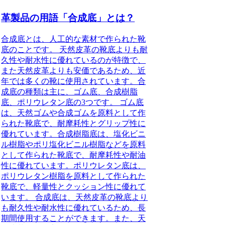
革製品の用語「合成底」とは？
合成底とは、人工的な素材で作られた靴
底のことです。 天然皮革の靴底よりも耐
久性や耐水性に優れているのが特徴で、
また天然皮革よりも安価であるため、近
年では多くの靴に使用されています。合
成底の種類は主に、ゴム底、合成樹脂
底、ポリウレタン底の3つです。 ゴム底
は、天然ゴムや合成ゴムを原料として作
られた靴底で、耐摩耗性とグリップ性に
優れています。合成樹脂底は、塩化ビニ
ル樹脂やポリ塩化ビニル樹脂などを原料
として作られた靴底で、耐摩耗性や耐油
性に優れています。ポリウレタン底は、
ポリウレタン樹脂を原料として作られた
靴底で、軽量性とクッション性に優れて
います。 合成底は、天然皮革の靴底より
も耐久性や耐水性に優れているため、長
期間使用することができます。また、天