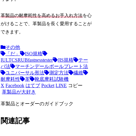
革製品の耐摩耗性を高めるお手入れ方法
を心
がけることで、革製品を長く愛用することが
できます。
その他
「だ」
ISO規格
IULTCSRUBfastnesstester
JIS規格
テー
バ法
マーチンデールボールプレート法
ユニバーサル形法
測定方法
繊維
耐摩耗性
革
靴底摩耗試験機
X
Facebook
はてブ
Pocket
LINE
コピー
革製品が大好き
革製品とオーダーのガイドブック
関連記事