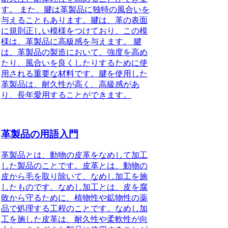
す。 また、腱は革製品に独特の風合いを
与えることもあります。腱は、革の表面
に規則正しい模様をつけており、この模
様は、革製品に高級感を与えます。 腱
は、革製品の製造において、強度を高め
たり、風合いを良くしたりするために使
用される重要な材料です。腱を使用した
革製品は、耐久性が高く、高級感があ
り、長年愛用することができます。
革製品の用語入門
革製品とは、動物の皮革をなめして加工
した製品のことです。皮革とは、動物の
皮から毛を取り除いて、なめし加工を施
したものです。なめし加工とは、皮を腐
敗から守るために、植物性や鉱物性の薬
品で処理する工程のことです。なめし加
工を施した皮革は、耐久性や柔軟性が向