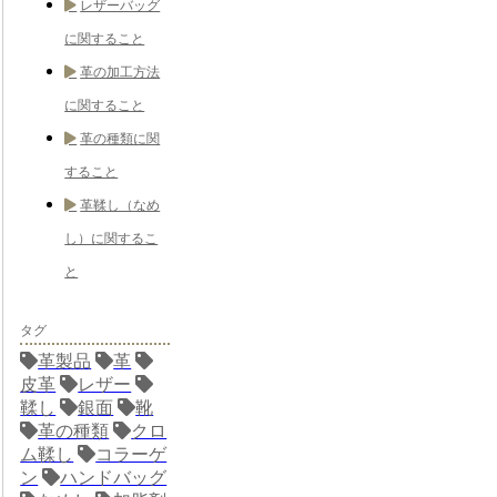
レザーバッグ
に関すること
革の加工方法
に関すること
革の種類に関
すること
革鞣し（なめ
し）に関するこ
と
タグ
革製品
革
皮革
レザー
鞣し
銀面
靴
革の種類
クロ
ム鞣し
コラーゲ
ン
ハンドバッグ