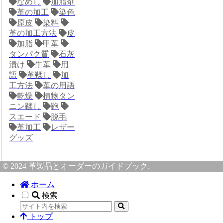
なめし
加脂剤
革の加工
染色
原皮
染料
革の加工方法
皮
加脂
甲革
タンパク質
石灰
漬け
牛革
用
語
革鞣し
加
工方法
革の用語
乾燥
植物タン
ニン鞣し
鞄
スエード
脱毛
革加工
レザー
グッズ
© 2024 革製品とオーダーのガイドブック.
ホーム
検索
トップ