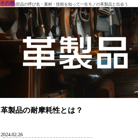
その他
その他
その他
その他
その他
その他
その他
革製品の部品の呼び名・素材・技術を知って一生モノの革製品と出会う
革製品の耐摩耗性とは？
2024.02.26