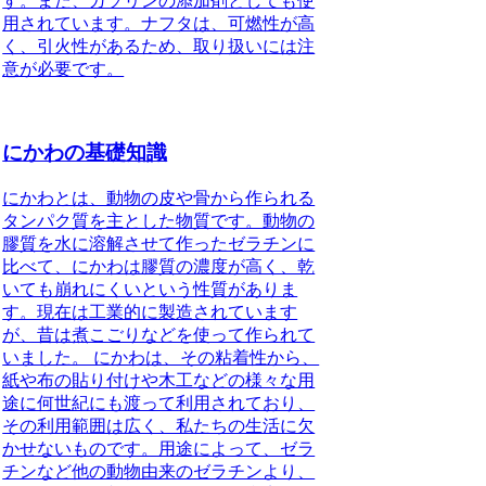
す。また、ガソリンの添加剤としても使
用されています。ナフタは、可燃性が高
く、引火性があるため、取り扱いには注
意が必要です。
にかわの基礎知識
にかわとは、動物の皮や骨から作られる
タンパク質を主とした物質です。動物の
膠質を水に溶解させて作ったゼラチンに
比べて、にかわは膠質の濃度が高く、乾
いても崩れにくいという性質がありま
す。現在は工業的に製造されています
が、昔は煮こごりなどを使って作られて
いました。 にかわは、その粘着性から、
紙や布の貼り付けや木工などの様々な用
途に何世紀にも渡って利用されており、
その利用範囲は広く、私たちの生活に欠
かせないものです。用途によって、ゼラ
チンなど他の動物由来のゼラチンより、