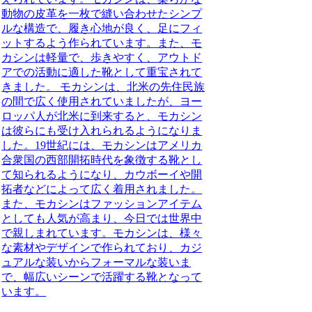
動物の皮革を一枚で縫い合わせたシンプ
ルな構造で、履き心地が良く、足にフィ
ットするよう作られています。また、モ
カシンは軽量で、歩きやすく、アウトド
アでの活動に適した靴として重宝されて
きました。 モカシンは、北米の先住民族
の間で広く使用されていましたが、ヨー
ロッパ人が北米に到来すると、モカシン
は彼らにも受け入れられるようになりま
した。19世紀には、モカシンはアメリカ
合衆国の西部開拓時代を象徴する靴とし
て知られるようになり、カウボーイや開
拓者などによって広く着用されました。
また、モカシンはファッションアイテム
としても人気が高まり、今日では世界中
で親しまれています。モカシンは、様々
な素材やデザインで作られており、カジ
ュアルな装いからフォーマルな装いま
で、幅広いシーンで活躍する靴となって
います。