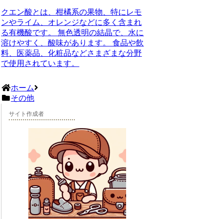
クエン酸とは、柑橘系の果物、特にレモ
ンやライム、オレンジなどに多く含まれ
る有機酸です。 無色透明の結晶で、水に
溶けやすく、酸味があります。 食品や飲
料、医薬品、化粧品などさまざまな分野
で使用されています。
ホーム
その他
サイト作成者