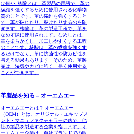
は何か- 核酸とは、革製品の用語で、革の
繊維を強くするために使用される化学物
質のことです。革の繊維を強くすること
で、革が破れたり、裂けたりするのを防
ぎます。核酸は、革の製造工程で、革を
なめす際に使用されます。なめしとは、
革を柔らかくし、加工しやすくする工程
のことです。核酸は、革の繊維を強くす
るだけでなく、革に抗菌性や防カビ性を
与える効果もあります。そのため、革製
品は、湿気やカビに強く、長く使用する
ことができます。
革製品を知る – オーエムエー
オーエムエーとは？ オーエムエー
（OEM）とは、オリジナル・エキップメ
ント・マニュファクチャラーの略で、他
社の製品を製造する企業を指します。オ
ーエムエー企業は、自社ブランドでの販