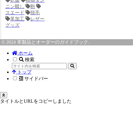
乾燥
植物タン
ニン鞣し
鞄
スエード
脱毛
革加工
レザー
グッズ
© 2024 革製品とオーダーのガイドブック.
ホーム
検索
トップ
サイドバー
タイトルとURLをコピーしました