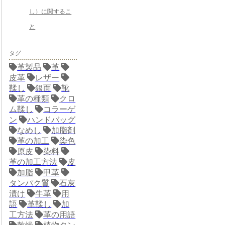
し）に関するこ
と
タグ
革製品
革
皮革
レザー
鞣し
銀面
靴
革の種類
クロ
ム鞣し
コラーゲ
ン
ハンドバッグ
なめし
加脂剤
革の加工
染色
原皮
染料
革の加工方法
皮
加脂
甲革
タンパク質
石灰
漬け
牛革
用
語
革鞣し
加
工方法
革の用語