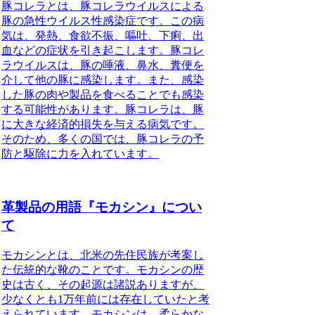
豚コレラとは、豚コレラウイルスによる
豚の急性ウイルス性感染症です。この病
気は、発熱、食欲不振、嘔吐、下痢、出
血などの症状を引き起こします。豚コレ
ラウイルスは、豚の唾液、鼻水、糞便を
介して他の豚に感染します。また、感染
した豚の肉や製品を食べることでも感染
する可能性があります。豚コレラは、豚
に大きな経済的損失を与える病気です。
そのため、多くの国では、豚コレラの予
防と駆除に力を入れています。
革製品の用語『モカシン』につい
て
モカシンとは、北米の先住民族が考案し
た伝統的な靴のことです。モカシンの歴
史は古く、その起源は諸説ありますが、
少なくとも1万年前には存在していたと考
えられています。モカシンは、柔らかな