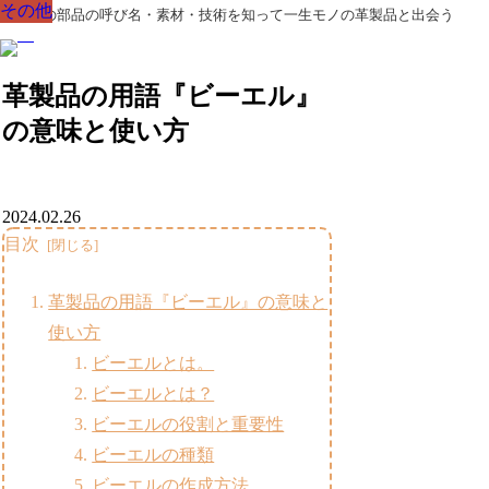
その他
その他
その他
その他
その他
その他
その他
革製品の部品の呼び名・素材・技術を知って一生モノの革製品と出会う
革製品の用語『ビーエル』
の意味と使い方
2024.02.26
目次
革製品の用語『ビーエル』の意味と
使い方
ビーエルとは。
ビーエルとは？
ビーエルの役割と重要性
ビーエルの種類
ビーエルの作成方法