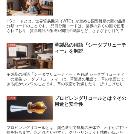
HSコードとは、世界貿易機関（WTO）が定める国際貿易の際の品目
分類コードのことです。 品目分類コードは、世界の多くの国で使用
されており、貿易統計の作成や関税の賦課など、さまざまな目的で使
用されています。 HSコードは、商品を特定のカテゴリーに分類する
ために使用されます。カテゴリーは、商品がどのように製造されてい
革製品の用語『シーダブリューテ
るか、何に使用されているか、またはどのような材料で作られている
その他
かなど、さまざまな要因に基づいて決定されます。 HSコードは、世
ィー』を解説
界貿易をより容易かつ効率的にするために不可欠なツールです。HS
コードがあれば、各国は互いに何を取引しているかを簡単に追跡する
ことができ、これにより、貿易統計の作成や関税の賦課などが容易に
なります。
革製品の用語「シーダブリューティー」を解説 シーダブリューティ
ーの定義 シーダブリューティーは、革製品の用語で、革の表面にで
きる細かいシワのことです。革の表面が乾燥したり、折り曲げたりす
ることで発生します。また、革の表面をブラッシングしたときにもで
きる場合があります。シーダブリューティーは、革製品の表面に独特
プロピレングリコールとは？その
の表情を与えるため、ヴィンテージやアンティークの風合いを演出し
その他
たい場合などによく用いられます。
用途と安全性
プロピレングリコールとは、無色透明で無臭の液体で、わずかに甘い
味を持ちます。水と混ざりやすく、グリセリンよりも粘度が低いた