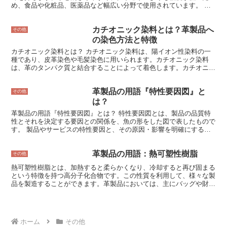
め、食品や化粧品、医薬品など幅広い分野で使用されています。 プ
ロピレングリコールは、食品添加物として、アイスやキャンディー、
ジュースなどの保存料や保湿剤として使用されています。また、化粧
カチオニック染料とは？革製品へ
品では、ローションやクリーム、洗顔料などの保湿剤や乳化剤として
その他
使用されています。さらに、医薬品では、シロップや注射剤などの溶
の染色方法と特徴
媒や懸濁剤として使用されています。 プロピレングリコールは、一
カチオニック染料とは？ カチオニック染料は、陽イオン性染料の一
般的に安全に使用できるとされていますが、まれにアレルギー反応を
種であり、皮革染色や毛髪染色に用いられます。カチオニック染料
起こす場合があります。また、大量に摂取した場合には、下痢や嘔
は、革のタンパク質と結合することによって着色します。カチオニッ
吐、頭痛などの症状が現れることがあります。
ク染料は、発色性、耐光性、耐水性に優れているのが特徴です。カチ
オニック染料は、革製品の染色に広く用いられており、バッグ、靴、
革製品の用語『特性要因図』と
財布などの染色に使用されています。
その他
は？
革製品の用語『特性要因図』とは？ 特性要因図とは、製品の品質特
性とそれを決定する要因との関係を、魚の形をした図で表したもので
す。 製品やサービスの特性要因と、その原因・影響を明確にするた
めの手法です。不良品の発生や、顧客満足度の低下など、品質上の問
題の原因を分析するために使用されます。 特性要因図は、魚の骨の
革製品の用語：熱可塑性樹脂
ように見えることから「フィッシュボーン図」とも呼ばれます。魚の
その他
骨の部分が要因、魚の頭の部分が特性を表しています。 特性要因図
熱可塑性樹脂とは、加熱すると柔らかくなり、冷却すると再び固まる
は、以下の手順で作成します。 1. 品質上の問題を特定する。 2. 要因
という特徴を持つ高分子化合物です。この性質を利用して、様々な製
を分類する。 3. 要因と特性との関係を図示する。 4. 要因の重要度を
品を製造することができます。革製品においては、主にバッグや財布
評価する。 5. 対策を講じる。 特性要因図は、品質管理や製品開発に
などの型押し製品や、表面に特殊な加工を施した製品に使用されてい
おいて広く使用されています。
ます。 熱可塑性樹脂のメリットは、成型しやすいことです。高温で
溶かして型に流し込むことで、複雑な形状の製品を簡単に製造するこ
とができます。また、耐水性に優れており、水に濡れても型崩れを起
ホーム
その他
こしにくいという特徴もあります。 しかし、熱可塑性樹脂のデメリ