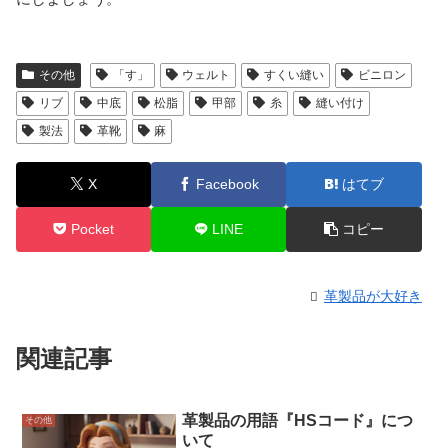
その他
「す」
ウェルト
すくい縫い
ビニロン
リブ
中底
松脂
甲部
糸
縫い付け
製法
革靴
麻
X
Facebook
はてブ
Pocket
LINE
コピー
革製品が大好き
関連記事
革製品の用語『HSコード』につ
その他
いて