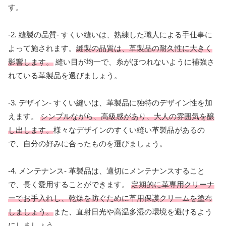
す。
-2. 縫製の品質- すくい縫いは、熟練した職人による手仕事に
よって施されます。
縫製の品質は、革製品の耐久性に大きく
影響します。
縫い目が均一で、糸がほつれないように補強さ
れている革製品を選びましょう。
-3. デザイン- すくい縫いは、革製品に独特のデザイン性を加
えます。
シンプルながら、高級感があり、大人の雰囲気を醸
し出します。
様々なデザインのすくい縫い革製品があるの
で、自分の好みに合ったものを選びましょう。
-4. メンテナンス- 革製品は、適切にメンテナンスすること
で、長く愛用することができます。
定期的に革専用クリーナ
ーでお手入れし、乾燥を防ぐために革用保護クリームを塗布
しましょう。
また、直射日光や高温多湿の環境を避けるよう
にしましょう。