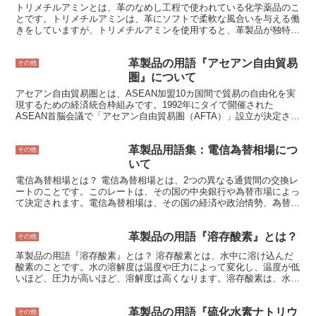
トリメチルアミンとは、革のなめし工程で使われている化学薬品のこ
とです。トリメチルアミンは、革にソフトで柔軟な風合いを与える働
きをしていますが、トリメチルアミンを使用すると、革製品が独特の
においを発することがあります。 革製品を長期間保管していたり、
高温多湿の場所で使用すると、トリメチルアミンのにおいが強くなる
革製品の用語『アセアン自由貿易
ことがあります。 トリメチルアミンは、人体に有害な物質ではあり
その他
ませんが、においが気になる場合は、革製品を風通しの良い場所で陰
圏』について
干しすると、においを軽減することができます。また、革製品を保管
アセアン自由貿易圏とは、ASEAN加盟10カ国間で貿易の自由化を実
する際は、湿気の少ない場所に保管することが大切です。
現するための経済統合枠組みです。1992年にタイで開催された
ASEAN首脳会議で「アセアン自由貿易圏（AFTA）」設立が決定さ
れ、1993年から関税撤廃に向けた交渉がスタートしました。 最終的
には、2015年までに域内貿易の99.6％について関税が撤廃される予
革製品用語集：電信為替相場につ
定であり、域内の貿易額は2010年の1兆ドルから2020年には3兆ドル
その他
を超えると予測されています。 AFTAの目標は、域内の貿易や投資を
いて
促進し、経済成長を加速させることです。また、AFTAはASEAN諸国
電信為替相場とは？ 電信為替相場とは、2つの異なる通貨間の交換レ
間の経済格差を縮小させ、ASEANを世界経済における重要な一員と
ートのことです。このレートは、その国の中央銀行や為替市場によっ
なることを目指しています。
て決定されます。電信為替相場は、その国の経済や政治情勢、為替需
要と供給の関係などによって変動します。 電信為替相場は、海外旅
行や留学、海外ビジネスなど、海外と取引を行う際に必要となる為替
革製品の用語『溶存酸素』とは？
レートです。海外旅行や留学の場合、日本円を現地通貨に交換する際
その他
に電信為替相場が適用されます。海外ビジネスの場合、輸出入の取引
革製品の用語『溶存酸素』とは？ 溶存酸素とは、水中に溶け込んだ
を行う際に電信為替相場が適用されます。 電信為替相場は、その国
酸素のことです。水の溶解度は温度や圧力によって変化し、温度が低
の経済や政治情勢、為替需要と供給の関係などによって変動するた
いほど、圧力が高いほど、溶解度は高くなります。溶存酸素は、水生
め、常に最新の情報を収集することが大切です。最新の電信為替相場
生物の呼吸に欠かせないもので、また、水質浄化にも重要な役割を果
は、新聞、テレビ、インターネットなどで確認することができます。
たしています。 溶存酸素とは何か？ 溶存酸素とは、水中に含まれる
革製品の用語『硫化水素ナトリウ
酸素のことです。酸素は、他の物質と化合して酸化物を生成する性質
その他