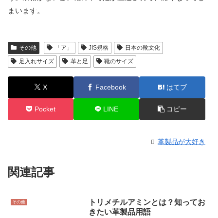
まいます。
その他
「ア」
JIS規格
日本の靴文化
足入れサイズ
革と足
靴のサイズ
X
Facebook
はてブ
Pocket
LINE
コピー
革製品が大好き
関連記事
トリメチルアミンとは？知ってお
その他
きたい革製品用語