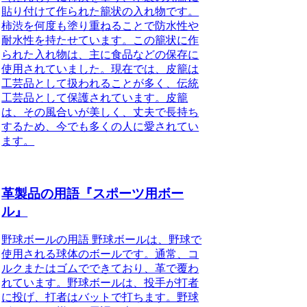
貼り付けて作られた籠状の入れ物です。
柿渋を何度も塗り重ねることで防水性や
耐水性を持たせています。この籠状に作
られた入れ物は、主に食品などの保存に
使用されていました。現在では、皮籠は
工芸品として扱われることが多く、伝統
工芸品として保護されています。皮籠
は、その風合いが美しく、丈夫で長持ち
するため、今でも多くの人に愛されてい
ます。
革製品の用語『スポーツ用ボー
ル』
野球ボールの用語 野球ボールは、野球で
使用される球体のボールです。通常、コ
ルクまたはゴムでできており、革で覆わ
れています。野球ボールは、投手が打者
に投げ、打者はバットで打ちます。野球