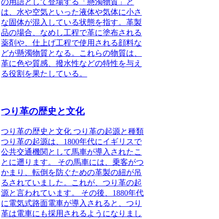
の用語として登場する「懸濁物質」と
は、水や空気といった液体や気体に小さ
な固体が混入している状態を指す。革製
品の場合、なめし工程で革に塗布される
薬剤や、仕上げ工程で使用される顔料な
どが懸濁物質となる。これらの物質は、
革に色や質感、撥水性などの特性を与え
る役割を果たしている。
つり革の歴史と文化
つり革の歴史と文化 つり革の起源と種類
つり革の起源は、1800年代にイギリスで
公共交通機関として馬車が導入されたこ
とに遡ります。 その馬車には、乗客がつ
かまり、転倒を防ぐための革製の紐が吊
るされていました。これが、つり革の起
源と言われています。 その後、1880年代
に電気式路面電車が導入されると、つり
革は電車にも採用されるようになりまし