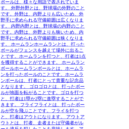
ボールは、様々な用語で表されていま
す。 外野外野とは、野球場の外野のこと
です。外野は、内野よりも広いため、外
野手に求められる守備範囲は広くなりま
す。 内野内野とは、野球場の内野のこと
です。内野は、外野よりも狭いため、内
野手に求められる守備範囲は狭くなりま
す。 ホームランホームランとは、打った
ボールがフェンスを越えて場外に出るこ
とです。ホームランを打つと、打者は1点
を獲得することができます。 ホームラン
ボールホームランボールとは、ホームラ
ンを打ったボールのことです。ホームラ
ンボールは、打者にとって貴重な記念品
となります。 ゴロゴロとは、打ったボー
ルが地面を転がることです。ゴロを打つ
と、打者は1塁か2塁に進塁することがで
きます。 フライフライとは、打ったボー
ルが空を飛ぶことです。フライを打つ
と、打者はアウトになります。 アウトア
ウトとは、打者、走者または守備者がル
ール違反を犯したことを意味します。ア