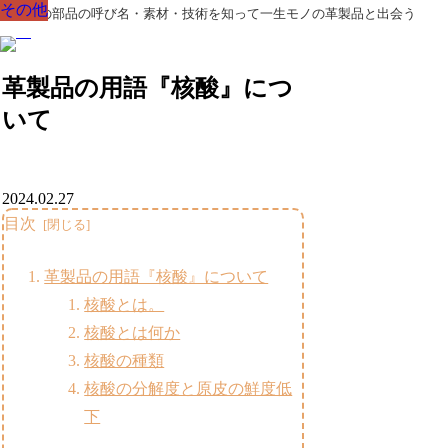
その他
その他
その他
その他
その他
その他
その他
革製品の部品の呼び名・素材・技術を知って一生モノの革製品と出会う
革製品の用語『核酸』につ
いて
2024.02.27
目次
革製品の用語『核酸』について
核酸とは。
核酸とは何か
核酸の種類
核酸の分解度と原皮の鮮度低
下