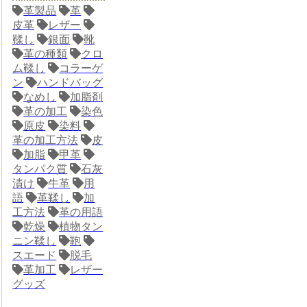
革製品
革
皮革
レザー
鞣し
銀面
靴
革の種類
クロ
ム鞣し
コラーゲ
ン
ハンドバッグ
なめし
加脂剤
革の加工
染色
原皮
染料
革の加工方法
皮
加脂
甲革
タンパク質
石灰
漬け
牛革
用
語
革鞣し
加
工方法
革の用語
乾燥
植物タン
ニン鞣し
鞄
スエード
脱毛
革加工
レザー
グッズ