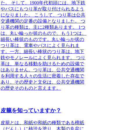
た。 そして、1900年代初頭には、地下鉄
やバスにもつり革が取り付けられるよう
になりました。 こうして、つり革は公共
交通機関の定番の設備となりました。 つ
り革の種類は、主に2種類あります。 1つ
は、丸い輪っか状のもので、もう1つは、
細長い棒状のものです。丸い輪っか状の
つり革は、電車やバスによく見られま
す。一方、細長い棒状のつり革は、地下
鉄やモノレールによく見られます。 つり
革は、単なる移動を助けるための設備で
はありません。つり革は、公共交通機関
を利用する人々の生活に密着した存在で
あり、その歴史と文化は、公共交通機関
の歴史そのものと言えます。
皮籠を知っていますか？
皮籠とは、和紙や和紙の種類である檀紙
（だんし）に柿渋を塗り、木製の丸盆に