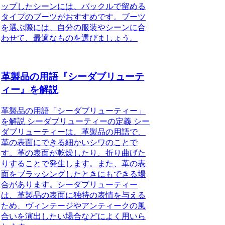
ップしたシーンには、バックルで留める
タイプのブーツがおすすめです。ブーツ
を選ぶ際には、自分の服装やシーンに合
わせて、最適なものを選びましょう。
革製品の用語『シーダブリューテ
ィー』を解説
革製品の用語「シーダブリューティー」
を解説 シーダブリューティーの定義 シー
ダブリューティーは、革製品の用語で、
革の表面にできる細かいシワのことで
す。革の表面が乾燥したり、折り曲げた
りすることで発生します。また、革の表
面をブラッシングしたときにもできる場
合があります。シーダブリューティー
は、革製品の表面に独特の表情を与える
ため、ヴィンテージやアンティークの風
合いを演出したい場合などによく用いら