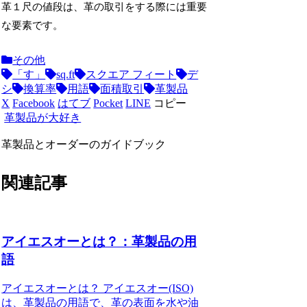
革１尺の値段は、革の取引をする際には重要
な要素です。
その他
「す」
sq.ft
スクエア フィート
デ
シ
換算率
用語
面積取引
革製品
X
Facebook
はてブ
Pocket
LINE
コピー
革製品が大好き
革製品とオーダーのガイドブック
関連記事
アイエスオーとは？：革製品の用
語
アイエスオーとは？ アイエスオー(ISO)
は、革製品の用語で、革の表面を水や油