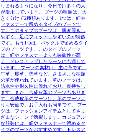
しまれるようになり、今日では多くの人
が愛用しています。 ブーツの種類は、大
きく分けて2種類あります。1つは、紐や
ファスナーで留めるタイプのブーツで
す。このタイプのブーツは、脱ぎ履きし
やすく、足にフィットしやすいのが特徴
です。もう1つは、バックルで留めるタイ
プのブーツです。このタイプのブーツ
は、紐やファスナーよりも装飾性が高
く、ドレスアップしたシーンにも適して
います。 ブーツの素材は、主に革です。
牛革、豚革、馬革など、さまざまな種類
の革が使われています。革のブーツは、
防水性や耐久性に優れており、長持ちし
ます。また、合成皮革のブーツもありま
す。合成皮革のブーツは、革のブーツよ
りも安価で、お手入れも簡単です。 ブー
ツは、ファッションアイテムとしてさま
ざまなシーンで活躍します。カジュアル
な服装には、紐やファスナーで留めるタ
イプのブーツがおすすめです。ドレスア