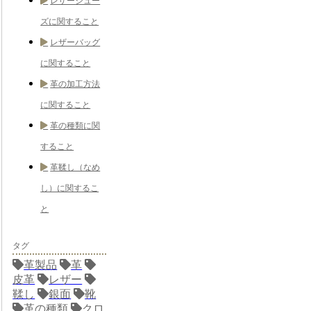
レザーシュー
ズに関すること
レザーバッグ
に関すること
革の加工方法
に関すること
革の種類に関
すること
革鞣し（なめ
し）に関するこ
と
タグ
革製品
革
皮革
レザー
鞣し
銀面
靴
革の種類
クロ