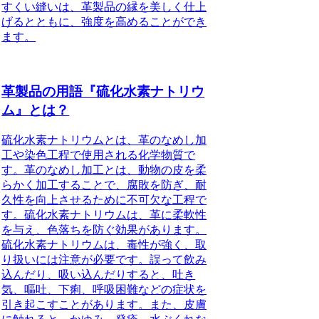
すくい縫いは、革製品の縁を美しく仕上
げるとともに、強度を高めることができ
ます。
革製品の用語『硫化水素ナトリウ
ム』とは？
硫化水素ナトリウムとは、革のなめし加
工や染色工程で使用される化学物質で
す。革のなめし加工とは、動物の皮を柔
らかく加工することで、腐敗を防ぎ、耐
久性を向上させるために不可欠な工程で
す。硫化水素ナトリウムは、革に柔軟性
を与え、色落ちを防ぐ効果があります。
硫化水素ナトリウムは、毒性が強く、取
り扱いには注意が必要です。誤って飲み
込んだり、吸い込んだりすると、吐き
気、嘔吐、下痢、呼吸困難などの症状を
引き起こすことがあります。また、皮膚