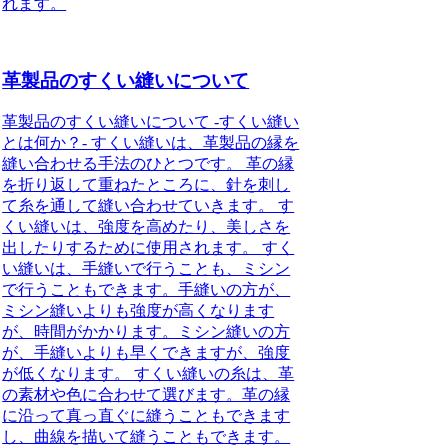
れます。
革製品のすくい縫いについて
革製品のすくい縫いについて -すくい縫い
とは何か？- すくい縫いは、革製品の縁を
縫い合わせる手法のひとつです。 革の縁
を折り返して重ねたところに、針を刺し
て糸を通して縫い合わせていきます。 す
くい縫いは、強度を高めたり、美しさを
出したりするために使用されます。 すく
い縫いは、手縫いで行うことも、ミシン
で行うこともできます。手縫いの方が、
ミシン縫いよりも強度が高くなります
が、時間がかかります。ミシン縫いの方
が、手縫いよりも早くできますが、強度
が低くなります。 すくい縫いの糸は、革
の素材や色に合わせて選びます。革の縁
に沿って真っ直ぐに縫うこともできます
し、曲線を描いて縫うこともできます。