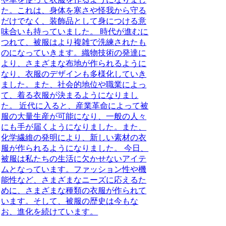
た。これは、身体を寒さや怪我から守る
だけでなく、装飾品として身につける意
味合いも持っていました。 時代が進むに
つれて、被服はより複雑で洗練されたも
のになっていきます。織物技術の発達に
より、さまざまな布地が作られるように
なり、衣服のデザインも多様化していき
ました。また、社会的地位や職業によっ
て、着る衣服が決まるようになりまし
た。 近代に入ると、産業革命によって被
服の大量生産が可能になり、一般の人々
にも手が届くようになりました。また、
化学繊維の発明により、新しい素材の衣
服が作られるようになりました。 今日、
被服は私たちの生活に欠かせないアイテ
ムとなっています。ファッション性や機
能性など、さまざまなニーズに応えるた
めに、さまざまな種類の衣服が作られて
います。そして、被服の歴史は今もな
お、進化を続けています。