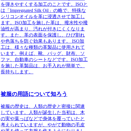
を弾きやすくする加工のことです。ISOと
は「Impregnated Silk Oil」の略で、特殊な
シリコンオイルを革に浸透させて加工し
ます。ISO加工を施した革は、撥水性や撥
油性が高まり、汚れが付きにくくなりま
す。また、革の表面を保護し、ひび割れ
や色落ちを防ぐ効果もあります。 ISO加
工は、様々な種類の革製品に使用されて
います。例えば、靴、バッグ、財布、ソ
ファ、自動車のシートなどです。ISO加工
を施した革製品は、お手入れが簡単で、
長持ちします。
被服の用語について知ろう
被服の歴史は、人類の歴史と密接に関連
しています。人類が誕生した当初は、木
の実や葉っぱなどで身体を覆っていたと
考えられていますが、やがて動物の毛皮
や革を使って衣服を作るようになりまし