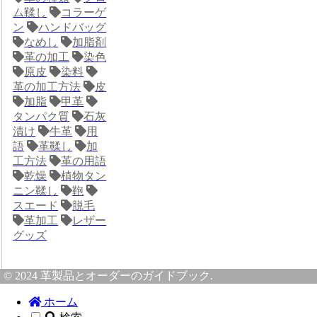
ム鞣し
コラーゲ
ン
ハンドバッグ
なめし
加脂剤
革の加工
染色
原皮
染料
革の加工方法
皮
加脂
甲革
タンパク質
石灰
漬け
牛革
用
語
革鞣し
加
工方法
革の用語
乾燥
植物タン
ニン鞣し
鞄
スエード
脱毛
革加工
レザー
グッズ
© 2024 革製品とオーダーのガイドブック.
ホーム