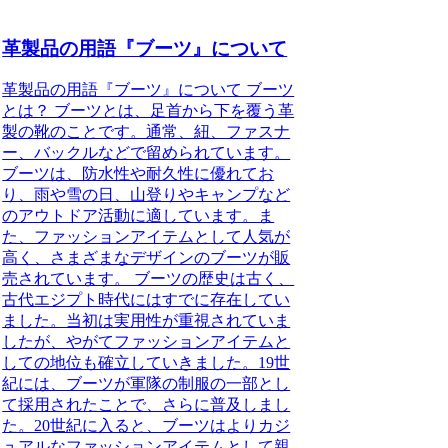
革製品の用語『ブーツ』について
革製品の用語『ブーツ』について ブーツ
とは？ ブーツとは、足首から下を覆う革
製の靴のことです。通常、紐、ファスナ
ー、バックルなどで留められています。
ブーツは、防水性や耐久性に優れてお
り、雨や雪の日、山登りやキャンプなど
のアウトドア活動に適しています。ま
た、ファッションアイテムとして人気が
高く、さまざまなデザインのブーツが販
売されています。 ブーツの歴史は古く、
古代エジプト時代にはすでに存在してい
ました。当初は実用性が重視されていま
したが、やがてファッションアイテムと
しての地位も確立していきました。19世
紀には、ブーツが軍隊の制服の一部とし
て採用されたことで、さらに普及しまし
た。20世紀に入ると、ブーツはよりカジ
ュアルなファッションアイテムとして親