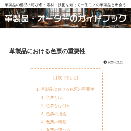
革製品の部品の呼び名・素材・技術を知って一生モノの革製品と出会う
革製品における色票の重要性
2024.02.25
目次
革製品における色票の重要性
色票とは。
色票とは何か
色票の用途
色票の種類
色票の選び方