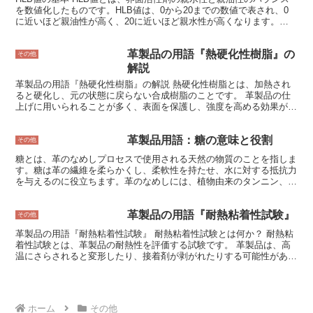
の名称を記載しています。 ・関税率物品ごとに適用される関税率を
を数値化したものです。HLB値は、0から20までの数値で表され、0
記載しています。関税率は、従価税率（物品の価格に応じて課される
に近いほど親油性が高く、20に近いほど親水性が高くなります。
関税）と従量税率（物品の数量に応じて課される関税）のいずれかで
HLB値は、界面活性剤の分子構造によって決まります。界面活性剤の
す。 ・暫定関税率関税定率法に定められている関税率が変更された
分子は、親油性基と親水性基の2つの部分から構成されています。親
場合、その変更が実施されるまでの間に適用される関税率です。 ・
革製品の用語『熱硬化性樹脂』の
油性基は、油に溶けやすい部分であり、親水性基は、水に溶けやすい
その他
特恵関税率特定の国や地域から輸入される物品に適用される、通常の
部分です。 HLB値は、界面活性剤の用途を決める重要な指標です。
解説
関税率よりも低い関税率です。
例えば、洗浄剤として使用される界面活性剤は、HLB値が高くなりま
革製品の用語『熱硬化性樹脂』の解説 熱硬化性樹脂とは、加熱され
す。これは、洗浄剤は油を水に溶かす必要があるためです。一方、乳
ると硬化し、元の状態に戻らない合成樹脂のことです。 革製品の仕
化剤として使用される界面活性剤は、HLB値が低くなります。これ
上げに用いられることが多く、表面を保護し、強度を高める効果があ
は、乳化剤は油と水を混合させる必要があるためです。 HLB値は、
ります。熱硬化性樹脂は、加熱されると化学変化を起こして硬化する
界面活性剤の用途を決定する重要な指標ですが、界面活性剤の性能を
ため、一度硬化すると溶融して元の状態に戻すことができません。こ
決定する唯一の指標ではありません。界面活性剤の性能は、分子構
革製品用語：糖の意味と役割
のため、革製品の仕上げに用いられる熱硬化性樹脂は、耐熱性に優れ
その他
造、分子量、電荷、pHなど、様々な要因によって決まります。
ている必要があります。 熱硬化性樹脂には、アクリル樹脂、エポキ
糖とは、革のなめしプロセスで使用される天然の物質のことを指しま
シ樹脂、フェノール樹脂などがあります。アクリル樹脂は、透明性が
す。糖は革の繊維を柔らかくし、柔軟性を持たせ、水に対する抵抗力
高く、耐候性に優れているため、革製品の表面保護によく用いられま
を与えるのに役立ちます。革のなめしには、植物由来のタンニン、鉱
す。エポキシ樹脂は、接着力が高く、耐薬品性に優れているため、革
物由来のクロム、油脂などを用いる方法がありますが、糖はタンニン
製品の強度を高めるのに適しています。フェノール樹脂は、耐熱性と
なめしやクロムなめしの際に使用されます。糖は、革の繊維とタンニ
耐薬品性に優れているため、革製品のハンドルやボタンなどのパーツ
革製品の用語『耐熱粘着性試験』
ンやクロムを結合させる役割を果たしており、革の強度や耐久性を高
その他
に使用されます。 熱硬化性樹脂は、革製品の仕上げに欠かせない材
める効果があります。また、糖は革の風合いを良くし、しなやかで柔
料です。革製品の表面を保護し、強度を高める効果があり、耐熱性や
革製品の用語『耐熱粘着性試験』 耐熱粘着性試験とは何か？ 耐熱粘
らかい革に仕上げるのに役立ちます。
耐薬品性に優れています。そのため、革製品をより長く美しく使用す
着性試験とは、革製品の耐熱性を評価する試験です。 革製品は、高
ることができます。
温にさらされると変形したり、接着剤が剥がれたりする可能性があり
ます。耐熱粘着性試験では、革製品を一定の温度に一定時間さらし、
変形や接着剤の剥がれがないかどうかを確認します。この試験は、革
製品の品質を評価するために重要な試験です。 耐熱粘着性試験は、
JIS L 1099-1099-2011（革-物理試験方法-耐熱接着性試験）に従って
ホーム
その他
行われます。この試験では、革製品を100℃で30分間加熱し、変形や