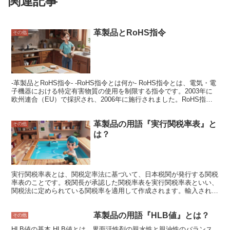
関連記事
革製品とRoHS指令
その他
-革製品とRoHS指令- -RoHS指令とは何か- RoHS指令とは、電気・電
子機器における特定有害物質の使用を制限する指令です。2003年に
欧州連合（EU）で採択され、2006年に施行されました。RoHS指令
の目的は、電気・電子機器に含まれる有害物質による環境汚染を防ぐ
ことです。RoHS指令は、指令の対象となる電気・電子機器に含まれ
革製品の用語『実行関税率表』と
る以下6種類の有害物質の使用を禁止しています。 * 水銀 * 鉛 * カド
その他
ミウム * 6価クロム * ポリ臭化ビフェニル(PBBs) * ポリ臭化ジフェニ
は？
ルエーテル(PBDEs) RoHS指令は、環境汚染を防ぐための重要な指令
です。RoHS指令により、電気・電子機器に含まれる有害物質の使用
が制限されたことで、環境汚染が減少しました。また、RoHS指令
は、リサイクルを促進する効果もあります。RoHS指令により、有害
物質を多く含む電気・電子機器は、環境に影響を与えないようにリサ
実行関税率表とは、関税定率法に基づいて、日本税関が発行する関税
イクルすることが義務付けられているからです。
率表のことです。税関長が承認した関税率表を実行関税率表といい、
関税法に定められている関税率を適用して作成されます。輸入される
物品の関税額を算出するために使用され、毎年４月１日付けで改定さ
れます。 実行関税率表は、以下の項目で構成されています。 ・税番
革製品の用語『HLB値』とは？
物品を分類するためのコードであり、世界貿易機関（ＷＴＯ）の「統
その他
一システム（ＨＳ）」に基づいています。 ・物品名輸入される物品
HLB値の基本 HLB値とは、界面活性剤の親水性と親油性のバランス