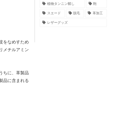
植物タンニン鞣し
鞄
スエード
脱毛
革加工
レザーグッズ
皮をなめすため
リメチルアミン
うちに、革製品
製品に含まれる