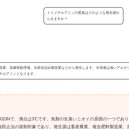
トリメチルアミンの悪臭はどのような発生源か
らきますか？
造業、魚腸骨処理場、水産缶詰め製造業などから発生します。水溶液は強いアルカ
チルアミンとなります。
3)3Nで、沸点は3℃です。魚類の生臭いニオイの原因の一つであ
臭防止法の規制対象であり、発生源は畜産農業、複合肥料製造業、