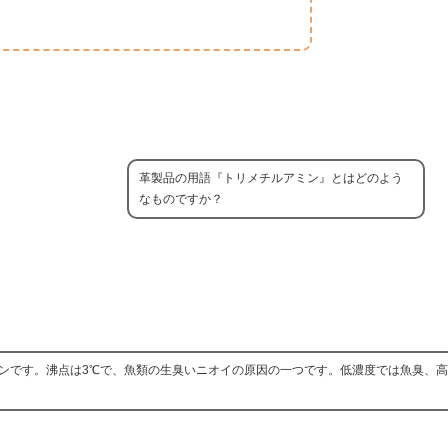
革製品の用語『トリメチルアミン』とはどのよう
なものですか？
アミンです。沸点は3℃で、魚類の生臭いニオイの原因の一つです。低濃度では魚臭、