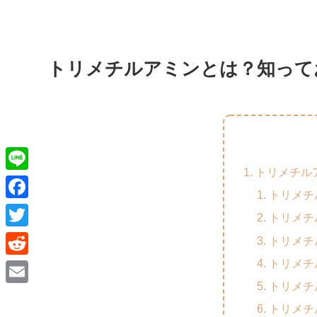
トリメチルアミンとは？知って
トリメチル
L
トリメチ
i
F
トリメチ
n
a
T
トリメチ
e
c
w
トリメチ
R
e
i
トリメチ
e
E
b
t
トリメチ
d