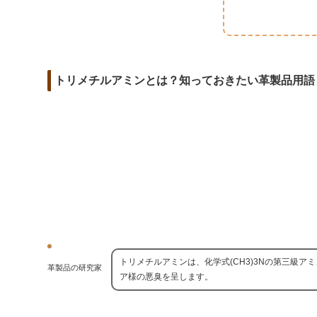
m
o
t
d
a
o
e
i
i
k
r
t
l
トリメチルアミンとは？知っておきたい革製品用語
トリメチルアミンは、化学式(CH3)3Nの第三級
革製品の研究家
ア様の悪臭を呈します。