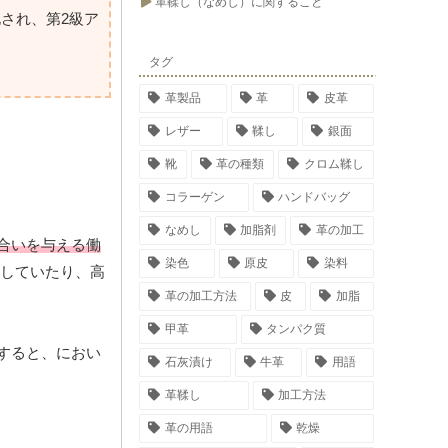
革鞣し（なめし）に関すること
され、第2級ア
タグ
革製品
革
皮革
レザー
鞣し
銀面
靴
革の種類
クロム鞣し
コラーゲン
ハンドバッグ
なめし
加脂剤
革の加工
合いを与える働
染色
原皮
染料
していたり、高
革の加工方法
皮
加脂
甲革
タンパク質
すると、におい
石灰漬け
牛革
用語
革鞣し
加工方法
革の用語
乾燥