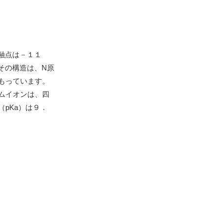
融点は－１１
その構造は、N原
もっています。
ムイオンは、四
pKa）は９．