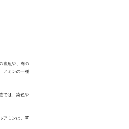
の青魚や、肉の
、アミンの一種
造では、染色や
ルアミンは、革