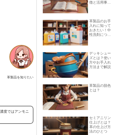
徴と活用事例
を紹介
革製品のお手
入れに知って
おきたい！中
性洗剤につい
て
デッキシュー
ズとは？使い
方やお手入れ
方法まで解説
革製品を知りたい
革製品の脱色
とは？
高濃度ではアンモニ
セミアニリン
仕上げとは？
革の仕上げ方
法のひとつ