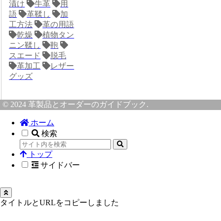
漬け
牛革
用
語
革鞣し
加
工方法
革の用語
乾燥
植物タン
ニン鞣し
鞄
スエード
脱毛
革加工
レザー
グッズ
© 2024 革製品とオーダーのガイドブック.
ホーム
検索
トップ
サイドバー
タイトルとURLをコピーしました