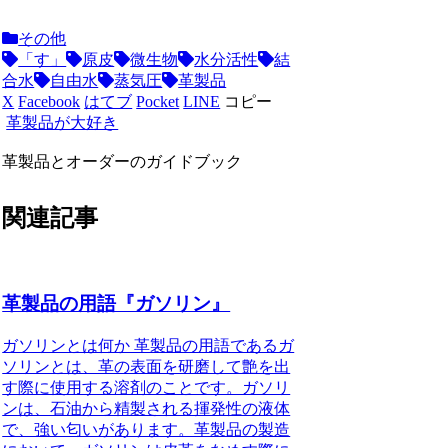
その他
「す」
原皮
微生物
水分活性
結
合水
自由水
蒸気圧
革製品
X
Facebook
はてブ
Pocket
LINE
コピー
革製品が大好き
革製品とオーダーのガイドブック
関連記事
革製品の用語『ガソリン』
ガソリンとは何か 革製品の用語であるガ
ソリンとは、革の表面を研磨して艶を出
す際に使用する溶剤のことです。ガソリ
ンは、石油から精製される揮発性の液体
で、強い匂いがあります。革製品の製造