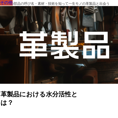
その他
その他
その他
その他
その他
その他
その他
革製品の部品の呼び名・素材・技術を知って一生モノの革製品と出会う
革製品における水分活性と
は？