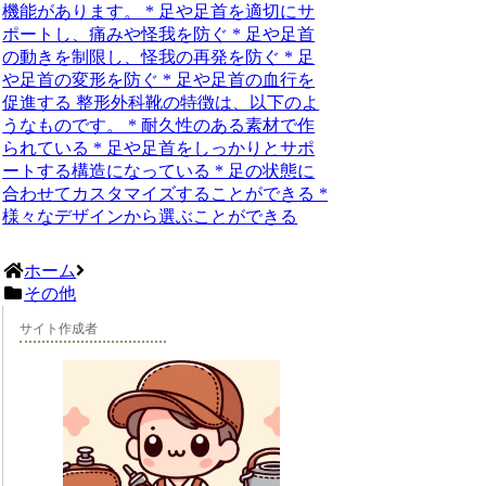
機能があります。 * 足や足首を適切にサ
ポートし、痛みや怪我を防ぐ * 足や足首
の動きを制限し、怪我の再発を防ぐ * 足
や足首の変形を防ぐ * 足や足首の血行を
促進する 整形外科靴の特徴は、以下のよ
うなものです。 * 耐久性のある素材で作
られている * 足や足首をしっかりとサポ
ートする構造になっている * 足の状態に
合わせてカスタマイズすることができる *
様々なデザインから選ぶことができる
ホーム
その他
サイト作成者