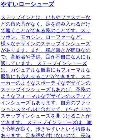
やすいローシューズ
ステップインとは、ひもやファスナーな
どの留め具がなく、足を踏み入れるだけ
で履くことができる靴のことです。スリ
ッポン、モカシン、ローファーなど、
様々なデザインのステップインシューズ
があります。また、脱ぎ履きが簡単なの
で、高齢者や子供、足が不自由な人にも
適しています。 ステップインシューズ
は、カジュアルな服装にもフォーマルな
服装にも合わせることができます。スニ
ーカーのようなスポーティなデザインの
ステップインシューズもあれば、革靴の
ようなフォーマルなデザインのステップ
インシューズもあります。自分のファッ
ションスタイルに合わせて、ぴったりの
ステップインシューズを見つけることが
できます。 ステップインシューズは、履
き心地が良く、歩きやすいという特徴も
あります。足を締め付けないので、長時