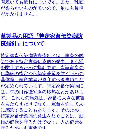
間履いても疲れにくいです。また、靴底
が柔らかいものが多いので、足にも負担
がかかりません。
革製品の用語『特定家畜伝染病防
疫指針』について
特定家畜伝染病防疫指針とは、家畜の病
気である特定家畜伝染病の発生、まん延
を防止するための指針です。当該家畜の
伝染病の指定や伝染病蔓延を防ぐための
具体策、飼育業者が遵守すべき事項など
が定められています。特定家畜伝染病に
は、牛の口蹄疫や豚の豚熱などがありま
す。 これらの病気は、家畜に大きな被害
をもたらすだけでなく、家畜を介して人
に感染することもあります。そのため、
特定家畜伝染病の発生を防ぐことは、動
物の健康を守るだけでなく、人の健康を
守るためにも重要です。