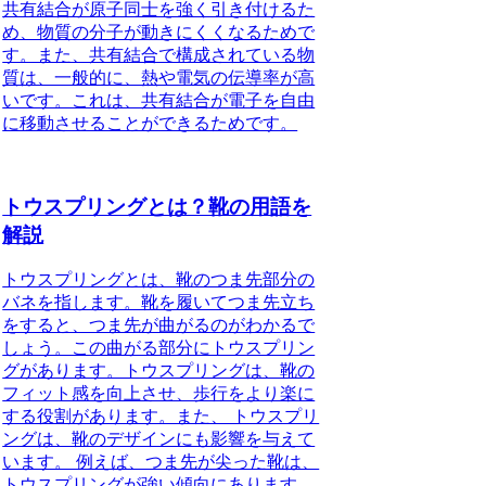
共有結合が原子同士を強く引き付けるた
め、物質の分子が動きにくくなるためで
す。また、共有結合で構成されている物
質は、一般的に、熱や電気の伝導率が高
いです。これは、共有結合が電子を自由
に移動させることができるためです。
トウスプリングとは？靴の用語を
解説
トウスプリングとは、靴のつま先部分の
バネを指します。靴を履いてつま先立ち
をすると、つま先が曲がるのがわかるで
しょう。この曲がる部分にトウスプリン
グがあります。トウスプリングは、靴の
フィット感を向上させ、歩行をより楽に
する役割があります。また、 トウスプリ
ングは、靴のデザインにも影響を与えて
います。 例えば、つま先が尖った靴は、
トウスプリングが強い傾向にあります。