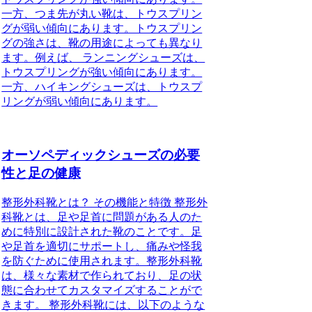
一方、つま先が丸い靴は、トウスプリン
グが弱い傾向にあります。トウスプリン
グの強さは、靴の用途によっても異なり
ます。例えば、 ランニングシューズは、
トウスプリングが強い傾向にあります。
一方、ハイキングシューズは、トウスプ
リングが弱い傾向にあります。
オーソペディックシューズの必要
性と足の健康
整形外科靴とは？ その機能と特徴 整形外
科靴とは、足や足首に問題がある人のた
めに特別に設計された靴のことです。足
や足首を適切にサポートし、痛みや怪我
を防ぐために使用されます。整形外科靴
は、様々な素材で作られており、足の状
態に合わせてカスタマイズすることがで
きます。 整形外科靴には、以下のような