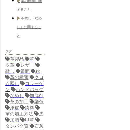
革の種類に関
すること
革鞣し（なめ
し）に関するこ
と
タグ
革製品
革
皮革
レザー
鞣し
銀面
靴
革の種類
クロ
ム鞣し
コラーゲ
ン
ハンドバッグ
なめし
加脂剤
革の加工
染色
原皮
染料
革の加工方法
皮
加脂
甲革
タンパク質
石灰