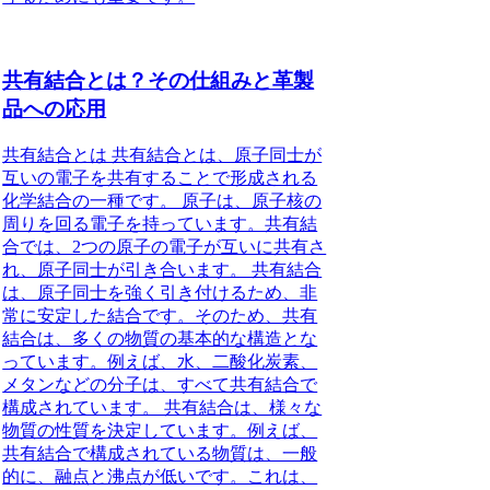
共有結合とは？その仕組みと革製
品への応用
共有結合とは 共有結合とは、原子同士が
互いの電子を共有することで形成される
化学結合の一種です。 原子は、原子核の
周りを回る電子を持っています。共有結
合では、2つの原子の電子が互いに共有さ
れ、原子同士が引き合います。 共有結合
は、原子同士を強く引き付けるため、非
常に安定した結合です。そのため、共有
結合は、多くの物質の基本的な構造とな
っています。例えば、水、二酸化炭素、
メタンなどの分子は、すべて共有結合で
構成されています。 共有結合は、様々な
物質の性質を決定しています。例えば、
共有結合で構成されている物質は、一般
的に、融点と沸点が低いです。これは、