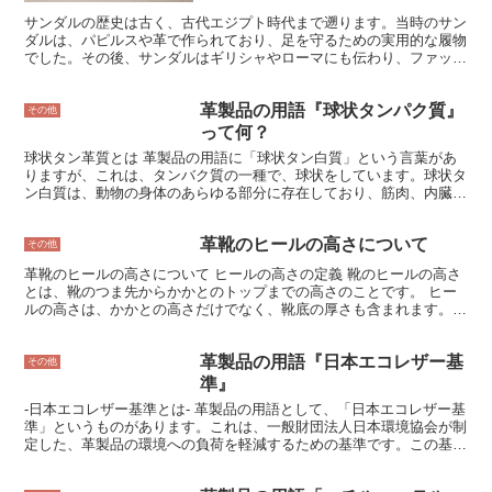
サンダルの歴史は古く、古代エジプト時代まで遡ります。当時のサン
ダルは、パピルスや革で作られており、足を守るための実用的な履物
でした。その後、サンダルはギリシャやローマにも伝わり、ファッシ
ョンアイテムとしても人気を博しました。 サンダルは、様々な種類
やデザインがあります。ストラップで足首を固定するタイプ、つま先
革製品の用語『球状タンパク質』
が開いているタイプ、足全体を覆うタイプなどがあります。また、
その他
革、布、ゴムなど、様々な素材で作られています。 サンダルは、夏
って何？
に履く履物として人気が高いです。通気性が良く、蒸れにくいからで
球状タン革質とは 革製品の用語に「球状タン白質」という言葉があ
す。また、サンダルはカジュアルな服装にも、フォーマルな服装にも
りますが、これは、タンバク質の一種で、球状をしています。球状タ
合わせることができます。 サンダルは、履くことで足元を涼しく快
ン白質は、動物の身体のあらゆる部分に存在しており、筋肉、内臓、
適に保つことができます。また、サンダルは足を美しく見せる効果も
皮膚など、様々な組織や器官を構成しています。球状タン白質は、ア
あります。
ミノ酸が鎖のようにつながってできたタンバク質で、そのアミノ酸の
革靴のヒールの高さについて
配列によって、その球状タン白質の性質が決まってきます。球状タン
その他
白質は、熱に弱く、60℃を超える温度になると、変性してしまいま
革靴のヒールの高さについて ヒールの高さの定義 靴のヒールの高さ
す。また、球状タン白質は、酸やアルカリにも弱く、pHが4以下また
とは、靴のつま先からかかとのトップまでの高さのことです。 ヒー
は10以上になると、変性してしまいます。
ルの高さは、かかとの高さだけでなく、靴底の厚さも含まれます。靴
のヒールの高さは、さまざまな要因によって異なります。 例えば、
ドレスシューズは通常パンプスよりもヒールの高いスタイルです。ま
革製品の用語『日本エコレザー基
た、スポーツシューズはアスレチック活動に適したより低いヒールの
その他
スタイルです。 靴のヒールの高さは、ファッションと機能の両方の
準』
役割を果たしています。 高いヒールの靴は、足を長く見せて、より
-日本エコレザー基準とは- 革製品の用語として、「日本エコレザー基
洗練された外観を与えることができます。 また、姿勢を改善し、よ
準」というものがあります。これは、一般財団法人日本環境協会が制
り自信を持って歩くのに役立つこともあります。しかし、ヒールの高
定した、革製品の環境への負荷を軽減するための基準です。この基準
い靴は、足や足首に痛みを引き起こす可能性があるため、注意して履
は、革の製造工程で発生する廃棄物や有害物質の削減、革の耐久性や
く必要があります。 靴のヒールの高さは、個人的な好みやスタイル
安全性、革の製造過程で働く人々の労働環境の改善などを目的として
によって異なることを覚えておくことが重要です。 自分の足に合っ