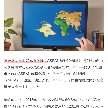
アセアン自由貿易圏とは、
ASEAN加盟10カ国間で貿易の自由
化を実現するための経済統合枠組みです。1992年にタイで開
催されたASEAN首脳会議で「アセアン自由貿易圏
（AFTA）」設立が決定され、1993年から関税撤廃に向けた交
渉がスタートしました。
最終的には、2015年までに域内貿易の99.6％について関税が
撤廃される予定であり、域内の貿易額は2010年の1兆ドルから