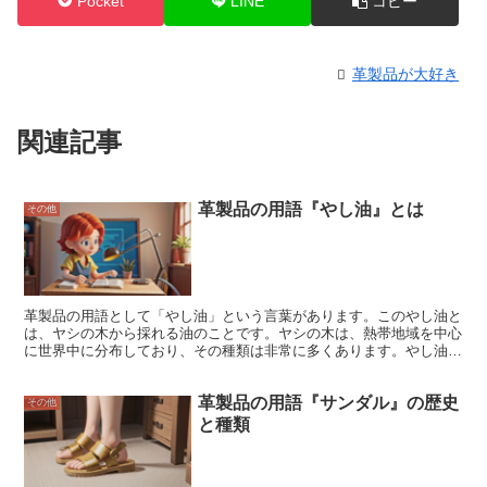
Pocket
LINE
コピー
革製品が大好き
関連記事
革製品の用語『やし油』とは
その他
革製品の用語として「やし油」という言葉があります。このやし油と
は、ヤシの木から採れる油のことです。ヤシの木は、熱帯地域を中心
に世界中に分布しており、その種類は非常に多くあります。やし油
は、ヤシの木の果実から採れる油と、ヤシの木の種子から採れる油の
2種類があります。ヤシの木の果実から採れるやし油は、ココナッツ
革製品の用語『サンダル』の歴史
オイルとも呼ばれ、食用や化粧品として広く利用されています。ヤシ
その他
の木の種子から採れるやし油は、パーム油とも呼ばれ、主に食用とし
と種類
て利用されています。