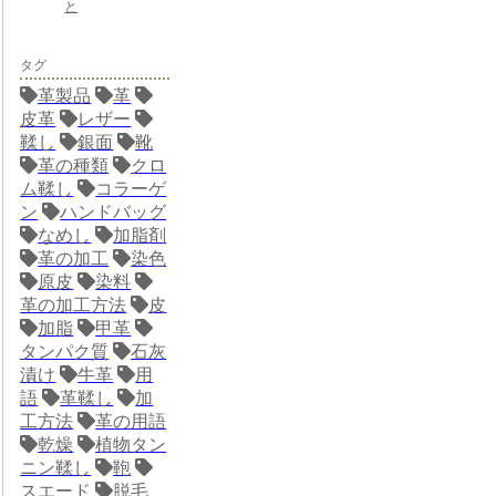
と
タグ
革製品
革
皮革
レザー
鞣し
銀面
靴
革の種類
クロ
ム鞣し
コラーゲ
ン
ハンドバッグ
なめし
加脂剤
革の加工
染色
原皮
染料
革の加工方法
皮
加脂
甲革
タンパク質
石灰
漬け
牛革
用
語
革鞣し
加
工方法
革の用語
乾燥
植物タン
ニン鞣し
鞄
スエード
脱毛