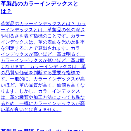
革製品のカラーインデックスと
は？
革製品のカラーインデックスとは？ カラ
ーインデックスとは、革製品の色の深さ
や明るさを表す指標のことです。カラー
インデックスは、革の表面を光の反射率
を測定することで算出されます。カラー
インデックスが高いほど、革は明るく、
カラーインデックスが低いほど、革は暗
くなります。 カラーインデックスは、革
の品質や価値を判断する重要な指標で
す。一般的に、カラーインデックスが高
いほど、革の品質が高く、価値も高くな
ります。しかし、カラーインデックス
は、革の種類や加工方法によっても異な
るため、一概にカラーインデックスが高
い革が良いとは言えません。