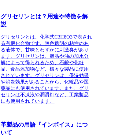
グリセリンとは？用途や特徴を解
説
グリセリンとは、化学式C3H8O3で表され
る有機化合物です。無色透明の粘性のあ
る液体で、甘味とわずかに刺激臭があり
ます。グリセリンは、脂肪や油の加水分
解によって得られるため、石鹸や化粧
品、食品添加物など、様々な製品に使用
されています。グリセリンは、保湿効果
や消炎効果があることから、化粧品や医
薬品にも使用されています。また、グリ
セリンは不凍液や潤滑剤など、工業製品
にも使用されています。
革製品の用語『インボイス』につ
いて