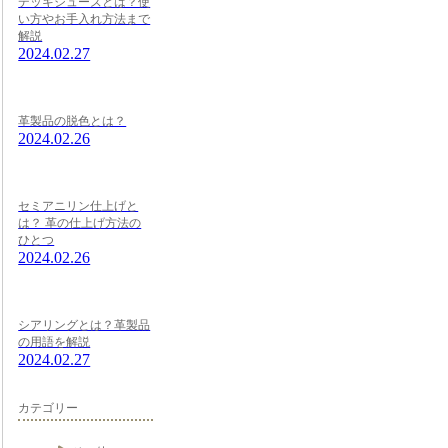
デッキシューズとは？使
い方やお手入れ方法まで
解説
2024.02.27
革製品の脱色とは？
2024.02.26
セミアニリン仕上げと
は？ 革の仕上げ方法の
ひとつ
2024.02.26
シアリングとは？革製品
の用語を解説
2024.02.27
カテゴリー