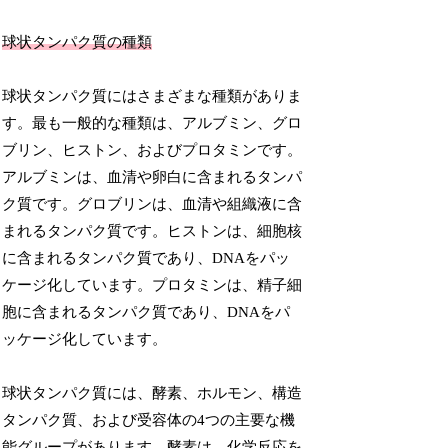
球状タンパク質の種類
球状タンパク質にはさまざまな種類がありま
す。最も一般的な種類は、アルブミン、グロ
ブリン、ヒストン、およびプロタミンです。
アルブミンは、血清や卵白に含まれるタンパ
ク質です。グロブリンは、血清や組織液に含
まれるタンパク質です。ヒストンは、細胞核
に含まれるタンパク質であり、DNAをパッ
ケージ化しています。プロタミンは、精子細
胞に含まれるタンパク質であり、DNAをパ
ッケージ化しています。
球状タンパク質には、酵素、ホルモン、構造
タンパク質、および受容体の4つの主要な機
能グループがあります。酵素は、化学反応を