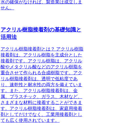
水の確保がなければ、製造業は成立しま
せん。
アクリル樹脂接着剤の基礎知識と
活用法
アクリル樹脂接着剤とは？ アクリル樹脂
接着剤は、アクリル樹脂を主成分とした
接着剤です。アクリル樹脂は、アクリル
酸やメタクリル酸などのアクリル樹脂を
重合させて作られる合成樹脂です。アク
リル樹脂接着剤は、透明で低粘度であ
り、速乾性と耐水性の両方を備えていま
す。また、アクリル樹脂接着剤は、金
属、プラスチック、ガラス、木材など、
さまざまな材料に接着することができま
す。アクリル樹脂接着剤は、家庭用接着
剤としてだけでなく、工業用接着剤とし
ても広く使用されています。