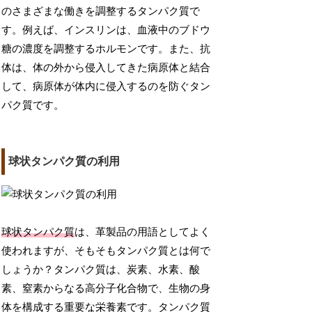
のさまざまな働きを調整するタンパク質で
す。例えば、インスリンは、血液中のブドウ
糖の濃度を調整するホルモンです。また、抗
体は、体の外から侵入してきた病原体と結合
して、病原体が体内に侵入するのを防ぐタン
パク質です。
球状タンパク質の利用
球状タンパク質
は、革製品の用語としてよく
使われますが、そもそもタンパク質とは何で
しょうか？タンパク質は、炭素、水素、酸
素、窒素からなる高分子化合物で、生物の身
体を構成する重要な栄養素です。タンパク質