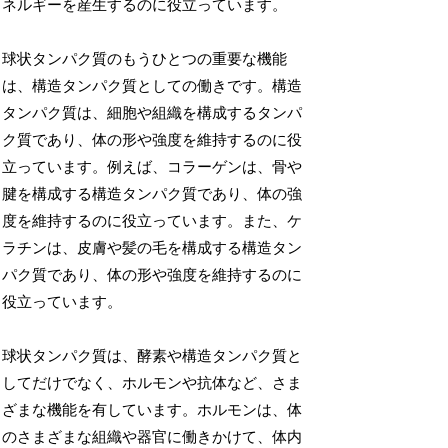
ネルギーを産生するのに役立っています。
球状タンパク質のもうひとつの重要な機能
は、構造タンパク質としての働きです。構造
タンパク質は、細胞や組織を構成するタンパ
ク質であり、体の形や強度を維持するのに役
立っています。例えば、コラーゲンは、骨や
腱を構成する構造タンパク質であり、体の強
度を維持するのに役立っています。また、ケ
ラチンは、皮膚や髪の毛を構成する構造タン
パク質であり、体の形や強度を維持するのに
役立っています。
球状タンパク質は、酵素や構造タンパク質と
してだけでなく、ホルモンや抗体など、さま
ざまな機能を有しています。ホルモンは、体
のさまざまな組織や器官に働きかけて、体内