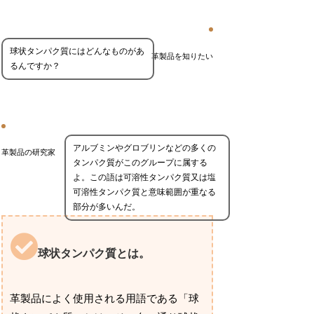
球状タンパク質にはどんなものがあ
革製品を知りたい
るんですか？
アルブミンやグロブリンなどの多くの
革製品の研究家
タンパク質がこのグループに属する
よ。この語は可溶性タンパク質又は塩
可溶性タンパク質と意味範囲が重なる
部分が多いんだ。
球状タンパク質とは。
革製品によく使用される用語である「球