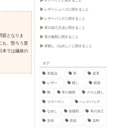
レザーケアに関すること
レザーシューズに関すること
レザーバッグに関すること
革の加工方法に関すること
問題となりま
革の種類に関すること
にも、堅ろう度
革鞣し（なめし）に関すること
日本では繊維の
タグ
革製品
革
皮革
レザー
鞣し
銀面
靴
革の種類
クロム鞣し
コラーゲン
ハンドバッグ
なめし
加脂剤
革の加工
染色
原皮
染料