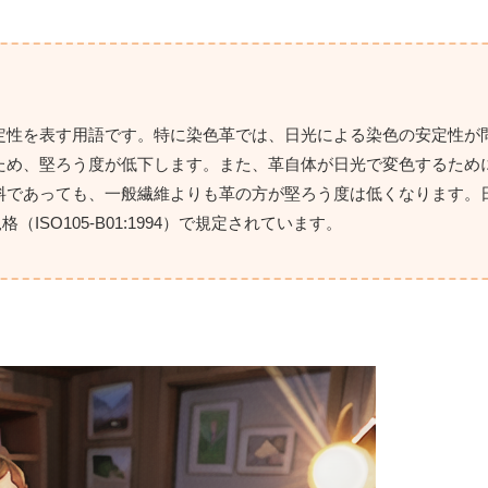
定性を表す用語です。特に染色革では、日光による染色の安定性が
ため、堅ろう度が低下します。また、革自体が日光で変色するため
料であっても、一般繊維よりも革の方が堅ろう度は低くなります。
規格（ISO105-B01:1994）で規定されています。