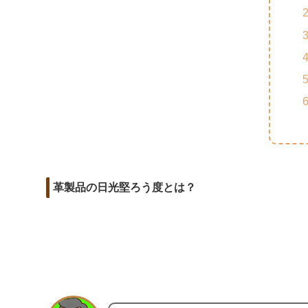
m
o
t
d
a
o
e
i
i
k
r
t
l
革製品の日光堅ろう度とは？