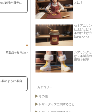
とは？
上の染料が日光に
セミアニリン
仕上げとは？
革の仕上げ方
法のひとつ
シアリングと
革製品を知りたい
は？革製品の
用語を解説
ン革のように革自
カテゴリー
その他
レザーグッズに関すること