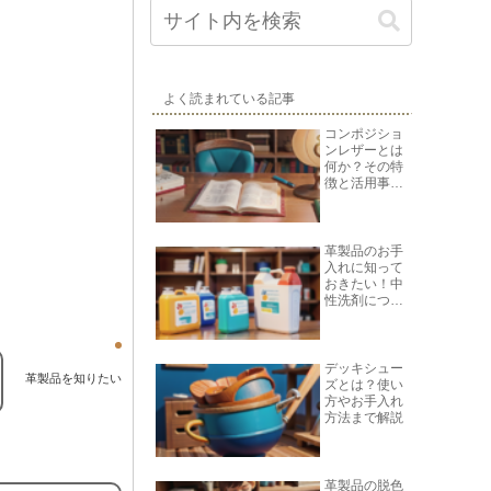
よく読まれている記事
コンポジショ
ンレザーとは
何か？その特
徴と活用事例
を紹介
革製品のお手
入れに知って
おきたい！中
性洗剤につい
て
デッキシュー
革製品を知りたい
ズとは？使い
方やお手入れ
方法まで解説
革製品の脱色