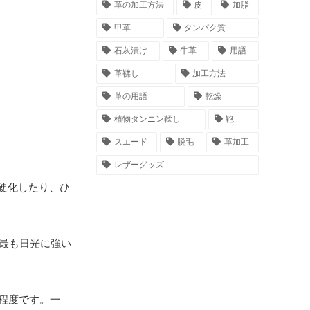
革の加工方法
皮
加脂
甲革
タンパク質
石灰漬け
牛革
用語
革鞣し
加工方法
革の用語
乾燥
植物タンニン鞣し
鞄
スエード
脱毛
革加工
レザーグッズ
硬化したり、ひ
は最も日光に強い
。
程度です。一