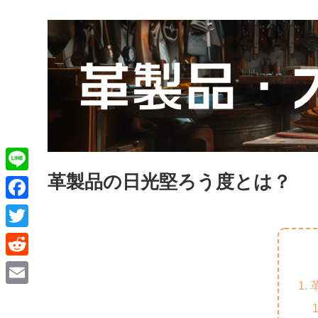
革製品の日光堅ろう度とは？
L
i
F
n
a
T
e
c
w
R
e
i
e
E
b
t
d