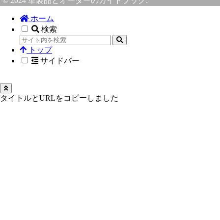
© 2024 革製品とオーダーのガイドブック.
ホーム
検索
トップ
サイドバー
タイトルとURLをコピーしました