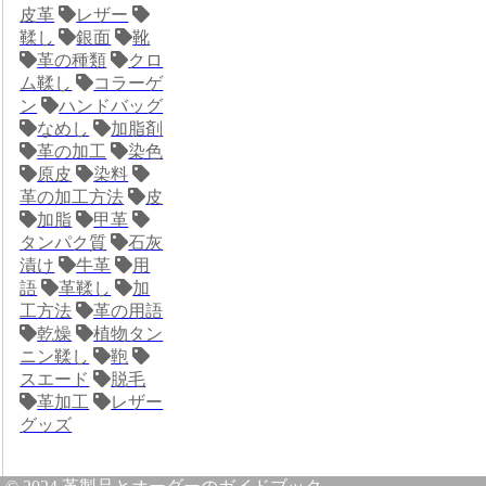
皮革
レザー
鞣し
銀面
靴
革の種類
クロ
ム鞣し
コラーゲ
ン
ハンドバッグ
なめし
加脂剤
革の加工
染色
原皮
染料
革の加工方法
皮
加脂
甲革
タンパク質
石灰
漬け
牛革
用
語
革鞣し
加
工方法
革の用語
乾燥
植物タン
ニン鞣し
鞄
スエード
脱毛
革加工
レザー
グッズ