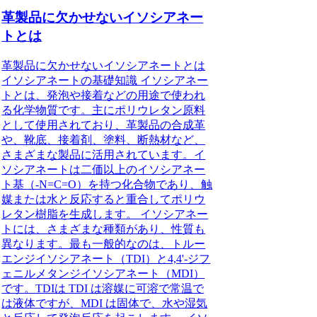
革製品に欠かせないイソシアネー
トとは
革製品に欠かせないイソシアネートとは
イソシアネートの基礎知識 イソシアネー
トとは、発泡や接着などの用途で使われ
る化学物質です。主にポリウレタン原料
として使用されており、革製品の合成革
や、靴底、接着剤、塗料、断熱材など、
さまざまな製品に活用されています。イ
ソシアネートは二価以上のイソシアネー
ト基（-N=C=O）を持つ化合物であり、触
媒または水と反応すると重合してポリウ
レタン樹脂を生成します。 イソシアネー
トには、さまざまな種類があり、性質も
異なります。最も一般的なのは、トルー
エンジイソシアネート（TDI）と4,4'-ジフ
ェニルメタンジイソシアネート（MDI）
です。TDIは TDI は溶媒に可溶で常温で
は液体ですが、MDI は固体で、水や湿気