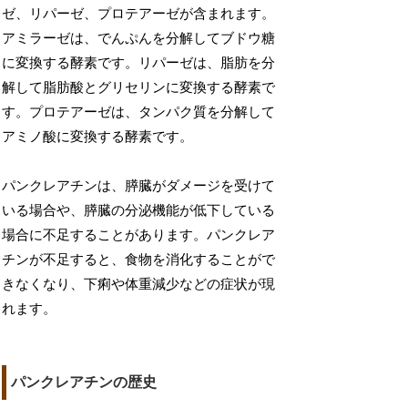
ゼ、リパーゼ、プロテアーゼが含まれます。
アミラーゼは、でんぷんを分解してブドウ糖
に変換する酵素です。リパーゼは、脂肪を分
解して脂肪酸とグリセリンに変換する酵素で
す。プロテアーゼは、タンパク質を分解して
アミノ酸に変換する酵素です。
パンクレアチンは、膵臓がダメージを受けて
いる場合や、膵臓の分泌機能が低下している
場合に不足することがあります。パンクレア
チンが不足すると、食物を消化することがで
きなくなり、下痢や体重減少などの症状が現
れます。
パンクレアチンの歴史