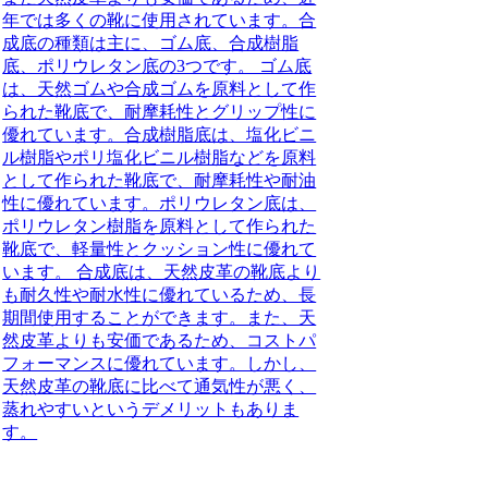
年では多くの靴に使用されています。合
成底の種類は主に、ゴム底、合成樹脂
底、ポリウレタン底の3つです。 ゴム底
は、天然ゴムや合成ゴムを原料として作
られた靴底で、耐摩耗性とグリップ性に
優れています。合成樹脂底は、塩化ビニ
ル樹脂やポリ塩化ビニル樹脂などを原料
として作られた靴底で、耐摩耗性や耐油
性に優れています。ポリウレタン底は、
ポリウレタン樹脂を原料として作られた
靴底で、軽量性とクッション性に優れて
います。 合成底は、天然皮革の靴底より
も耐久性や耐水性に優れているため、長
期間使用することができます。また、天
然皮革よりも安価であるため、コストパ
フォーマンスに優れています。しかし、
天然皮革の靴底に比べて通気性が悪く、
蒸れやすいというデメリットもありま
す。