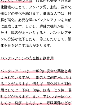
パンクレアチンとは
、膵臓から分泌される消
化酵素のことで、タンパク質、脂肪、炭水化
物などの消化を助けます。健康な人では、膵
臓が消化に必要な量のパンクレアチンを自然
に生成します。しかし、膵臓の機能が低下し
たり、障害があったりすると、パンクレアチ
ンの分泌が低下したり、停止したりして、消
化不良を起こす場合があります。
パンクレアチンの安全性と副作用
パンクレアチンは、一般的に安全な薬物と考
えられていますが、一部の人に副作用が現れ
ることがあります。例えば、消化器系の副作
用としては、下痢、便秘、腹痛、吐き気、嘔
吐などがあります。また、アレルギー反応と
しては、発疹、じんましん、呼吸困難などが