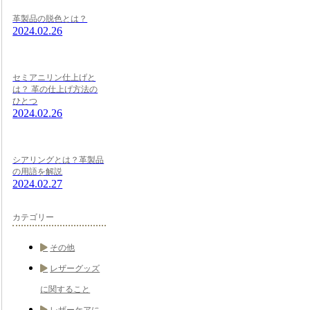
革製品の脱色とは？
2024.02.26
セミアニリン仕上げと
は？ 革の仕上げ方法の
ひとつ
2024.02.26
シアリングとは？革製品
の用語を解説
2024.02.27
カテゴリー
その他
レザーグッズ
に関すること
レザーケアに