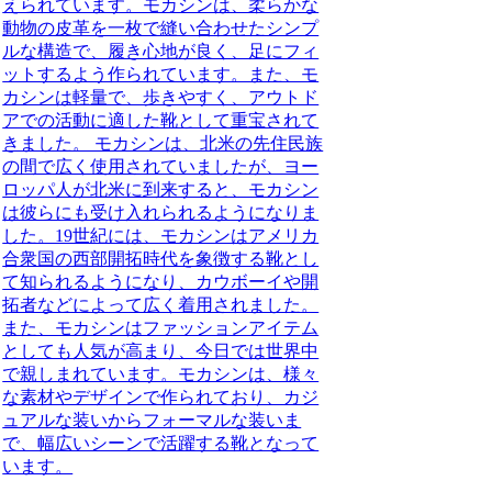
えられています。モカシンは、柔らかな
動物の皮革を一枚で縫い合わせたシンプ
ルな構造で、履き心地が良く、足にフィ
ットするよう作られています。また、モ
カシンは軽量で、歩きやすく、アウトド
アでの活動に適した靴として重宝されて
きました。 モカシンは、北米の先住民族
の間で広く使用されていましたが、ヨー
ロッパ人が北米に到来すると、モカシン
は彼らにも受け入れられるようになりま
した。19世紀には、モカシンはアメリカ
合衆国の西部開拓時代を象徴する靴とし
て知られるようになり、カウボーイや開
拓者などによって広く着用されました。
また、モカシンはファッションアイテム
としても人気が高まり、今日では世界中
で親しまれています。モカシンは、様々
な素材やデザインで作られており、カジ
ュアルな装いからフォーマルな装いま
で、幅広いシーンで活躍する靴となって
います。