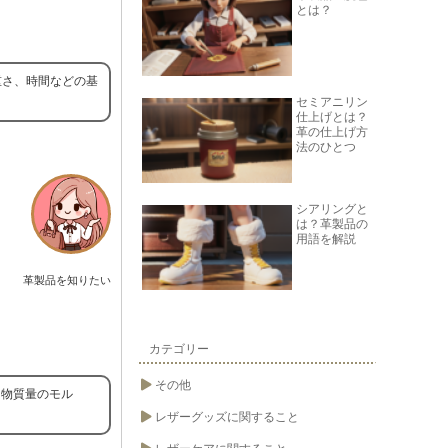
とは？
さ、重さ、時間などの基
セミアニリン
仕上げとは？
革の仕上げ方
法のひとつ
シアリングと
は？革製品の
用語を解説
革製品を知りたい
カテゴリー
その他
、物質量のモル
レザーグッズに関すること