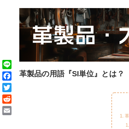
革製品の用語『SI単位』とは？
L
i
F
n
a
T
e
c
w
R
e
i
e
E
b
t
d