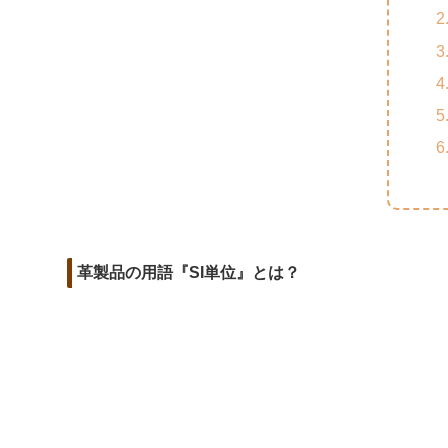
m
o
t
d
a
o
e
i
i
k
r
t
l
革製品の用語『SI単位』とは？