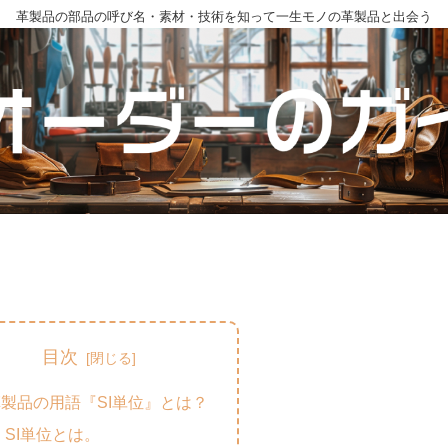
革製品の部品の呼び名・素材・技術を知って一生モノの革製品と出会う
目次
革製品の用語『SI単位』とは？
SI単位とは。