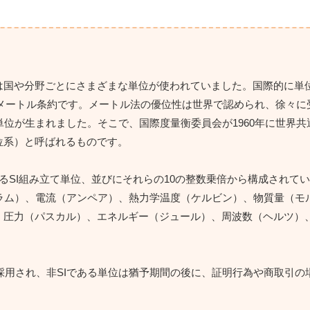
は国や分野ごとにさまざまな単位が使われていました。国際的に単
たメートル条約です。メートル法の優位性は世界で認められ、徐々に
位が生まれました。そこで、国際度量衡委員会が1960年に世界共
位系）と呼ばれるものです。
るSI組み立て単位、並びにそれらの10の整数乗倍から構成されて
ラム）、電流（アンペア）、熱力学温度（ケルビン）、物質量（モ
、圧力（パスカル）、エネルギー（ジュール）、周波数（ヘルツ）
に採用され、非SIである単位は猶予期間の後に、証明行為や商取引の