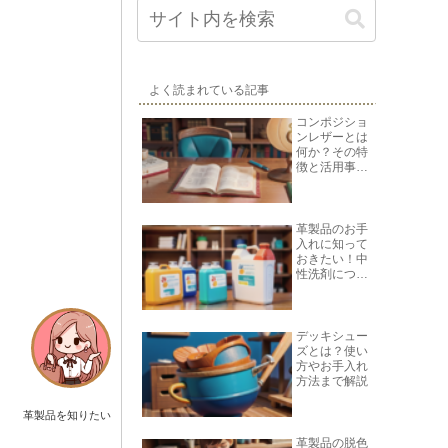
よく読まれている記事
コンポジショ
ンレザーとは
何か？その特
徴と活用事例
を紹介
革製品のお手
入れに知って
おきたい！中
性洗剤につい
て
デッキシュー
ズとは？使い
方やお手入れ
方法まで解説
革製品を知りたい
革製品の脱色