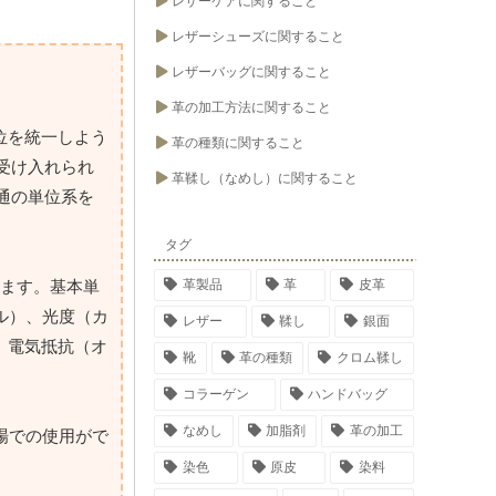
レザーケアに関すること
レザーシューズに関すること
レザーバッグに関すること
革の加工方法に関すること
位を統一しよう
革の種類に関すること
受け入れられ
革鞣し（なめし）に関すること
通の単位系を
タグ
います。基本単
革製品
革
皮革
ル）、光度（カ
レザー
鞣し
銀面
、電気抵抗（オ
靴
革の種類
クロム鞣し
コラーゲン
ハンドバッグ
なめし
加脂剤
革の加工
場での使用がで
染色
原皮
染料