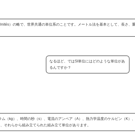
ional d’Unités）の略で、世界共通の単位系のことです。メートル法を基本として、長
なるほど、ではSI単位にはどのような単位があ
るんですか？
ラム（kg）、時間の秒（s）、電流のアンペア（A）、熱力学温度のケルビン（K）
位と、それらから組み立てられた組み立て単位があります。