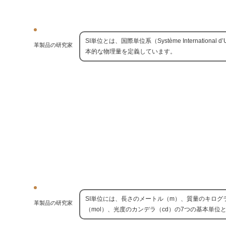
SI単位とは、国際単位系（Système Internat
革製品の研究家
本的な物理量を定義しています。
SI単位には、長さのメートル（m）、質量のキログ
革製品の研究家
（mol）、光度のカンデラ（cd）の7つの基本単