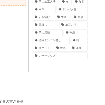
革の加工方法
皮
加脂
甲革
タンパク質
石灰漬け
牛革
用語
革鞣し
加工方法
革の用語
乾燥
植物タンニン鞣し
鞄
スエード
脱毛
革加工
レザーグッズ
定量の重さを基