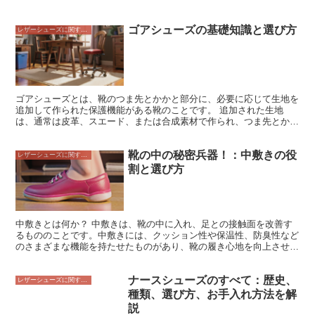
ゴアシューズの基礎知識と選び方
レザーシューズに関すること
ゴアシューズとは、靴のつま先とかかと部分に、必要に応じて生地を
追加して作られた保護機能がある靴のことです。 追加された生地
は、通常は皮革、スエード、または合成素材で作られ、つま先とかか
との怪我を防ぐために補強されたり、足にぴったりとフィットしたり
します。ゴアシューズは、通常はワークブーツ、ハイキングブーツ、
靴の中の秘密兵器！：中敷きの役
または登山靴など、保護が必要な靴に使われますが、時にはよりカジ
レザーシューズに関すること
ュアルな靴にも使われることがあります。 ゴアシューズの主な利点
割と選び方
は、つま先とかかとを保護することです。つま先と踵の部分には常に
靴が当たっているので、この部分の保護は特に重要です。ゴアシュー
ズは、つま先や踵にしっかりとした保護を提供してくれるので、怪我
のリスクを軽減することができます。これは、つま先をぶつけたり、
踵を踏まれたりする危険性のある仕事をしている場合に特に重要で
中敷きとは何か？ 中敷きは、靴の中に入れ、足との接触面を改善す
す。
るもののことです。中敷きには、クッション性や保温性、防臭性など
のさまざまな機能を持たせたものがあり、靴の履き心地を向上させた
り、足を守るために使用されます。中敷きには、主に以下の3つの種
類があります。 1. インソールもともと靴に入っている中敷きのこと
ナースシューズのすべて：歴史、
で、靴を購入した際にすでにセットされているものです。インソール
レザーシューズに関すること
は、靴のサイズや形に合わせて作られており、靴のフィット感を向上
種類、選び方、お手入れ方法を解
させる役割があります。 2. インレイソールインソールの上に敷いて
説
使用する中敷きのことです。インレイソールには、クッション性や保