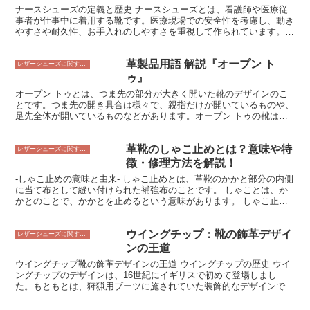
ナースシューズの定義と歴史 ナースシューズとは、看護師や医療従
温性、防臭性などのさまざまな機能を持たせたものがあり、インソー
事者が仕事中に着用する靴です。医療現場での安全性を考慮し、動き
ルだけでは不足している機能を補うために使用されます。 3. アウト
やすさや耐久性、お手入れのしやすさを重視して作られています。ナ
ソール靴の外側に取り付ける中敷きのことです。アウトソールは、靴
ースシューズの歴史は古く、19世紀初頭にまで遡ります。当初はレ
の外側と足との接触面を改善する役割があり、滑り止め効果や耐摩耗
ザーのブーツやローシューズが着用されていましたが、1950年代以
性などの機能を持たせたものがあります。
革製品用語 解説『オープン ト
降になると、より快適で機能的なナースシューズが開発されました。
レザーシューズに関すること
現在では、さまざまなデザインや機能を備えたナースシューズが販売
ゥ』
されています。
オープン トゥとは、つま先の部分が大きく開いた靴のデザインのこ
とです。つま先の開き具合は様々で、親指だけが開いているものや、
足先全体が開いているものなどがあります。オープン トゥの靴は、
夏場に素足で履くと涼しげで、通気性が良いので快適に過ごすことが
できます。また、足元を華やかに演出してくれるので、パーティーや
革靴のしゃこ止めとは？意味や特
結婚式などのフォーマルな場にも適しています。 オープン トゥの靴
レザーシューズに関すること
は、様々な素材で作られています。レザー、スエード、キャンバス、
徴・修理方法を解説！
デニムなど、様々な素材のオープン トゥの靴があります。また、
-しゃこ止めの意味と由来- しゃこ止めとは、革靴のかかと部分の内側
様々な色やデザインのオープン トゥの靴があるので、自分の好みに
に当て布として縫い付けられた補強布のことです。 しゃことは、か
合った一足を見つけることができます。 オープン トゥの靴を履くと
かとのことで、かかとを止めるという意味があります。 しゃこ止め
きは、いくつか注意することがあります。まず、つま先のケアをして
の由来は、昔は革靴が非常に高価だったため、靴底がすり減ったら、
おくことです。オープン トゥの靴は、つま先が露出しているので、
靴底だけを交換して長く履くことが一般的でした。その際に、かかと
サンダルを履くときには、つま先をきれいに整えておく必要がありま
ウイングチップ：靴の飾革デザイ
の部分だけを交換することが多く、その際に補強のために当て布を縫
レザーシューズに関すること
す。また、オープン トゥの靴は、他の靴よりも汚れやすいので、定
い付けていたのが始まりと言われています。 現在では、革靴の底は
ンの王道
期的に手入れをして清潔に保つ必要があります。 オープン トゥの靴
交換せずに、全体を丸ごと交換することが多いため、しゃこ止めはあ
は、夏の定番アイテムですが、秋冬でもタイツや靴下を合わせて履く
ウイングチップ靴の飾革デザインの王道 ウイングチップの歴史 ウイ
まり見られなくなりましたが、靴底の修理が必要な場合や、靴のかか
ことができます。また、オープン トゥの靴は、様々なスタイルに合
ングチップのデザインは、16世紀にイギリスで初めて登場しまし
とを補強する場合には、今でもしゃこ止めが行われています。
わせやすいので、どんなシーンでも活躍してくれます。
た。もともとは、狩猟用ブーツに施されていた装飾的なデザインでし
たが、やがてビジネスシューズやドレスシューズにも採用されるよう
になりました。 ウイングチップは、つま先部分に鳥の羽のような飾