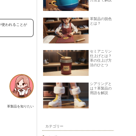
方法まで解説
革製品の脱色
とは？
が使われることが
セミアニリン
仕上げとは？
革の仕上げ方
法のひとつ
シアリングと
は？革製品の
用語を解説
革製品を知りたい
カテゴリー