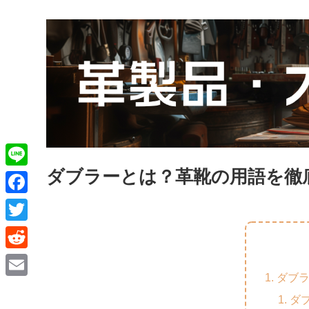
ダブラーとは？革靴の用語を徹
L
i
F
n
a
T
e
c
w
R
e
i
ダブ
e
E
b
t
ダ
d