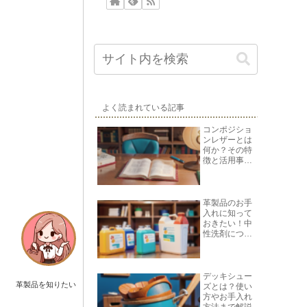
よく読まれている記事
コンポジショ
ンレザーとは
何か？その特
徴と活用事例
を紹介
革製品のお手
入れに知って
おきたい！中
性洗剤につい
て
デッキシュー
革製品を知りたい
ズとは？使い
方やお手入れ