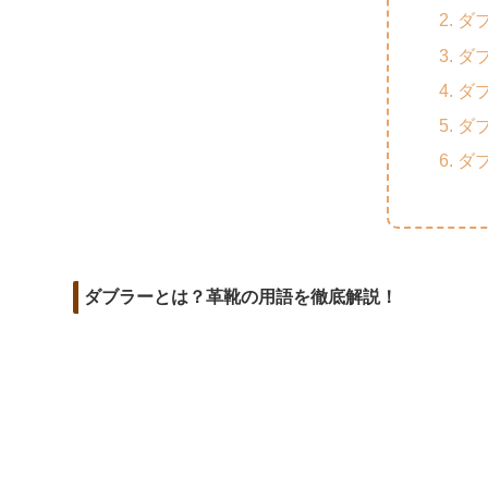
m
o
t
ダ
d
a
o
e
ダ
i
i
k
r
ダ
t
l
ダ
ダ
ダブラーとは？革靴の用語を徹底解説！