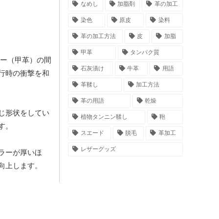
なめし
加脂剤
革の加工
染色
原皮
染料
革の加工方法
皮
加脂
甲革
タンパク質
ー（甲革）の間
石灰漬け
牛革
用語
行時の衝撃を和
革鞣し
加工方法
革の用語
乾燥
じ形状をしてい
植物タンニン鞣し
鞄
す。
スエード
脱毛
革加工
レザーグッズ
ラーが厚いほ
向上します。