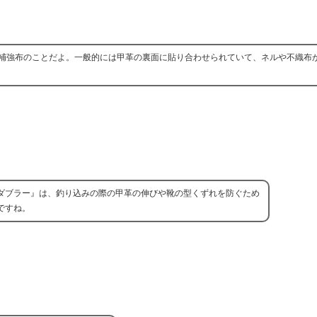
補強布のことだよ。一般的には甲革の裏面に貼り合わせられていて、ネルや不織布
ダブラー』は、釣り込みの際の甲革の伸びや靴の型くずれを防ぐため
ですね。