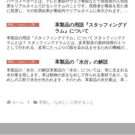
バーコメーターとは、テレビ番組やウェブ番組などで視聴者の人気投
あります。自己塩基化クロム鞣剤で鞣された革は、伸縮性が良く、ソ
票をリアルタイムで計るシステムのことです。視聴者が番組を見た後
フトでしなやかな感触を持ち、耐熱性や防水性にも優れた特徴を持っ
に投票し、その投票結果が番組内でリアルタイムに表示されます。
ています。また、この鞣剤は、皮革に有害な物質を排出せず、環境に
バーコメーターは、視聴者の反応を番組制作側が把握することができ
優しい鞣剤として注目されています。
るため、番組の改善につなげたり、視聴者の興味をひくような演出を
革製品の用語『スタッフィングド
したりするのに役立ちます。また、視聴者にとっても、自分の意見が
革鞣し（なめし）に関すること
番組に反映されていることを実感することができ、より番組を楽しめ
ラム』について
るようになります。 バーコメーターは、近年では様々な番組で使わ
革製品の用語『スタッフィングドラム』について スタッフィングド
れるようになっており、視聴者の反応を測るためのツールとして定着
ラムとは？ スタッフィングドラムとは、皮革製造の最終段階の１つ
しています。
として行われる、皮革にたっぷりの脂を染み込ませるための機械のこ
とです。革製品は、鞣された皮革を加工して作られますが、その鞣し
の工程のひとつが「加脂」です。加脂は皮革をなめらかにする工程
革製品の「水分」の解説
で、この際に使用される機械がスタッフィングドラムなのです。スタ
革鞣し（なめし）に関すること
ッフィングドラムはドラムのような形状をしており、その内部には皮
革製品の「水分」の解説革製品の「水分」については、革に含まれる
革と脂肪アルコールが入れられ、それが回転しながら交互にかき混ぜ
水分量を指します。革は動物の皮をなめして作られる素材であり、な
られることで、皮革に脂肪アルコールがしっかりと染み込んでいきま
めしの工程で水分が失われます。そのため、革製品の水分量は、革の
す。加脂により、革は柔軟性や弾力性が増し、強度も上がるので、靴
なめし方や保存状態によって異なります。 水分測定法革を加熱乾燥
や鞄、財布などの革製品をより長持ちさせることができます。スタッ
して測定革製品の水分量を測定するには、革を加熱乾燥して測定する
フィングドラムは、革製品の製造に欠かせない重要な機械です。
方法があります。この方法は、革を一定の温度に一定時間加熱し、加
熱前後の重量を比較することで、革の水分量を算出します。加熱によ
ホーム
革鞣し（なめし）に関すること
って革から水分が蒸発するため、加熱前後の重量の差が大きくなるほ
ど、革の水分量が多くなります。 この方法は、比較的簡単に革の水
分量を測定することができるため、革製品の品質管理や保存状態の確
認など、様々な用途に使用されています。ただし、この方法では、加
熱による革の変質や損傷が生じる可能性があるため、注意が必要で
す。