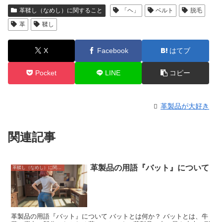
革鞣し（なめし）に関すること
「ヘ」
ベルト
脱毛
革
鞣し
X
Facebook
はてブ
Pocket
LINE
コピー
革製品が大好き
関連記事
革製品の用語『バット』について
革鞣し（なめし）に関すること
革製品の用語『バット』について バットとは何か？ バットとは、牛