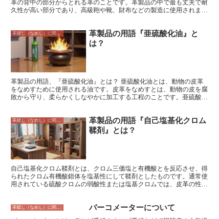
革の背中の部分からとれる革のことです。革製品の中で最も丈夫で耐
久性が高い部分であり、高級鞄や靴、財布などの製造に使用されま
す。バットは、牛革の中でも面積が大きく、均一でキメが細かいのが
特徴です。そのため、他の部位の革と比べてシワになりにくく、傷が
革製品の用語『亜硫酸化油』と
目立ちにくいというメリットがあります。また、バットは革の厚みが
革鞣し（なめし）に関すること
均一であるため、製品の仕上がりが美しくなりやすいという特徴もあ
は？
ります。ただし、バットは牛革の中でも最も高価な部位となるため、
製品の価格も高くなる傾向にあります。
革製品の用語、『亜硫酸化油』とは？ 亜硫酸化油とは、動物の皮革
をなめすために使用される油です。皮革をなめすとは、動物の皮を腐
敗から守り、柔らかくしなやかに加工する工程のことです。亜硫酸化
油は、動物の皮に含まれるタンパク質と反応して、皮を安定させ、腐
敗を防ぐ役割を果たします。また、亜硫酸化油には、皮を柔らかくす
革製品の用語『自己塩基化クロム
る効果もあります。しかし、亜硫酸化油は自然界には存在しない化学
革鞣し（なめし）に関すること
物質であり、人体に害を及ぼす可能性があります。そのため、亜硫酸
鞣剤』とは？
化油は、革製品の製造には使用することができません。
自己塩基化クロム鞣剤とは、クロム三価塩と有機酸とを反応させ、得
られたクロム有機酸錯体を塩基性にして鞣剤としたものです。通常使
用されている硫酸クロムの弱酸性または塩基クロムでは、皮革の性質
に大きな変化が生じますが、自己塩基化クロムを適用すると、皮革の
性質変化は比較的緩やかで、酸性からアルカリ性にわたる広い範囲の
バーコメーターについて
pH値で鞣すことができます。 自己塩基化クロム鞣剤は、皮革の強
革鞣し（なめし）に関すること
度、柔軟性、耐熱性、防水性、耐久性などの性質を向上させる効果が