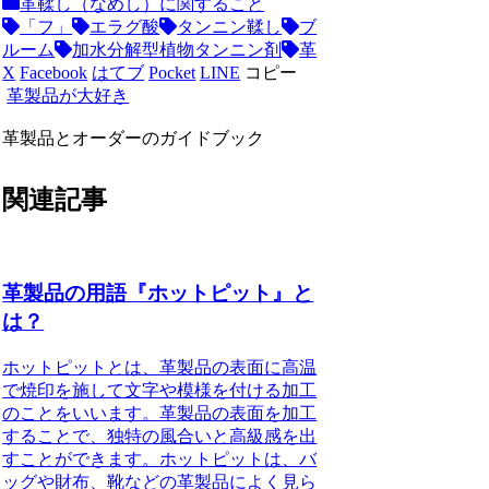
革鞣し（なめし）に関すること
「フ」
エラグ酸
タンニン鞣し
ブ
ルーム
加水分解型植物タンニン剤
革
X
Facebook
はてブ
Pocket
LINE
コピー
革製品が大好き
革製品とオーダーのガイドブック
関連記事
革製品の用語『ホットピット』と
は？
ホットピットとは、革製品の表面に高温
で焼印を施して文字や模様を付ける加工
のことをいいます。革製品の表面を加工
することで、独特の風合いと高級感を出
すことができます。ホットピットは、バ
ッグや財布、靴などの革製品によく見ら