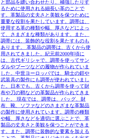
と部品を縫い合わせたり、補強したりす
るために使用される細長い革のことで
す。革製品の丈夫さと美観を保つために
重要な役割を果たしています。調帯は、
使用する革の種類や幅、厚さなどによっ
て、さまざまな種類があります。また、
調帯には、装飾的な役割を果たすものも
あります。 革製品の調帯は、古くから使
用されてきました。紀元前2000年頃に
は、古代ギリシャで、調帯を使ってサン
ダルやブーツなどの履物が作られていま
した。中世ヨーロッパでは、騎士の鎧や
武装具の製作にも調帯が使われていまし
た。日本でも、古くから調帯を使って財
布や刀の鞘などの革製品が作られてきま
した。 現在では、調帯は、バッグ、財
布、靴、ソファなどのさまざまな革製品
の製作に使用されています。調帯の種類
や幅、厚さなどを適切に選ぶことで、革
製品の丈夫さと美観を保つことができま
す。また、調帯に装飾的な要素を加える
ことで、革製品にオリジナリティを出す