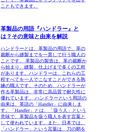
こともできます。
革製品の用語『ハンドラー』と
は？その意味と由来を解説
ハンドラーとは、革製品の用語で、革の
裁断から縫製までを一貫して行う職人の
ことです。 革製品の製造は、革の裁断か
ら始まり、縫製、仕上げまで多くの工程
があります。ハンドラーは、これらの工
程すべてを一人でこなすことができる熟
練の職人です。そのため、ハンドラーが
作る革製品は、非常に高品質で耐久性に
優れています。 ハンドラーという用語の
由来は、英語の「Handler」に由来しま
す。「Handler」とは、「扱う人」という
意味で、革製品を扱う職人を表す言葉と
して使われています。また、日本では、
「ハンドラー」という言葉は、刀の鞘を