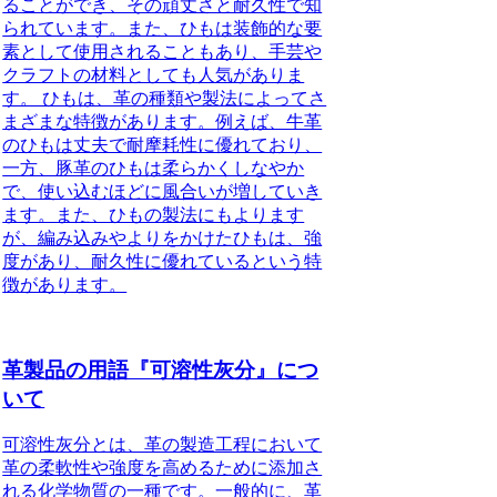
ることができ、その頑丈さと耐久性で知
られています。また、ひもは装飾的な要
素として使用されることもあり、手芸や
クラフトの材料としても人気がありま
す。 ひもは、革の種類や製法によってさ
まざまな特徴があります。例えば、牛革
のひもは丈夫で耐摩耗性に優れており、
一方、豚革のひもは柔らかくしなやか
で、使い込むほどに風合いが増していき
ます。また、ひもの製法にもよります
が、編み込みやよりをかけたひもは、強
度があり、耐久性に優れているという特
徴があります。
革製品の用語『可溶性灰分』につ
いて
可溶性灰分とは、革の製造工程において
革の柔軟性や強度を高めるために添加さ
れる化学物質の一種です。一般的に、革