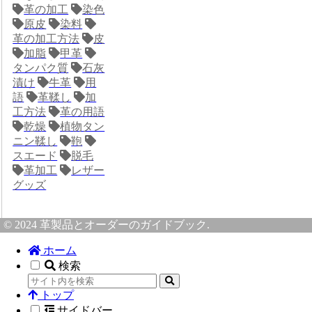
革の加工
染色
原皮
染料
革の加工方法
皮
加脂
甲革
タンパク質
石灰
漬け
牛革
用
語
革鞣し
加
工方法
革の用語
乾燥
植物タン
ニン鞣し
鞄
スエード
脱毛
革加工
レザー
グッズ
© 2024 革製品とオーダーのガイドブック.
ホーム
検索
トップ
サイドバー