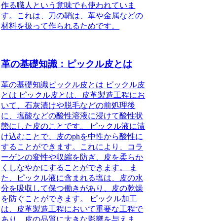
作る職人という意味でも使われていま
す。これは、刀の鞘は、革や金属などの
材料を扱って作られるためです。
革の基礎知識：ピックル皮とは
革の基礎知識ピックル皮とは ピックル皮
とは ピックル皮とは、皮革製造工程にお
いて、石灰漬けや脱毛などの前処理後
に、塩酸などの酸性溶液に浸けて酸性状
態にした皮のことです。 ピックル液に漬
け込むことで、皮のphを中性から酸性に
することができます。これにより、コラ
ーゲンの変性や収縮を防ぎ、皮を柔らか
くしなやかにすることができます。 ま
た、ピックル液に含まれる塩は、皮の水
分を吸収して保つ働きがあり、皮の乾燥
を防ぐことができます。 ピックル加工
は、皮革製造工程において重要な工程で
あり、皮の品質に大きな影響を与えま