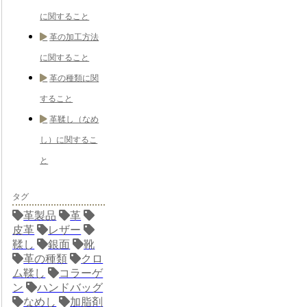
に関すること
革の加工方法
に関すること
革の種類に関
すること
革鞣し（なめ
し）に関するこ
と
タグ
革製品
革
皮革
レザー
鞣し
銀面
靴
革の種類
クロ
ム鞣し
コラーゲ
ン
ハンドバッグ
なめし
加脂剤