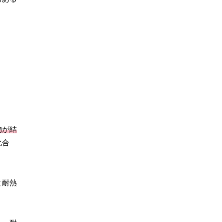
物が結
化合
と耐熱