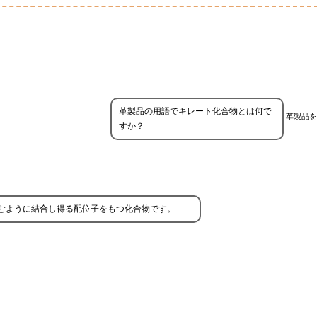
革製品の用語でキレート化合物とは何で
革製品を
すか？
むように結合し得る配位子をもつ化合物です。