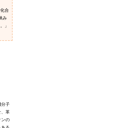
つ化合
挟み
す。」
機分子
せ、革
オンの
もある