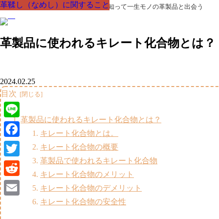
革鞣し（なめし）に関すること
革鞣し（なめし）に関すること
革鞣し（なめし）に関すること
革鞣し（なめし）に関すること
革鞣し（なめし）に関すること
革鞣し（なめし）に関すること
革鞣し（なめし）に関すること
革製品の部品の呼び名・素材・技術を知って一生モノの革製品と出会う
革製品に使われるキレート化合物とは？
2024.02.25
目次
革製品に使われるキレート化合物とは？
Line
キレート化合物とは。
Facebook
キレート化合物の概要
革製品で使われるキレート化合物
Twitter
キレート化合物のメリット
Reddit
キレート化合物のデメリット
キレート化合物の安全性
Email