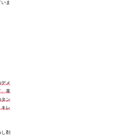
ていま
のデメ
て、革
のタン
、キレ
めし剤