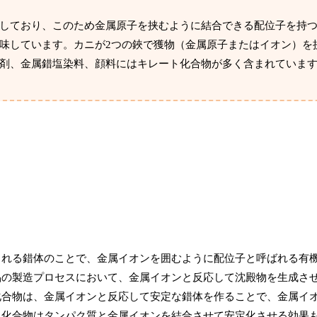
しており、このため金属原子を挟むように結合できる配位子を持
味しています。カニが2つの鋏で獲物（金属原子またはイオン）を
剤、金属錯塩染料、顔料にはキレート化合物が多く含まれていま
される錯体のことで、金属イオンを囲むように配位子と呼ばれる有
品の製造プロセスにおいて、金属イオンと反応して沈殿物を生成さ
化合物は、金属イオンと反応して安定な錯体を作ることで、金属イ
ト化合物はタンパク質と金属イオンを結合させて安定化させる効果