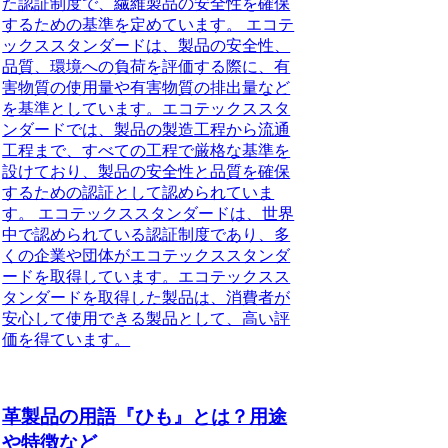
た認証制度で、繊維製品の安全性を確保
するための基準を定めています。 エコテ
ックススタンダードは、製品の安全性、
品質、環境への負荷を評価する際に、有
害物質の使用量や有害物質の排出量など
を基準としています。エコテックススタ
ンダードでは、製品の製造工程から流通
工程まで、すべての工程で厳格な基準を
設けており、製品の安全性と品質を確保
するための認証として認められていま
す。 エコテックススタンダードは、世界
中で認められている認証制度であり、多
くの企業や団体がエコテックススタンダ
ードを取得しています。エコテックスス
タンダードを取得した製品は、消費者が
安心して使用できる製品として、高い評
価を得ています。
革製品の用語『ひも』とは？用途
や特徴など