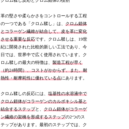
クロム鞣し反応とクロム錯体の役割
革の堅さや柔らかさをコントロールする工程
の一つである「クロム鞣し」は、
クロム錯体
とコラーゲン繊維が結合して、皮を革に変化
させる重要な反応
です。クロム鞣しは、19世
紀に開発された比較的新しい工法であり、今
日では、世界中で広く使用されています。ク
ロム鞣しの最大の特徴は、
製造工程が早く
（約24時間）、コストがかからず、また、耐
熱性・耐摩耗性に優れている点
にあります。
クロム鞣しの反応には、
塩基性の水溶液中で
クロム錯体がコラーゲンのカルボキシル基と
結合するステップ
と、
クロム錯体がコラーゲ
ン繊維の架橋を形成するステップ
の2つのス
テップがあります。最初のステップでは、ク