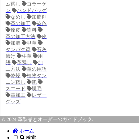
ム鞣し
コラーゲ
ン
ハンドバッグ
なめし
加脂剤
革の加工
染色
原皮
染料
革の加工方法
皮
加脂
甲革
タンパク質
石灰
漬け
牛革
用
語
革鞣し
加
工方法
革の用語
乾燥
植物タン
ニン鞣し
鞄
スエード
脱毛
革加工
レザー
グッズ
© 2024 革製品とオーダーのガイドブック.
ホーム
検索