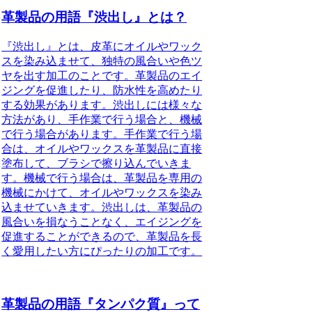
革製品の用語『渋出し』とは？
『渋出し』とは、皮革にオイルやワック
スを染み込ませて、独特の風合いや色ツ
ヤを出す加工のことです。革製品のエイ
ジングを促進したり、防水性を高めたり
する効果があります。渋出しには様々な
方法があり、手作業で行う場合と、機械
で行う場合があります。手作業で行う場
合は、オイルやワックスを革製品に直接
塗布して、ブラシで擦り込んでいきま
す。機械で行う場合は、革製品を専用の
機械にかけて、オイルやワックスを染み
込ませていきます。渋出しは、革製品の
風合いを損なうことなく、エイジングを
促進することができるので、革製品を長
く愛用したい方にぴったりの加工です。
革製品の用語『タンパク質』って