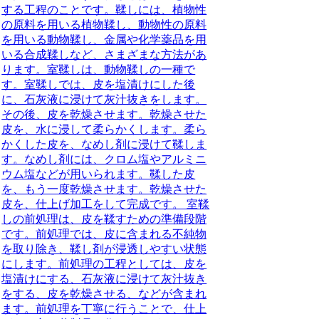
する工程のことです。鞣しには、植物性
の原料を用いる植物鞣し、動物性の原料
を用いる動物鞣し、金属や化学薬品を用
いる合成鞣しなど、さまざまな方法があ
ります。室鞣しは、動物鞣しの一種で
す。室鞣しでは、皮を塩漬けにした後
に、石灰液に浸けて灰汁抜きをします。
その後、皮を乾燥させます。乾燥させた
皮を、水に浸して柔らかくします。柔ら
かくした皮を、なめし剤に浸けて鞣しま
す。なめし剤には、クロム塩やアルミニ
ウム塩などが用いられます。鞣した皮
を、もう一度乾燥させます。乾燥させた
皮を、仕上げ加工をして完成です。 室鞣
しの前処理は、皮を鞣すための準備段階
です。前処理では、皮に含まれる不純物
を取り除き、鞣し剤が浸透しやすい状態
にします。前処理の工程としては、皮を
塩漬けにする、石灰液に浸けて灰汁抜き
をする、皮を乾燥させる、などが含まれ
ます。前処理を丁寧に行うことで、仕上