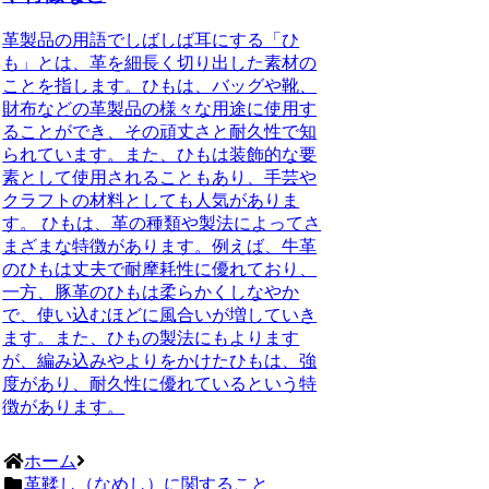
革製品の用語でしばしば耳にする「ひ
も」とは、革を細長く切り出した素材の
ことを指します。ひもは、バッグや靴、
財布などの革製品の様々な用途に使用す
ることができ、その頑丈さと耐久性で知
られています。また、ひもは装飾的な要
素として使用されることもあり、手芸や
クラフトの材料としても人気がありま
す。 ひもは、革の種類や製法によってさ
まざまな特徴があります。例えば、牛革
のひもは丈夫で耐摩耗性に優れており、
一方、豚革のひもは柔らかくしなやか
で、使い込むほどに風合いが増していき
ます。また、ひもの製法にもよります
が、編み込みやよりをかけたひもは、強
度があり、耐久性に優れているという特
徴があります。
ホーム
革鞣し（なめし）に関すること