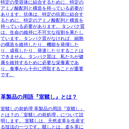
特定の受容体に結合するために、特定の
アミノ酸配列と構造を持っている必要が
あります。抗体は、特定の抗原に結合す
るために、特定のアミノ酸配列と構造を
持っている必要があります。 タンパク質
は、生命の維持に不可欠な役割を果たし
ています。タンパク質がなければ、細胞
の構造を維持したり、機能を発揮した
り、成長したり、発達したりすることは
できません。タンパク質は、私たちが健
康を維持するために必要な栄養素であ
り、食事から十分に摂取することが重要
です。
革製品の用語『室鞣し』とは？
室鞣しの前処理 革製品の用語『室鞣し』
とは？の「室鞣しの前処理」について説
明します。 室鞣しは、天然皮革を生産す
る技法の一つです。鞣しとは、皮を革に