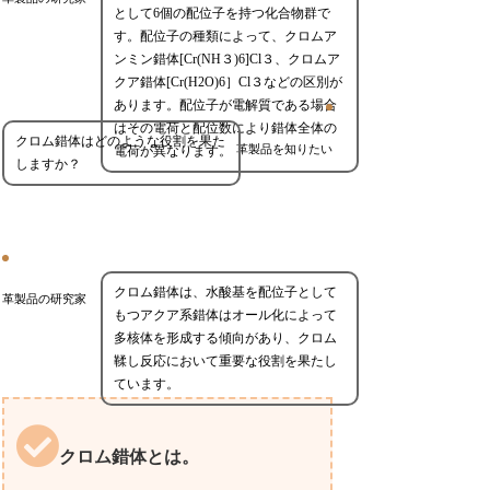
として6個の配位子を持つ化合物群で
す。配位子の種類によって、クロムア
ンミン錯体[Cr(NH３)6]Cl３、クロムア
クア錯体[Cr(H2O)6］Cl３などの区別が
あります。配位子が電解質である場合
はその電荷と配位数により錯体全体の
クロム錯体はどのような役割を果た
革製品を知りたい
電荷が異なります。
しますか？
クロム錯体は、水酸基を配位子として
革製品の研究家
もつアクア系錯体はオール化によって
多核体を形成する傾向があり、クロム
鞣し反応において重要な役割を果たし
ています。
クロム錯体とは。