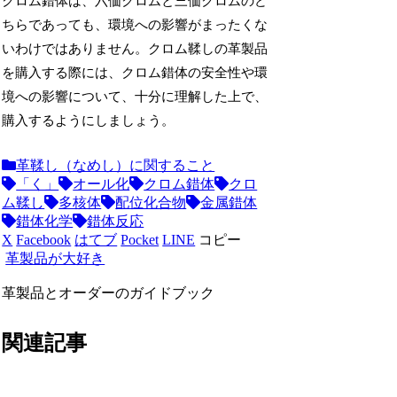
クロム錯体は、六価クロムと三価クロムのど
ちらであっても、環境への影響がまったくな
いわけではありません。クロム鞣しの革製品
を購入する際には、クロム錯体の安全性や環
境への影響について、十分に理解した上で、
購入するようにしましょう。
革鞣し（なめし）に関すること
「く」
オール化
クロム錯体
クロ
ム鞣し
多核体
配位化合物
金属錯体
錯体化学
錯体反応
X
Facebook
はてブ
Pocket
LINE
コピー
革製品が大好き
革製品とオーダーのガイドブック
関連記事