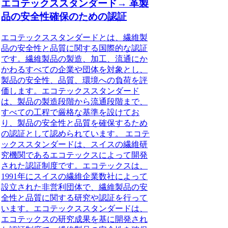
エコテックススタンダード→ 革製
品の安全性確保のための認証
エコテックススタンダードとは、繊維製
品の安全性と品質に関する国際的な認証
です。繊維製品の製造、加工、流通にか
かわるすべての企業や団体を対象とし、
製品の安全性、品質、環境への負荷を評
価します。エコテックススタンダード
は、製品の製造段階から流通段階まで、
すべての工程で厳格な基準を設けてお
り、製品の安全性と品質を確保するため
の認証として認められています。 エコテ
ックススタンダードは、スイスの繊維研
究機関であるエコテックスによって開発
された認証制度です。エコテックスは、
1991年にスイスの繊維企業数社によって
設立された非営利団体で、繊維製品の安
全性と品質に関する研究や認証を行って
います。エコテックススタンダードは、
エコテックスの研究成果を基に開発され