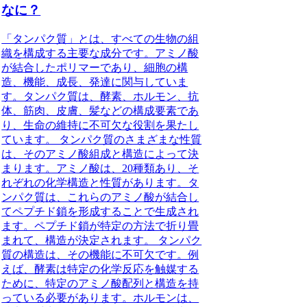
なに？
「タンパク質」とは、すべての生物の組
織を構成する主要な成分です。アミノ酸
が結合したポリマーであり、細胞の構
造、機能、成長、発達に関与していま
す。タンパク質は、酵素、ホルモン、抗
体、筋肉、皮膚、髪などの構成要素であ
り、生命の維持に不可欠な役割を果たし
ています。 タンパク質のさまざまな性質
は、そのアミノ酸組成と構造によって決
まります。アミノ酸は、20種類あり、そ
れぞれの化学構造と性質があります。タ
ンパク質は、これらのアミノ酸が結合し
てペプチド鎖を形成することで生成され
ます。ペプチド鎖が特定の方法で折り畳
まれて、構造が決定されます。 タンパク
質の構造は、その機能に不可欠です。例
えば、酵素は特定の化学反応を触媒する
ために、特定のアミノ酸配列と構造を持
っている必要があります。ホルモンは、