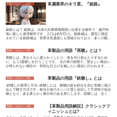
革属業界のキラ星。『姫路』
に浸して柔らかくします。次に、タンニンなどの薬品を使って、革の
革鞣し（なめし）に関すること
タンパク質と結合させて硬化させます。最後に、革を乾燥させて仕上
げます。 鞣し工程には、大きく分けて2つの方法があります。一つ
は、タンニンを使って鞣す「タンニン鞣し」です。タンニンは、植物
に含まれる成分で、革と結合すると革を硬化させて耐久性を持たせま
す。もう一つは、クロムを使って鞣す「クロム鞣し」です。クロム鞣
しは、タンニン鞣しよりも早く鞣すことができますが、革が硬くなり
姫路とは？ 姫路は、日本の兵庫県南西部に位置する都市で、瀬戸内
やすく、耐久性が落ちやすいという特徴があります。
海に面した港湾都市です。人口は約53万人。姫路城は、国宝に指定
されている姫路城は、世界文化遺産にも登録されており、多くの観光
客が訪れます。また、姫路は革製品の生産地としても知られており、
播州姫路という名前で親しまれています。 姫路が革製品の生産地と
革製品の用語『再鞣』とは？
なったのは、江戸時代初期に遡ります。当時、姫路藩主であった池田
革鞣し（なめし）に関すること
輝政が、家臣たちに革製品の生産を奨励したことがきっかけとされて
再鞣とは、革をさらに柔らかくしたり、色を付け加えたりするため
います。池田輝政は、姫路城の建設を計画しており、その資材として
に、もう1度鞣しを行うことです。 元の革の状態で、望ましい風合い
革製品を必要としていたのです。 姫路で生産される革製品は、その
が得られない場合や、特別な仕上げを施したい場合に行われます。再
品質の高さで知られており、全国各地に出荷されていました。特に、
鞣は、革の種類や元の状態、 desired finish に応じて、さまざまな方
姫路の革製品は、その強度と柔軟性が高いことから、軍隊の軍靴や馬
法で行われます。再鞣された革は、元の革よりも柔らかく、色鮮やか
具などに使用されていました。 明治維新後は、姫路の革製品産業は
革製品の用語『鉄鞣し』とは
になり、耐久性も向上します。また、再鞣により、革の風合いを損な
革鞣し（なめし）に関すること
さらに発展し、多くの革製品メーカーが設立されました。現在では、
うことなく、防水性や防汚性を高めることができます。
姫路は日本の革製品産業の中心地となっており、全国の革製品の約6
-鉄鞣しの原理と方法- 鉄鞣しとは、動物の皮を鉄分を含む溶液に漬け
割が姫路で生産されています。 姫路の革製品は、その品質の高さか
込んで鞣す方法です。鉄分が皮のタンパク質と反応して不溶性の化合
ら世界各国に輸出されており、海外でも高い評価を受けています。現
物となり、皮を柔らかく耐久性のある革にします。鉄鞣しは、古くか
在では、姫路の革製品は、服や靴、バッグ、財布などの様々な製品に
ら行われてきた伝統的な鞣し方法であり、現在でも世界各地で広く用
使用されており、人々の生活に欠かせないものとなっています。
いられています。 鉄鞣しの原理は、鉄分が皮のタンパク質と反応し
【革製品用語解説】クラシックフ
て不溶性の化合物となることです。この反応は、鉄分が皮のタンパク
革鞣し（なめし）に関すること
質に吸着し、タンパク質の構造を変化させることで起こります。タン
ィニッシュとは?
パク質の構造が変化すると、皮は硬くなり、耐久性のある革になりま