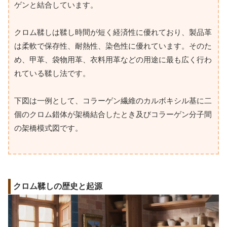
ゲンと結合しています。
クロム鞣しは鞣し時間が短く経済性に優れており、製品革
は柔軟で保存性、耐熱性、染色性に優れています。そのた
め、甲革、袋物用革、衣料用革などの用途に最も広く行わ
れている鞣し法です。
下図は一例として、コラーゲン繊維のカルボキシル基に二
個のクロム錯体が架橋結合したとき及びコラーゲン分子間
の架橋模式図です。
クロム鞣しの歴史と起源