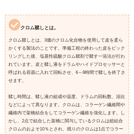
クロム鞣しとは。
クロム鞣しとは、3価のクロム化合物を使用して皮を柔ら
かくする製法のことです。準備工程の終わった皮をピック
リングした後、塩基性硫酸クロム鞣剤で鞣す一浴法が行わ
れています。皮と鞣し液をドラムやハイドプロセッサーと
呼ばれる容器に入れて回転させ、6～8時間で鞣しを終了さ
せます。
鞣し時間は、鞣し液の組成や温度、ドラムの回転数、浴比
などによって異なります。クロムは、コラーゲン繊維間や
繊維内で架橋結合をしてコラーゲン繊維を強化します。し
かし、2点で結合した架橋に関与しているクロムは総結合
クロムのおよそ10％とされ、残りのクロムは1点でコラー