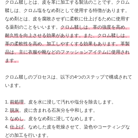
クロム鞣しとは、皮を革に加工する製法のことです。クロム
鞣しは、クロム塩をなめ剤として使用する特徴があります。
なめ剤とは、皮を腐敗させずに柔軟に仕上げるために使用す
る薬剤のことをいいます。
クロム鞣しは、革の強度を高め、
耐久性を向上させる効果があります。また、クロム鞣しは、
革の柔軟性を高め、加工しやすくする効果もあります。革製
品は、主に衣服や靴などのファッションアイテムに使用され
ます。
クロム鞣しのプロセスは、以下の4つのステップで構成されて
います。
1.
前処理
。皮を水に浸して汚れや塩分を除去します。
2.
脱灰
。皮に含まれる石灰分を中和します。
3.
なめし
。皮をなめ剤に浸してなめします。
4.
仕上げ
。なめした皮を乾燥させて、染色やコーティングな
どの加工を行います。