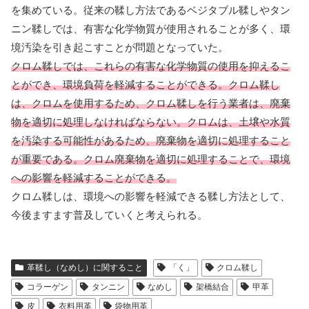
を集めている。従来の鞣し方法であるベジタブル鞣しやタン
ニン鞣しでは、有害な化学物質が使用されることが多く、環
境汚染を引き起こすことが問題となっていた。
クロム鞣しでは、これらの有害な化学物質の使用を抑えるこ
とができ、環境負荷を軽減することができる。クロム鞣し
は、クロムを使用するため、クロム鞣しを行う業者は、廃棄
物を適切に処理しなければならない。クロムは、土壌や水質
を汚染する可能性があるため、廃棄物を適切に処理すること
が重要である。クロム廃棄物を適切に処理することで、環境
への影響を軽減することができる。
クロム鞣しは、環境への影響を軽減できる鞣し方法として、
今後ますます普及していくと考えられる。
革鞣し（なめし）に関すること
「く」
クロム鞣し
コラーゲン
タンニン
なめし
架橋結合
甲革
皮
衣料用革
袋物用革