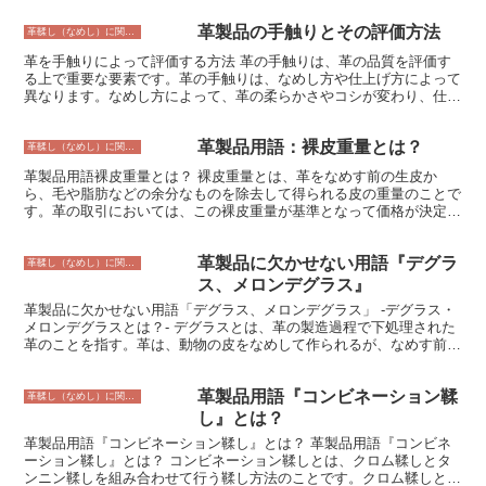
果もあります。ワットルの種類は、革の厚みや加工方法によって異な
革製品の手触りとその評価方法
ります。一般的に、革が厚いほど、ワットルの厚みも厚くなります。
革鞣し（なめし）に関すること
加工方法としては、ワットルを機械で薄く削る方法と、手作業で薄く
革を手触りによって評価する方法 革の手触りは、革の品質を評価す
削る方法があります。機械で薄く削る方法は、大量生産に向いていま
る上で重要な要素です。革の手触りは、なめし方や仕上げ方によって
すが、手作業で薄く削る方法は、より繊細な仕上げが可能です。
異なります。なめし方によって、革の柔らかさやコシが変わり、仕上
げ方によって、革の表面の質感や光沢が変わります。 革の手触りを
評価する際には、まず革の表面を触ってみてください。革の表面は、
革製品用語：裸皮重量とは？
滑らかであるべきです。シワや傷がある革は、品質が低い可能性があ
革鞣し（なめし）に関すること
ります。次に、革の柔らかさを確認してください。革は、適度な柔ら
革製品用語裸皮重量とは？ 裸皮重量とは、革をなめす前の生皮か
かさであるべきです。硬すぎる革は、耐久性が低く、柔らかすぎる革
ら、毛や脂肪などの余分なものを除去して得られる皮の重量のことで
は、型崩れしやすいです。 革の厚みも、革の手触りに影響を与えま
す。革の取引においては、この裸皮重量が基準となって価格が決定さ
す。革は、適度な厚みであるべきです。薄すぎる革は、耐久性が低
れます。また、革製品の製造においても、裸皮重量は重要な要素とな
く、厚すぎる革は、硬すぎます。 革の色も、革の手触りに影響を与
ります。例えば、革ジャンパーを作る場合、裸皮重量が重いほど、革
えます。色の濃い革は、色の薄い革よりも柔らかく感じます。これ
革製品に欠かせない用語『デグラ
ジャンパーの重量も重くなります。そのため、革ジャンパーの重量を
革鞣し（なめし）に関すること
は、色の濃い革は、なめしの際に多くの油脂が使用されているためで
軽くするためには、裸皮重量の軽い革を使用することが必要となりま
ス、メロンデグラス』
す。 最後に、革の匂いを嗅いでください。革は、良い匂いがするべ
す。
きです。悪臭がする革は、品質が低い可能性があります。
革製品に欠かせない用語「デグラス、メロンデグラス」 -デグラス・
メロンデグラスとは？- デグラスとは、革の製造過程で下処理された
革のことを指す。革は、動物の皮をなめして作られるが、なめす前に
皮に含まれる不純物や余分な油脂を取り除く必要がある。この作業を
「デグラス」と呼ぶ。 デグラスには、酸性デグラスとアルカリ性デ
革製品用語『コンビネーション鞣
グラスの2種類がある。酸性デグラスは、硫酸や塩酸などの酸を使っ
革鞣し（なめし）に関すること
て皮を処理する。アルカリ性デグラスは、水酸化ナトリウムや水酸化
し』とは？
カリウムなどのアルカリを使って皮を処理する。どちらの方法でも、
革製品用語『コンビネーション鞣し』とは？ 革製品用語『コンビネ
皮中の不純物や余分な油脂を取り除くことができる。 デグラスされ
ーション鞣し』とは？ コンビネーション鞣しとは、クロム鞣しとタ
た皮は、より柔らかくしなやかになる。また、なめしやすくなるとい
ンニン鞣しを組み合わせて行う鞣し方法のことです。クロム鞣しとタ
う特徴もある。デグラスされた皮は、靴やバッグ、財布などの革製品