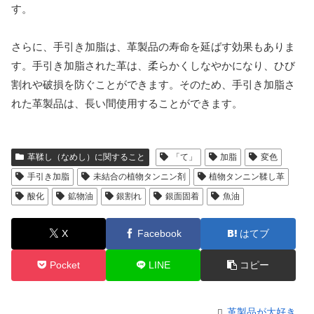
す。
さらに、手引き加脂は、革製品の寿命を延ばす効果もありま
す。手引き加脂された革は、柔らかくしなやかになり、ひび
割れや破損を防ぐことができます。そのため、手引き加脂さ
れた革製品は、長い間使用することができます。
革鞣し（なめし）に関すること
「て」
加脂
変色
手引き加脂
未結合の植物タンニン剤
植物タンニン鞣し革
酸化
鉱物油
銀割れ
銀面固着
魚油
X
Facebook
はてブ
Pocket
LINE
コピー
革製品が大好き