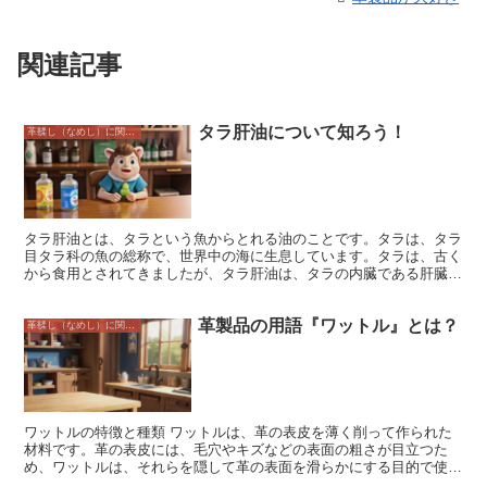
関連記事
タラ肝油について知ろう！
革鞣し（なめし）に関すること
タラ肝油とは、タラという魚からとれる油のことです。タラは、タラ
目タラ科の魚の総称で、世界中の海に生息しています。タラは、古く
から食用とされてきましたが、タラ肝油は、タラの内臓である肝臓か
らとれる油です。タラ肝油には、ビタミンA、ビタミンD、ビタミン
E、EPA、DHAなどの栄養素が豊富に含まれています。ビタミンA
革製品の用語『ワットル』とは？
は、視力維持や皮膚の健康を保つのに役立ちます。ビタミンDは、カ
革鞣し（なめし）に関すること
ルシウムの吸収を促進し、骨や歯を丈夫にします。ビタミンEは、脂
質の酸化を防ぎ、細胞を保護します。EPAとDHAは、不飽和脂肪酸
の一種で、血液をサラサラにし、心臓病や脳卒中などの生活習慣病を
予防する効果があります。
ワットルの特徴と種類 ワットルは、革の表皮を薄く削って作られた
材料です。革の表皮には、毛穴やキズなどの表面の粗さが目立つた
め、ワットルは、それらを隠して革の表面を滑らかにする目的で使用
されます。また、ワットルは革の強度を高め、耐久性を向上させる効