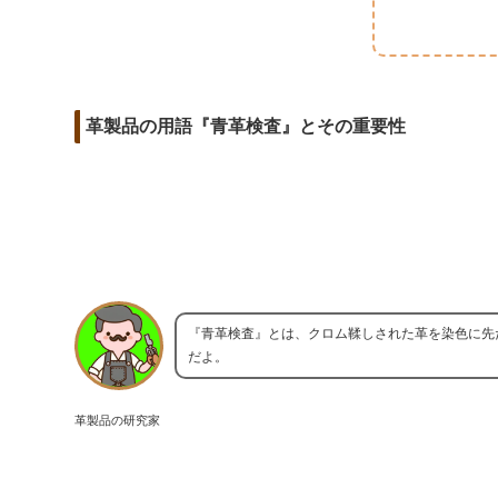
m
o
t
d
a
o
e
i
i
k
r
t
l
革製品の用語『青革検査』とその重要性
『青革検査』とは、クロム鞣しされた革を染色に先
だよ。
革製品の研究家