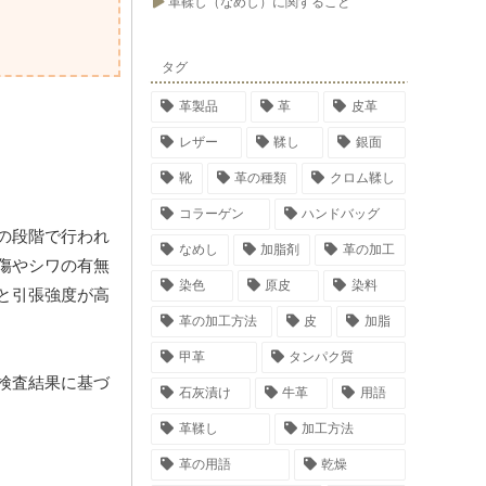
革鞣し（なめし）に関すること
タグ
革製品
革
皮革
レザー
鞣し
銀面
靴
革の種類
クロム鞣し
コラーゲン
ハンドバッグ
の段階で行われ
なめし
加脂剤
革の加工
傷やシワの有無
染色
原皮
染料
と引張強度が高
革の加工方法
皮
加脂
甲革
タンパク質
検査結果に基づ
石灰漬け
牛革
用語
革鞣し
加工方法
革の用語
乾燥