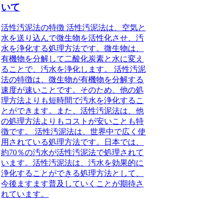
いて
活性汚泥法の特徴 活性汚泥法は、空気と
水を送り込んで微生物を活性化させ、汚
水を浄化する処理方法です。微生物は、
有機物を分解して二酸化炭素と水に変え
ることで、汚水を浄化します。 活性汚泥
法の特徴は、微生物が有機物を分解する
速度が速いことです。そのため、他の処
理方法よりも短時間で汚水を浄化するこ
とができます。また、活性汚泥法は、他
の処理方法よりもコストが安いことも特
徴です。 活性汚泥法は、世界中で広く使
用されている処理方法です。日本では、
約70％の汚水が活性汚泥法で処理されて
います。活性汚泥法は、汚水を効果的に
浄化することができる処理方法として、
今後ますます普及していくことが期待さ
れています。