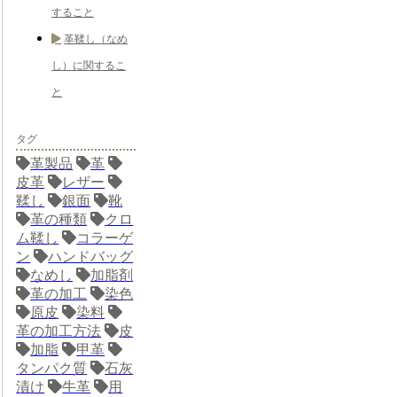
すること
革鞣し（なめ
し）に関するこ
と
タグ
革製品
革
皮革
レザー
鞣し
銀面
靴
革の種類
クロ
ム鞣し
コラーゲ
ン
ハンドバッグ
なめし
加脂剤
革の加工
染色
原皮
染料
革の加工方法
皮
加脂
甲革
タンパク質
石灰
漬け
牛革
用