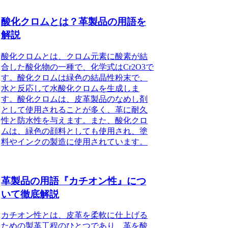
酸化クロムとは？革製品の用語を
解説
酸化クロムとは、クロム元素に酸素が結
合した酸化物の一種で、化学式はCr2O3で
す。酸化クロムは緑色の結晶性粉末で、
水と反応して水酸化クロムを生成しま
す。酸化クロムは、皮革製品のなめし剤
として使用されることが多く、革に耐久
性と防水性を与えます。また、酸化クロ
ムは、緑色の顔料としても使用され、塗
料やインクの製造に使用されています。
革製品の用語『カチオン性』につ
いて徹底解説
カチオン性とは、皮革を柔軟に仕上げる
ための製革工程のひとつであり、革を酸