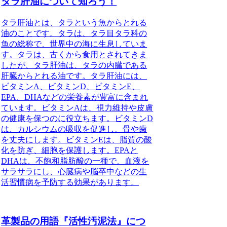
タラ肝油について知ろう！
タラ肝油とは、タラという魚からとれる
油のことです。タラは、タラ目タラ科の
魚の総称で、世界中の海に生息していま
す。タラは、古くから食用とされてきま
したが、タラ肝油は、タラの内臓である
肝臓からとれる油です。タラ肝油には、
ビタミンA、ビタミンD、ビタミンE、
EPA、DHAなどの栄養素が豊富に含まれ
ています。ビタミンAは、視力維持や皮膚
の健康を保つのに役立ちます。ビタミンD
は、カルシウムの吸収を促進し、骨や歯
を丈夫にします。ビタミンEは、脂質の酸
化を防ぎ、細胞を保護します。EPAと
DHAは、不飽和脂肪酸の一種で、血液を
サラサラにし、心臓病や脳卒中などの生
活習慣病を予防する効果があります。
革製品の用語『活性汚泥法』につ