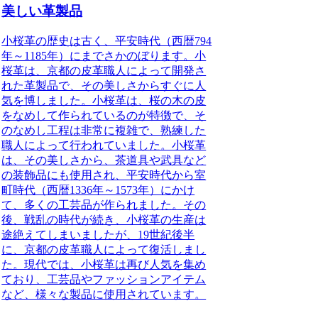
美しい革製品
小桜革の歴史は古く、平安時代（西暦794
年～1185年）にまでさかのぼります。小
桜革は、京都の皮革職人によって開発さ
れた革製品で、その美しさからすぐに人
気を博しました。小桜革は、桜の木の皮
をなめして作られているのが特徴で、そ
のなめし工程は非常に複雑で、熟練した
職人によって行われていました。小桜革
は、その美しさから、茶道具や武具など
の装飾品にも使用され、平安時代から室
町時代（西暦1336年～1573年）にかけ
て、多くの工芸品が作られました。その
後、戦乱の時代が続き、小桜革の生産は
途絶えてしまいましたが、19世紀後半
に、京都の皮革職人によって復活しまし
た。現代では、小桜革は再び人気を集め
ており、工芸品やファッションアイテム
など、様々な製品に使用されています。