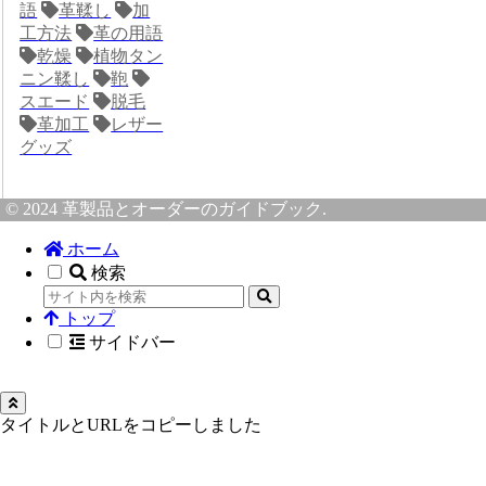
語
革鞣し
加
工方法
革の用語
乾燥
植物タン
ニン鞣し
鞄
スエード
脱毛
革加工
レザー
グッズ
© 2024 革製品とオーダーのガイドブック.
ホーム
検索
トップ
サイドバー
タイトルとURLをコピーしました