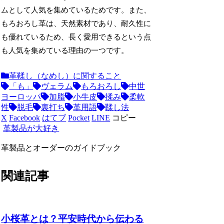
ムとして人気を集めているためです。また、
もろおろし革は、天然素材であり、耐久性に
も優れているため、長く愛用できるという点
も人気を集めている理由の一つです。
革鞣し（なめし）に関すること
「も」
ヴェラム
もろおろし
中世
ヨーロッパ
加脂
小牛皮
揉み
柔軟
性
脱毛
裏打ち
革用語
鞣し法
X
Facebook
はてブ
Pocket
LINE
コピー
革製品が大好き
革製品とオーダーのガイドブック
関連記事
小桜革とは？平安時代から伝わる