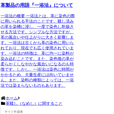
革製品の用語『一浴法』について
一浴法の概要 一浴法とは、革に染色の際
に用いられる手法のことです。鞣し済み
の革を染槽に浸し、一度で染色し乾燥さ
せる方法です。シンプルな方法ですが、
革の風合いや仕上がりに大きく影響しま
す。一浴法は古くから革の染色に用いら
れており、現在でも広く使用されていま
す。一浴法の特徴は、革に均一に染料が
染み込むことです。また、染色後の革が
柔らかくしなやかな風合いになるのも特
徴です。しかし、一浴法は染色に時間が
かかるため、大量生産には向いていませ
ん。また、染料の種類によっては、一浴
法では染まらないものもあります。
ホーム
革鞣し（なめし）に関すること
サイト作成者