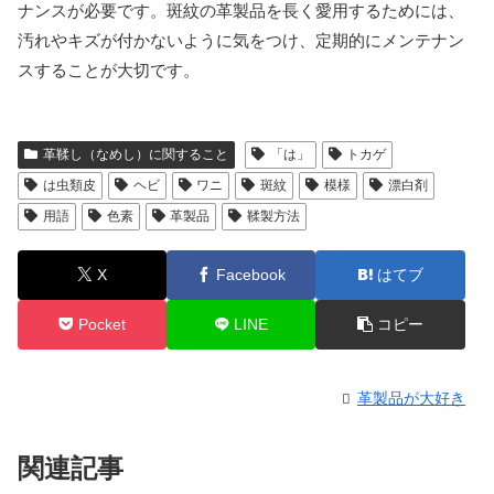
ナンスが必要です。斑紋の革製品を長く愛用するためには、
汚れやキズが付かないように気をつけ、定期的にメンテナン
スすることが大切です。
革鞣し（なめし）に関すること
「は」
トカゲ
は虫類皮
ヘビ
ワニ
斑紋
模様
漂白剤
用語
色素
革製品
鞣製方法
X
Facebook
はてブ
Pocket
LINE
コピー
革製品が大好き
関連記事