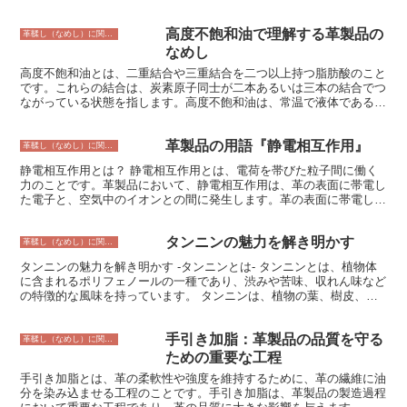
高度不飽和油で理解する革製品の
革鞣し（なめし）に関すること
なめし
高度不飽和油とは、二重結合や三重結合を二つ以上持つ脂肪酸のこと
です。これらの結合は、炭素原子同士が二本あるいは三本の結合でつ
ながっている状態を指します。高度不飽和油は、常温で液体であるこ
とが多いですが、室温で固体になる場合もあります。 高度不飽和油
は、魚、ナッツ、種子、植物油などに多く含まれています。例えば、
革製品の用語『静電相互作用』
アマニ油、クルミ油、亜麻仁油、大豆油、ひまわり油などが挙げられ
革鞣し（なめし）に関すること
ます。 高度不飽和油は、オメガ3脂肪酸やオメガ6脂肪酸などの必須
静電相互作用とは？ 静電相互作用とは、電荷を帯びた粒子間に働く
脂肪酸を多く含んでいます。必須脂肪酸とは、体内で生成できないた
力のことです。革製品において、静電相互作用は、革の表面に帯電し
め、食事から摂取する必要がある脂肪酸のことです。必須脂肪酸は、
た電子と、空気中のイオンとの間に発生します。革の表面に帯電した
細胞膜の構成や、血液の凝固、炎症反応などに関わっています。 高
電子は、空気中のイオンを引き寄せ、革の表面に電気を貯めることに
度不飽和油は、酸化しやすいという特徴があります。空気中の酸素と
なります。この電気が貯まると、革製品の表面に帯電した電子と、空
反応しやすいため、時間が経つにつれて品質が劣化してしまいます。
タンニンの魅力を解き明かす
気中のイオンとの間に静電気が発生します。静電気が発生すると、革
革鞣し（なめし）に関すること
そのため、高度不飽和油は、冷暗所に保存し、開封後は早めに使い切
製品の表面がパチパチと音を立てたり、ホコリやゴミが付着しやすく
るようにしましょう。
タンニンの魅力を解き明かす -タンニンとは- タンニンとは、植物体
なったりします。また、静電気が発生すると、革製品の表面が傷つき
に含まれるポリフェノールの一種であり、渋みや苦味、収れん味など
やすくなったり、革製品の寿命が短くなったりすることもあります。
の特徴的な風味を持っています。 タンニンは、植物の葉、樹皮、果
実などに広く分布しており、様々な植物において重要な役割を果たし
ています。例えば、タンニンは、植物を病気や害虫から守ったり、紫
手引き加脂：革製品の品質を守る
外線から保護したりする役割があります。また、タンニンは、植物の
革鞣し（なめし）に関すること
成長を調節したり、果実の熟成を促進したりする役割も担っていま
ための重要な工程
す。 タンニンは、その化学構造によって、加水分解性タンニンと縮
手引き加脂とは、革の柔軟性や強度を維持するために、革の繊維に油
合性タンニンに大別されます。加水分解性タンニンは、水に溶けやす
分を染み込ませる工程のことです。手引き加脂は、革製品の製造過程
く、簡単に分解されるタンニンです。一方、縮合性タンニンは、水に