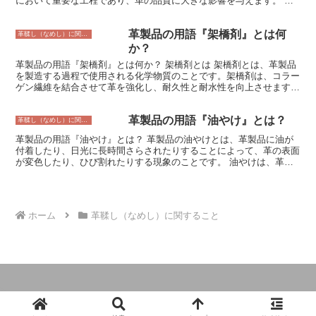
において重要な工程であり、革の品質に大きな影響を与えます。 手
溶けにくく、分解されにくいタンニンです。タンニンは、その性質に
引き加脂の方法は、革の種類や用途によって異なりますが、一般的に
よって、食品、医薬品、化粧品、染料など、様々な分野で利用されて
は、革を洗浄した後、油分を含んだ薬剤を革の表面に塗布し、その
います。
革製品の用語『架橋剤』とは何
後、革を乾燥させます。油分を含んだ薬剤には、動物性油脂、植物性
革鞣し（なめし）に関すること
油脂、鉱物油脂などがあります。 手引き加脂を行うことで、革は柔
か？
軟性と強度が向上し、耐久性が高まります。また、手引き加脂によっ
革製品の用語『架橋剤』とは何か？ 架橋剤とは 架橋剤とは、革製品
て、革は防水性や防汚性も向上します。 手引き加脂は、革製品の品
を製造する過程で使用される化学物質のことです。架橋剤は、コラー
質を守るために不可欠な工程です。手引き加脂を行うことで、革製品
ゲン繊維を結合させて革を強化し、耐久性と耐水性を向上させます。
は長期間にわたって使用することができ、革製品本来の美しさを楽し
架橋剤は、革をなめす過程で使用されます。なめしとは、動物の皮を
むことができます。
革に変えるプロセスです。なめしには、クロムなめし、タンニンなめ
革製品の用語『油やけ』とは？
し、アルミニウムなめしなど、さまざまな方法があります。架橋剤
革鞣し（なめし）に関すること
は、クロムなめしやタンニンなめしに使用されます。
革製品の用語『油やけ』とは？ 革製品の油やけとは、革製品に油が
付着したり、日光に長時間さらされたりすることによって、革の表面
が変色したり、ひび割れたりする現象のことです。 油やけは、革製
品の見た目を損ねるだけでなく、革の強度を低下させ、寿命を縮める
こともあります。 油やけの原因 油やけの原因は、主に以下の3つで
す。 ・油の付着革製品に油が付着すると、油が革の表面に浸透して
シミになったり、変色したりします。 ・直射日光の照射革製品を直
ホーム
革鞣し（なめし）に関すること
射日光に長時間さらすと、革の表面が日焼けして変色したり、ひび割
れたりします。 ・湿度の高い環境革製品を湿度の高い環境に長く置
くと、革が湿気を吸い込んで変色したり、カビが生えたりすることが
あります。
© 2024 革製品とオーダーのガイドブック.