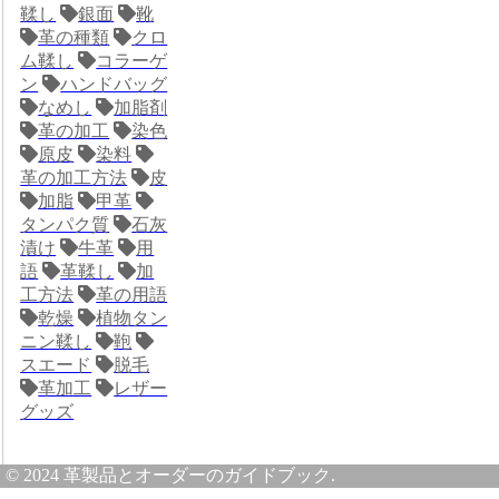
鞣し
銀面
靴
革の種類
クロ
ム鞣し
コラーゲ
ン
ハンドバッグ
なめし
加脂剤
革の加工
染色
原皮
染料
革の加工方法
皮
加脂
甲革
タンパク質
石灰
漬け
牛革
用
語
革鞣し
加
工方法
革の用語
乾燥
植物タン
ニン鞣し
鞄
スエード
脱毛
革加工
レザー
グッズ
© 2024 革製品とオーダーのガイドブック.