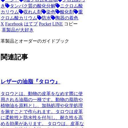
き
タンパク質の酸化分解
ニクロム酸
カリウム
収れん剤
染色
酸化剤
重
クロム酸カリウム
防水
陶器の着色
X
Facebook
はてブ
Pocket
LINE
コピー
革製品が大好き
革製品とオーダーのガイドブック
関連記事
レザーの油脂『タロウ』
タロウとは、動物の皮革をなめす際に使
用される油脂の一種です。動物の脂肪や
植物油を原料とし、加熱処理や化学処理
を施すことで作られます。タロウは皮革
に柔軟性と防水性を付与し、耐久性を高
める効果があります。 タロウは、皮革な