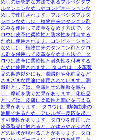
めしの伝統的な方法であるフルベジタブ
ルタンニンなめしやコンビネーションな
めしで使用されます。フルベジタブルタ
ンニンなめしは、植物由来のタンニン剤
のみを使用して皮革をなめす方法で、タ
ロウは皮革に柔軟性と防水性を付与する
ために使用されます。コンビネーション
なめしは、植物由来のタンニン剤とクロ
ム剤を併用して皮革をなめす方法で、タ
ロウは皮革に柔軟性と耐久性を付与する
ために使用されます。 タロウは、皮革製
品の製造以外にも、潤滑剤や化粧品など
さまざまな用途に使用されています。潤
滑剤としては、金属同士の摩擦を減ら
し、摩耗を防ぐ効果があります。化粧品
としては、皮膚に柔軟性と潤いを与える
効果があります。 タロウは、動物由来の
油脂であるため、アレルギー反応を起こ
す可能性があります。タロウを使用した
皮革製品に触れると、かゆみやかぶれな
どの症状が現れることがあります。タロ
ウアレルギーの人は、タロウを使用した