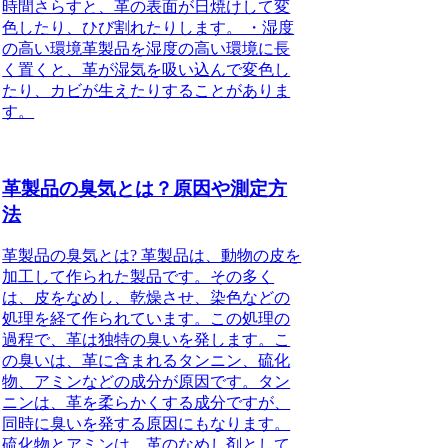
時間さらすと、革の表面が日焼けして変
色したり、ひび割れたりします。 ・湿度
の高い環境革製品を湿度の高い環境に長
く置くと、革が湿気を吸い込んで変色し
たり、カビが生えたりすることがありま
す。
革製品の臭気とは？原因や測定方
法
革製品の臭気とは? 革製品は、動物の皮を
加工して作られた製品です。その多く
は、皮をなめし、乾燥させ、染色などの
処理を経て作られています。この処理の
過程で、革は独特の臭いを発します。こ
の臭いは、革に含まれるタンニン、硫化
物、アミンなどの成分が原因です。タン
ニンは、革を柔らかくする成分ですが、
同時に臭いを発する原因にもなります。
硫化物とアミンは、革のなめし剤として