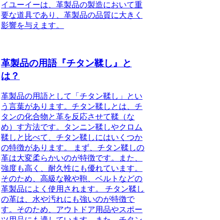
イユーイーは、革製品の製造において重
要な道具であり、革製品の品質に大きく
影響を与えます。
革製品の用語『チタン鞣し』と
は？
革製品の用語として「チタン鞣し」とい
う言葉があります。チタン鞣しとは、チ
タンの化合物と革を反応させて鞣（な
め）す方法です。タンニン鞣しやクロム
鞣しと比べて、チタン鞣しにはいくつか
の特徴があります。 まず、チタン鞣しの
革は大変柔らかいのが特徴です。また、
強度も高く、耐久性にも優れています。
そのため、高級な靴や鞄、ベルトなどの
革製品によく使用されます。 チタン鞣し
の革は、水や汚れにも強いのが特徴で
す。そのため、アウトドア用品やスポー
ツ用品にも適しています。また、チタン