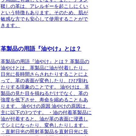
鞣しの革は、アレルギーを起こしにくい
という特徴もあります。そのため、肌が
敏感な方でも安心して使用することがで
きます。
革製品の用語『油やけ』とは？
革製品の用語『油やけ』とは？ 革製品の
油やけとは、革製品に油が付着したり、
日光に長時間さらされたりすることによ
って、革の表面が変色したり、ひび割れ
たりする現象のことです。 油やけは、革
製品の見た目を損ねるだけでなく、革の
強度を低下させ、寿命を縮めることもあ
ります。 油やけの原因 油やけの原因は、
主に以下の3つです。 ・油の付着革製品に
油が付着すると、油が革の表面に浸透し
てシミになったり、変色したりします。
・直射日光の照射革製品を直射日光に長