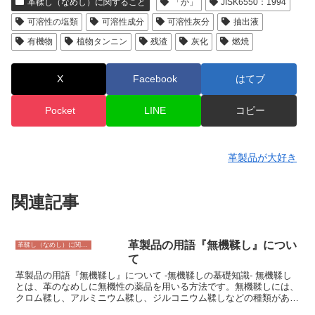
革鞣し（なめし）に関すること
「か」
JISK6550：1994
可溶性の塩類
可溶性成分
可溶性灰分
抽出液
有機物
植物タンニン
残渣
灰化
燃焼
X
Facebook
はてブ
Pocket
LINE
コピー
革製品が大好き
関連記事
革製品の用語『無機鞣し』につい
革鞣し（なめし）に関すること
て
革製品の用語『無機鞣し』について -無機鞣しの基礎知識- 無機鞣し
とは、革のなめしに無機性の薬品を用いる方法です。無機鞣しには、
クロム鞣し、アルミニウム鞣し、ジルコニウム鞣しなどの種類があり
ます。クロム鞣しは、最も一般的な無機鞣しの方法であり、耐久性と