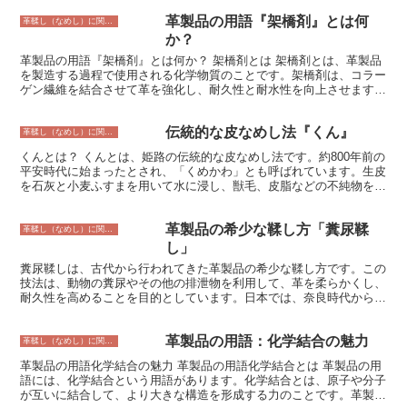
耐熱性に優れた革が得られます。アルミニウム鞣しは、クロム鞣しよ
革製品の用語『架橋剤』とは何
りも柔らかく、通気性に優れた革を製造することができます。ジルコ
革鞣し（なめし）に関すること
ニウム鞣しは、耐水性に優れた革を製造することができます。 無機
か？
鞣しは、植物タンニン鞣しや油鞣しなどの有機鞣しよりも、なめし時
革製品の用語『架橋剤』とは何か？ 架橋剤とは 架橋剤とは、革製品
間が短く、効率的です。また、無機鞣しでは、有機鞣しで使用される
を製造する過程で使用される化学物質のことです。架橋剤は、コラー
タンニンなどの植物性物質が使用されないため、革の風合いを損なう
ゲン繊維を結合させて革を強化し、耐久性と耐水性を向上させます。
ことがありません。そのため、無機鞣しの革は、耐久性と耐熱性に優
架橋剤は、革をなめす過程で使用されます。なめしとは、動物の皮を
れた革製品の製造に適しています。 無機鞣しの革は、耐久性と耐熱
革に変えるプロセスです。なめしには、クロムなめし、タンニンなめ
性に優れたため、靴、バッグ、家具などの革製品の製造に使用されて
伝統的な皮なめし法『くん』
し、アルミニウムなめしなど、さまざまな方法があります。架橋剤
革鞣し（なめし）に関すること
います。また、無機鞣しの革は、表面に銀面を残したままなめすこと
は、クロムなめしやタンニンなめしに使用されます。
ができるため、銀面を活かした革製品の製造にも適しています。
くんとは？ くんとは、姫路の伝統的な皮なめし法です。約800年前の
平安時代に始まったとされ、「くめかわ」とも呼ばれています。生皮
を石灰と小麦ふすまを用いて水に浸し、獣毛、皮脂などの不純物を除
去し、その後、タンニン液を用いて皮をなめします。タンニン液は樫
の木の粉、渋柿の渋などを用います。なめしを終えた皮は、火で乾燥
革製品の希少な鞣し方「糞尿鞣
させて、柔らかくして完成です。 姫路では、古くから革製品作りが
革鞣し（なめし）に関すること
盛んでした。姫路城の城主が、家臣に革製品を奨励したとも伝えられ
し」
ています。くんの皮は、丈夫で、風合いが良いことから、鎧や兜、弓
糞尿鞣しは、古代から行われてきた革製品の希少な鞣し方です。この
矢などの武具や、靴、財布、バッグなどの日用品に広く用いられてき
技法は、動物の糞尿やその他の排泄物を利用して、革を柔らかくし、
ました。 現在でも、姫路にはくんの技術を受け継ぐ職人たちがいま
耐久性を高めることを目的としています。日本では、奈良時代から鎌
す。県の伝統工芸品にも指定されており、国内外の注目を集めていま
倉時代にかけて、この技法が盛んに行われていました。また、糞尿鞣
す。
しは、ヨーロッパでも古くから行われており、イギリスでは、16世
革製品の用語：化学結合の魅力
紀にこの技法が確立されました。 粪尿鞣しの歴史は古く、少なくと
革鞣し（なめし）に関すること
も紀元前1000年には行われていました。粪尿鞣しは、糞尿に含まれ
革製品の用語化学結合の魅力 革製品の用語化学結合とは 革製品の用
るタンニンが、革の繊維を結合して強化する働きを利用したもので
語には、化学結合という用語があります。化学結合とは、原子や分子
す。タンニンは、植物や木材にも含まれていますが、糞尿には高濃度
が互いに結合して、より大きな構造を形成する力のことです。革製品
に含まれているため、糞尿鞣しは、手早く革をなめすことができま