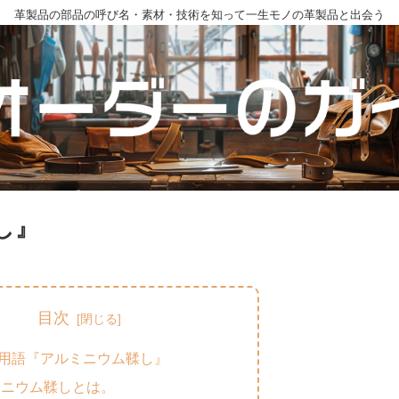
革製品の部品の呼び名・素材・技術を知って一生モノの革製品と出会う
し』
目次
用語『アルミニウム鞣し』
ミニウム鞣しとは。