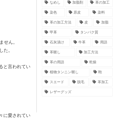
なめし
加脂剤
革の加工
染色
原皮
染料
革の加工方法
皮
加脂
甲革
タンパク質
ません。
石灰漬け
牛革
用語
した。
革鞣し
加工方法
革の用語
乾燥
ると言われてい
植物タンニン鞣し
鞄
スエード
脱毛
革加工
レザーグッズ
々に愛されてい