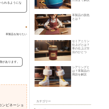
方法まで解説
いられるようにな
革製品の脱色
とは？
革製品を知りたい
セミアニリン
仕上げとは？
革の仕上げ方
法のひとつ
徴があります。
シアリングと
は？革製品の
用語を解説
カテゴリー
コンビネーショ