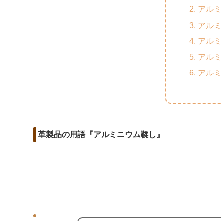
m
o
t
アル
d
a
o
e
アル
i
i
k
r
アル
t
l
アル
アル
革製品の用語『アルミニウム鞣し』