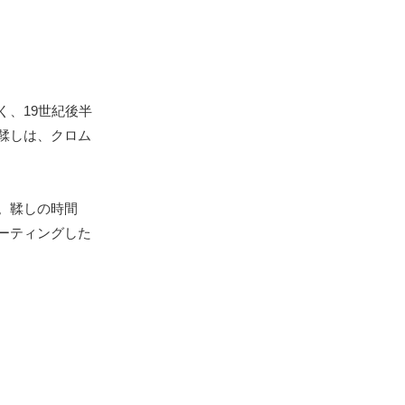
、19世紀後半
鞣しは、クロム
。鞣しの時間
ーティングした