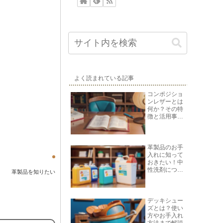
よく読まれている記事
コンポジショ
ンレザーとは
何か？その特
徴と活用事例
を紹介
革製品のお手
入れに知って
おきたい！中
性洗剤につい
革製品を知りたい
て
デッキシュー
ズとは？使い
方やお手入れ