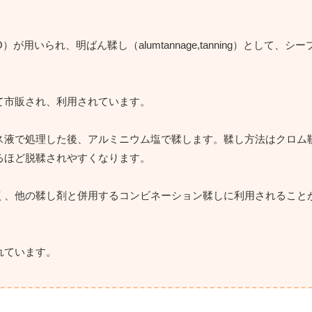
）が用いられ、明ばん鞣し（alumtannage,tanning）として、
て市販され、利用されています。
ス液で処理した後、アルミニウム塩で鞣します。鞣し方法はクロム
るほど脱鞣されやすくなります。
く、他の鞣し剤と併用するコンビネーション鞣しに利用されること
れています。