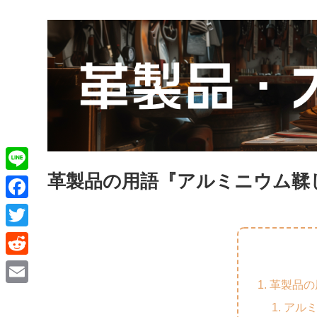
革製品の用語『アルミニウム鞣
L
i
F
n
a
T
e
c
w
R
e
i
革製品の
e
E
b
t
アル
d