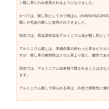
ン鞣し革にのみ使用されるようになりました。
かつては、鞣し剤としてカリ明ばん（KAl(SO4)212H2O
鞣しや毛皮の鞣しに使用されてきました。
現在では、高塩基性塩化アルミニウム塩が鞣し剤とし
アルミニウム鞣しは、準備作業の終わった革をピクル
すが、鞣し革の耐熱性はクロム革より低く、酸性であ
現在では、アルミニウム塩単独で鞣されることは少な
ます。
アルミニウム鞣しで得られる革は、白色で柔軟性に優