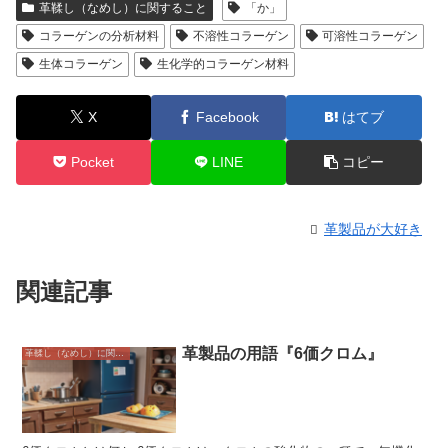
革鞣し（なめし）に関すること
「か」
コラーゲンの分析材料
不溶性コラーゲン
可溶性コラーゲン
生体コラーゲン
生化学的コラーゲン材料
X
Facebook
はてブ
Pocket
LINE
コピー
革製品が大好き
関連記事
革製品の用語『6価クロム』
革鞣し（なめし）に関すること