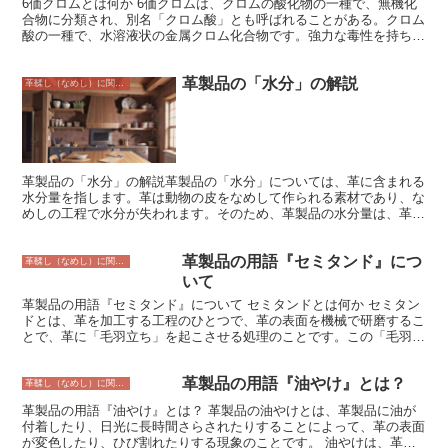
6価クロムとは何か 6価クロムは、クロムの酸化物の一種で、無機化
合物に分類され、別名「クロム酸」とも呼ばれることがある。クロム
酸の一種で、水溶液状の金属クロム化合物です。強力な毒性を持ち、
革製品の鞣しや、木材の防腐・防カビ剤、絵の具やインクの製造など
に使用されてきた。しかし、人体に有害であることがわかってきてお
革製品の「水分」の解説
り、近年では使用が制限されている。
革鞣し（なめし）に関すること
革製品の「水分」の解説革製品の「水分」については、革に含まれる
水分量を指します。革は動物の皮をなめして作られる素材であり、な
めしの工程で水分が失われます。そのため、革製品の水分量は、革の
なめし方や保存状態によって異なります。 水分測定法革を加熱乾燥
して測定革製品の水分量を測定するには、革を加熱乾燥して測定する
革製品の用語『セミタンド』につ
方法があります。この方法は、革を一定の温度に一定時間加熱し、加
革鞣し（なめし）に関すること
熱前後の重量を比較することで、革の水分量を算出します。加熱によ
いて
って革から水分が蒸発するため、加熱前後の重量の差が大きくなるほ
革製品の用語『セミタンド』について セミタンドとは何か セミタン
ど、革の水分量が多くなります。 この方法は、比較的簡単に革の水
ドとは、革を加工する工程のひとつで、革の表面を機械で研磨するこ
分量を測定することができるため、革製品の品質管理や保存状態の確
とで、革に「毛羽立ち」を起こさせる処理のことです。この「毛羽立
認など、様々な用途に使用されています。ただし、この方法では、加
ち」があることで触り心地が良くなったり、光沢感がでたりします。
熱による革の変質や損傷が生じる可能性があるため、注意が必要で
また、染料の染み込みを良くする効果もあるため、色鮮やかな製品に
す。
革製品の用語『油やけ』とは？
仕上げることができます。傷やシワも目立ちにくくなるため、耐久性
革鞣し（なめし）に関すること
も高くなります。セミタンドは、主に、牛革や豚革などの革製品に使
革製品の用語『油やけ』とは？ 革製品の油やけとは、革製品に油が
用されています。革製品の表面を加工することで、触り心地や風合い
付着したり、日光に長時間さらされたりすることによって、革の表面
を向上させることができます。
が変色したり、ひび割れたりする現象のことです。 油やけは、革製