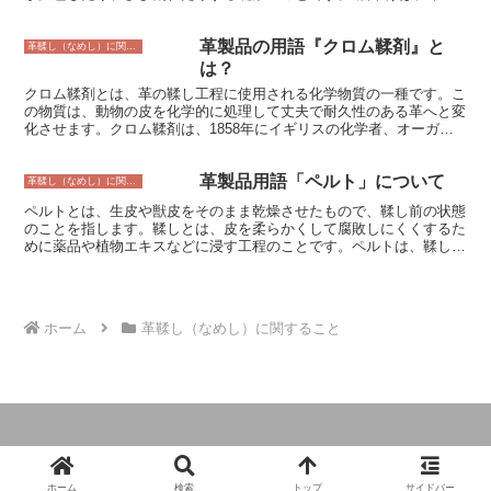
品の見た目を損ねるだけでなく、革の強度を低下させ、寿命を縮める
こともあります。 油やけの原因 油やけの原因は、主に以下の3つで
革製品の用語『クロム鞣剤』と
す。 ・油の付着革製品に油が付着すると、油が革の表面に浸透して
革鞣し（なめし）に関すること
シミになったり、変色したりします。 ・直射日光の照射革製品を直
は？
射日光に長時間さらすと、革の表面が日焼けして変色したり、ひび割
クロム鞣剤とは、革の鞣し工程に使用される化学物質の一種です。こ
れたりします。 ・湿度の高い環境革製品を湿度の高い環境に長く置
の物質は、動物の皮を化学的に処理して丈夫で耐久性のある革へと変
くと、革が湿気を吸い込んで変色したり、カビが生えたりすることが
化させます。クロム鞣剤は、1858年にイギリスの化学者、オーガス
あります。
タス・シュルツによって発明されました。それ以来、革製造産業で広
く使用されており、heuteでは最も一般的な鞣し方法のひとつです。
革製品用語「ペルト」について
クロム鞣剤には、いくつかの種類があります。最も一般的なのは、三
革鞣し（なめし）に関すること
価クロムと六価クロムの2種類です。三価クロムは、安全で環境にも
ペルトとは、生皮や獣皮をそのまま乾燥させたもので、鞣し前の状態
優しいとされています。しかし、六価クロムは人体や環境に有害で
のことを指します。鞣しとは、皮を柔らかくして腐敗しにくくするた
す。そのため、多くの国では、クロム鞣剤の使用が規制されていま
めに薬品や植物エキスなどに浸す工程のことです。ペルトは、鞣しの
す。
原料として使用されます。 ペルトは、動物の種類によって、質感や
厚みが異なります。最も多く使用されるのは、牛革ペルトで、靴やバ
ッグ、家具などの製造に使用されます。また、豚革ペルトは、衣料品
や財布などの製造に使用されます。羊革ペルトは、衣料品や毛皮のコ
ホーム
革鞣し（なめし）に関すること
ートなどの製造に使用されます。 ペルトは、そのまま使用すること
はできません。鞣しをして、柔らかくして腐敗しにくくする必要があ
ります。鞣しには、様々な方法があり、最も一般的なのは、クロム鞣
しとベジタブル鞣しの2つです。クロム鞣しは、クロム塩を使用して
鞣す方法で、短時間で鞣すことができ、強度と耐久性に優れていま
す。ベジタブル鞣しは、植物エキスを使用して鞣す方法で、時間がか
かりますが、風合いと耐久性に優れています。 ペルトは、様々な製
品の製造に使用される重要な素材です。鞣しによって、柔らかさと耐
© 2024 革製品とオーダーのガイドブック.
久性を高め、製品として使用できるようになります。
ホーム
検索
トップ
サイドバー