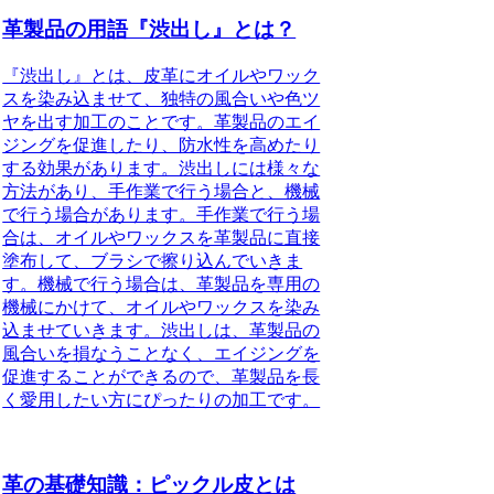
革製品の用語『渋出し』とは？
『渋出し』とは、皮革にオイルやワック
スを染み込ませて、独特の風合いや色ツ
ヤを出す加工のことです。革製品のエイ
ジングを促進したり、防水性を高めたり
する効果があります。渋出しには様々な
方法があり、手作業で行う場合と、機械
で行う場合があります。手作業で行う場
合は、オイルやワックスを革製品に直接
塗布して、ブラシで擦り込んでいきま
す。機械で行う場合は、革製品を専用の
機械にかけて、オイルやワックスを染み
込ませていきます。渋出しは、革製品の
風合いを損なうことなく、エイジングを
促進することができるので、革製品を長
く愛用したい方にぴったりの加工です。
革の基礎知識：ピックル皮とは