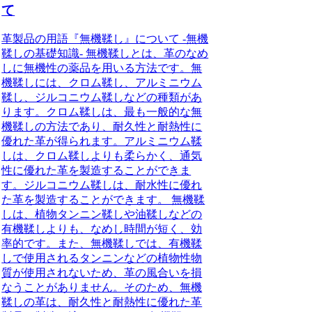
て
革製品の用語『無機鞣し』について -無機
鞣しの基礎知識- 無機鞣しとは、革のなめ
しに無機性の薬品を用いる方法です。無
機鞣しには、クロム鞣し、アルミニウム
鞣し、ジルコニウム鞣しなどの種類があ
ります。クロム鞣しは、最も一般的な無
機鞣しの方法であり、耐久性と耐熱性に
優れた革が得られます。アルミニウム鞣
しは、クロム鞣しよりも柔らかく、通気
性に優れた革を製造することができま
す。ジルコニウム鞣しは、耐水性に優れ
た革を製造することができます。 無機鞣
しは、植物タンニン鞣しや油鞣しなどの
有機鞣しよりも、なめし時間が短く、効
率的です。また、無機鞣しでは、有機鞣
しで使用されるタンニンなどの植物性物
質が使用されないため、革の風合いを損
なうことがありません。そのため、無機
鞣しの革は、耐久性と耐熱性に優れた革