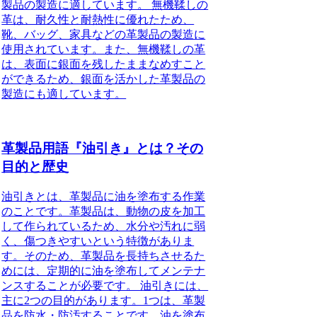
製品の製造に適しています。 無機鞣しの
革は、耐久性と耐熱性に優れたため、
靴、バッグ、家具などの革製品の製造に
使用されています。また、無機鞣しの革
は、表面に銀面を残したままなめすこと
ができるため、銀面を活かした革製品の
製造にも適しています。
革製品用語『油引き』とは？その
目的と歴史
油引きとは、革製品に油を塗布する作業
のことです。革製品は、動物の皮を加工
して作られているため、水分や汚れに弱
く、傷つきやすいという特徴がありま
す。そのため、革製品を長持ちさせるた
めには、定期的に油を塗布してメンテナ
ンスすることが必要です。 油引きには、
主に2つの目的があります。1つは、革製
品を防水・防汚することです。油を塗布