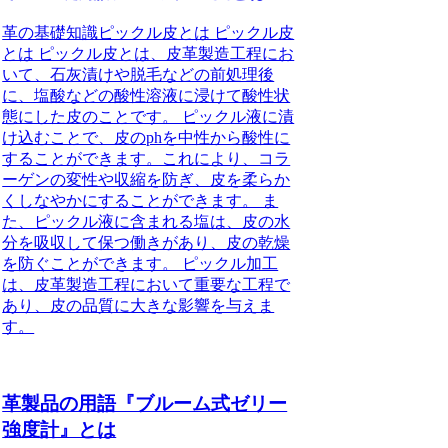
革の基礎知識ピックル皮とは ピックル皮
とは ピックル皮とは、皮革製造工程にお
いて、石灰漬けや脱毛などの前処理後
に、塩酸などの酸性溶液に浸けて酸性状
態にした皮のことです。 ピックル液に漬
け込むことで、皮のphを中性から酸性に
することができます。これにより、コラ
ーゲンの変性や収縮を防ぎ、皮を柔らか
くしなやかにすることができます。 ま
た、ピックル液に含まれる塩は、皮の水
分を吸収して保つ働きがあり、皮の乾燥
を防ぐことができます。 ピックル加工
は、皮革製造工程において重要な工程で
あり、皮の品質に大きな影響を与えま
す。
革製品の用語『ブルーム式ゼリー
強度計』とは