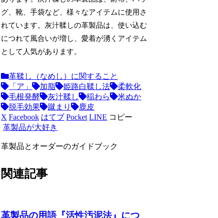
グ、靴、手袋など、様々なアイテムに使用さ
れています。灰汁鞣しの革製品は、使い込む
につれて風合いが増し、愛着が湧くアイテム
として人気があります。
革鞣し（なめし）に関すること
「ア」
加脂
姫路白鞣し法
柔軟化
毛根発酵
灰汁鞣し
稲わら
米ぬか
脱毛効果
蹴まり
鹿皮
X
Facebook
はてブ
Pocket
LINE
コピー
革製品が大好き
革製品とオーダーのガイドブック
関連記事
革製品の用語『活性汚泥法』につ