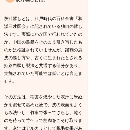
灰汁鞣しとは、江戸時代の百科全書『和
漢三才図会』に記されている独自の鞣し
法です。実際にわが国で行われていたの
か、中国の書籍をそのまま引き写したも
のかは検証されていませんが、蹴鞠の鹿
皮の鞣し方や、古くに生まれたとされる
姫路白鞣し製法と共通する部分があり、
実施されていた可能性は低いとは言えま
せん。
その方法は、稲藁を燃やした灰汁に米ぬ
かを混ぜて温めた液で、皮の表面をよく
もみ洗いし、竹串で張ってさらし、乾く
のを待って竹ヘラで筋肉をこそげ取りま
す。灰汁はアルカリとして脱毛効果があ