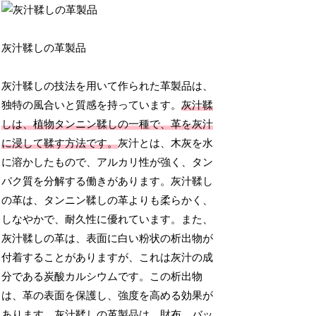
灰汁鞣しの革製品
灰汁鞣しの技法を用いて作られた革製品は、
独特の風合いと質感を持っています。
灰汁鞣
しは、植物タンニン鞣しの一種で、革を灰汁
に浸して鞣す方法です。
灰汁とは、木灰を水
に溶かしたもので、アルカリ性が強く、タン
パク質を分解する働きがあります。灰汁鞣し
の革は、タンニン鞣しの革よりも柔らかく、
しなやかで、耐久性に優れています。また、
灰汁鞣しの革は、表面に白い粉状の析出物が
付着することがありますが、これは灰汁の成
分である炭酸カルシウムです。この析出物
は、革の表面を保護し、強度を高める効果が
あります。灰汁鞣しの革製品は、財布、バッ