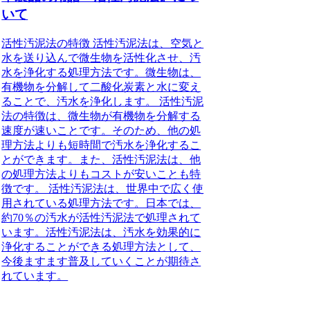
いて
活性汚泥法の特徴 活性汚泥法は、空気と
水を送り込んで微生物を活性化させ、汚
水を浄化する処理方法です。微生物は、
有機物を分解して二酸化炭素と水に変え
ることで、汚水を浄化します。 活性汚泥
法の特徴は、微生物が有機物を分解する
速度が速いことです。そのため、他の処
理方法よりも短時間で汚水を浄化するこ
とができます。また、活性汚泥法は、他
の処理方法よりもコストが安いことも特
徴です。 活性汚泥法は、世界中で広く使
用されている処理方法です。日本では、
約70％の汚水が活性汚泥法で処理されて
います。活性汚泥法は、汚水を効果的に
浄化することができる処理方法として、
今後ますます普及していくことが期待さ
れています。