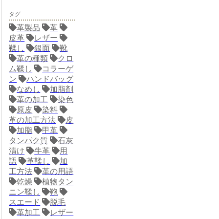
タグ
革製品
革
皮革
レザー
鞣し
銀面
靴
革の種類
クロ
ム鞣し
コラーゲ
ン
ハンドバッグ
なめし
加脂剤
革の加工
染色
原皮
染料
革の加工方法
皮
加脂
甲革
タンパク質
石灰
漬け
牛革
用
語
革鞣し
加
工方法
革の用語
乾燥
植物タン
ニン鞣し
鞄
スエード
脱毛
革加工
レザー