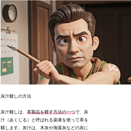
灰汁鞣しの方法
灰汁鞣しは、
革製品を鞣す方法の一つ
で、灰
汁（あくじる）と呼ばれる薬液を使って革を
鞣します。灰汁は、木灰や海藻灰などの灰に