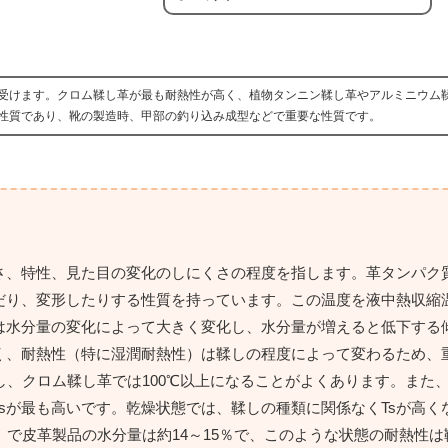
受けます。クロム鞣し革が最も耐熱性が高く、植物タンニン鞣し革やアルミニウム
性質であり、靴の製造時、甲部の釣り込み成型などで重要な性質です。
さ、特性、見た目の変化のしにくさの程度を指します。革タンパク
り、変形したりする性質を持っています。この温度を液中熱収縮温
は水分量の変化によって大きく変化し、水分量が増えると低下する
く、耐熱性（特に湿潤耐熱性）は鞣しの程度によって変わるため、
対し、クロム鞣し革では100℃以上になることがよくあります。また
Tsが最も高いです。乾燥状態では、鞣しの種類に関係なくTsが高く
）で皮革製品の水分量は約14～15％で、このような状態の耐熱性