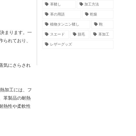
革鞣し
加工方法
革の用語
乾燥
植物タンニン鞣し
鞄
決まります。一
スエード
脱毛
革加工
作られており、
レザーグッズ
蒸気にさらされ
熱加工には、フ
、革製品の耐熱
耐熱性や柔軟性