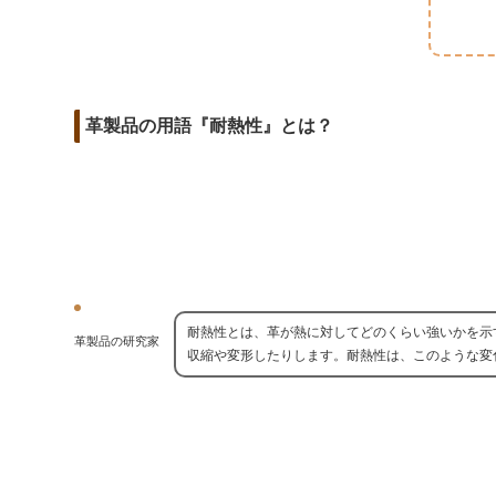
m
o
t
d
a
o
e
i
i
k
r
t
l
革製品の用語『耐熱性』とは？
耐熱性とは、革が熱に対してどのくらい強いかを示
革製品の研究家
収縮や変形したりします。耐熱性は、このような変