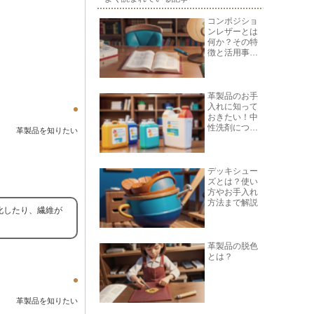
コンポジショ
ンレザーとは
何か？その特
徴と活用事例
を紹介
革製品のお手
入れに知って
おきたい！中
性洗剤につい
革製品を知りたい
て
デッキシュー
ズとは？使い
方やお手入れ
方法まで解説
化したり、繊維が
革製品の脱色
とは？
革製品を知りたい