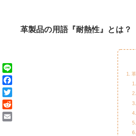
革製品の用語『耐熱性』とは？
L
i
F
n
a
T
e
c
w
R
e
i
e
E
b
t
d