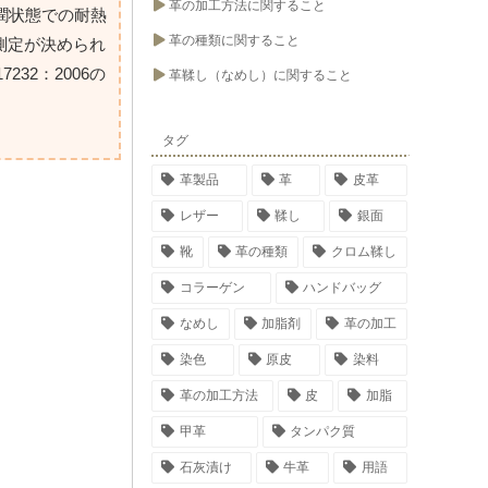
革の加工方法に関すること
潤状態での耐熱
革の種類に関すること
の測定が決められ
32：2006の
革鞣し（なめし）に関すること
タグ
革製品
革
皮革
レザー
鞣し
銀面
靴
革の種類
クロム鞣し
コラーゲン
ハンドバッグ
なめし
加脂剤
革の加工
染色
原皮
染料
革の加工方法
皮
加脂
甲革
タンパク質
石灰漬け
牛革
用語