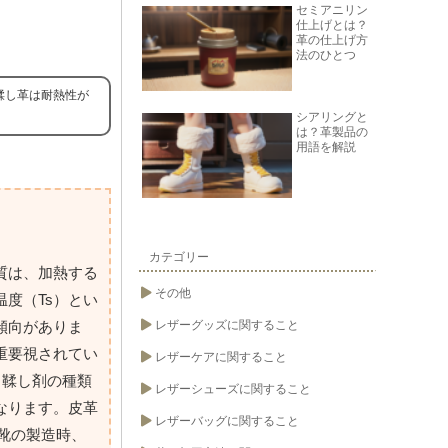
セミアニリン
仕上げとは？
革の仕上げ方
法のひとつ
鞣し革は耐熱性が
シアリングと
は？革製品の
用語を解説
カテゴリー
質は、加熱する
その他
度（Ts）とい
傾向がありま
レザーグッズに関すること
重要視されてい
レザーケアに関すること
、鞣し剤の種類
レザーシューズに関すること
なります。皮革
レザーバッグに関すること
は靴の製造時、