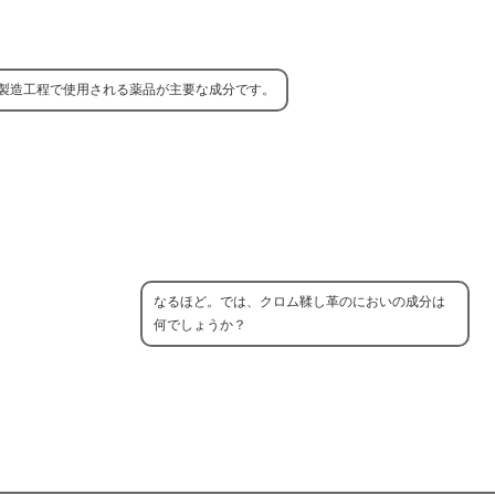
製造工程で使用される薬品が主要な成分です。
なるほど。では、クロム鞣し革のにおいの成分は
何でしょうか？