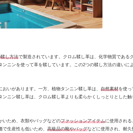
の鞣し方法
で製造されています。クロム鞣し革は、化学物質である
タンニンを使って革を鞣しています。この2つの鞣し方法の違いに
においがあります。一方、植物タンニン鞣し革は、
自然素材
を使っ
タンニン鞣し革は、クロム鞣し革よりも柔らかくしっとりとした触
かいため、衣類やバッグなどの
ファッションアイテム
に使用される
価で生産性も低いため、
高級品の靴やバッグ
などに使用され、耐久