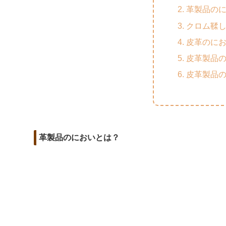
m
o
t
革製品の
d
a
o
e
クロム鞣
i
i
k
r
皮革のに
t
l
皮革製品
皮革製品
革製品のにおいとは？