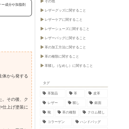
その他
ナー成分や加脂剤
レザーグッズに関すること
レザーケアに関すること
レザーシューズに関すること
レザーバッグに関すること
革の加工方法に関すること
革の種類に関すること
革鞣し（なめし）に関すること
生体から発する
タグ
革製品
革
皮革
た。その後、ク
レザー
鞣し
銀面
や仕上げ塗装に
靴
革の種類
クロム鞣し
コラーゲン
ハンドバッグ