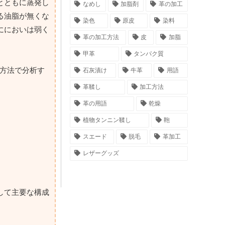
とともに蒸発し
なめし
加脂剤
革の加工
る油脂が無くな
染色
原皮
染料
ににおいは弱く
革の加工方法
皮
加脂
甲革
タンパク質
の方法で分析す
石灰漬け
牛革
用語
革鞣し
加工方法
革の用語
乾燥
植物タンニン鞣し
鞄
スエード
脱毛
革加工
レザーグッズ
して主要な構成