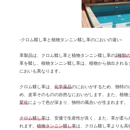
-クロム鞣し革と植物タンニン鞣し革のにおいの違い-
革製品は、クロム鞣し革と植物タンニン鞣し革の
2種類
革を鞣し、植物タンニン鞣し革は、植物から抽出される
においも異なります。
クロム鞣し革は、
化学薬品
のにおいがするため、独特の
め、皮革そのものの自然なにおいがします。また、植物
変化
によって色が深まり、独特の風合いが生まれます。
クロム鞣し革
は、安価で生産性が良く、また、革が柔ら
れます。
植物タンニン鞣し革
は、クロム鞣し革よりも高