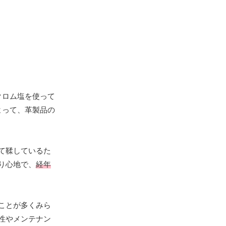
クロム塩を使って
よって、革製品の
て鞣しているた
り心地で、
経年
ことが多くみら
性やメンテナン