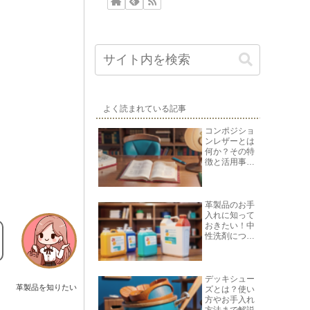
よく読まれている記事
コンポジショ
ンレザーとは
何か？その特
徴と活用事例
を紹介
革製品のお手
入れに知って
おきたい！中
性洗剤につい
て
デッキシュー
革製品を知りたい
ズとは？使い
方やお手入れ