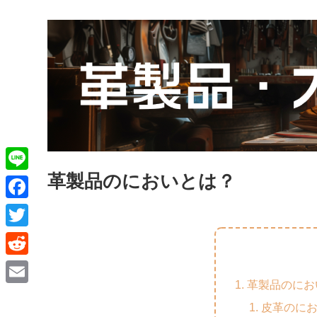
革製品のにおいとは？
L
i
F
n
a
T
e
c
w
R
e
i
革製品のにお
e
E
b
t
皮革のに
d