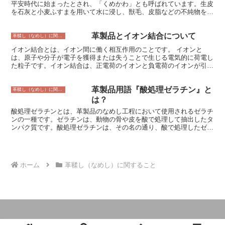
平安時代に始まったとされ、「くめかわ」とも呼ばれています。生皮
がダメージを受けやすくなります。そのため、革製品を高温下で使用
を石灰と小麦ふすまを用いて水に浸し、獣毛、皮脂などの不純物を除
するときは、注意が必要です。 革製品の耐熱性を高めるためには、
去し、その後、タンニン液を用いて皮をなめします。タンニン液は樫
耐熱性に優れた革を使用したり、革製品に耐熱加工を施したりするこ
の木の粉、渋柿の渋などを用います。なめしを終えた皮は、火で乾燥
とが有効です。 耐熱加工には、フッ素樹脂加工やシリコーン加工な
革製品とイオン結合について
させて、柔らかくして完成です。 姫路では、古くから革製品作りが
革鞣し（なめし）に関すること
どがあります。フッ素樹脂加工は、革の表面にフッ素樹脂をコーティ
盛んでした。姫路城の城主が、家臣に革製品を奨励したとも伝えられ
ングする加工方法で、革製品の耐熱性や撥水性を高めることができま
イオン結合とは、イオン間に働く相互作用のことです。 イオンと
ています。くんの皮は、丈夫で、風合いが良いことから、鎧や兜、弓
す。シリコーン加工は、革の表面にシリコーンをコーティングする加
は、原子や分子が電子を獲得または失うことで生じる電気的に荷電し
矢などの武具や、靴、財布、バッグなどの日用品に広く用いられてき
工方法で、革製品の耐熱性や柔軟性を高めることができます。
た粒子です。イオン結合は、正電荷のイオンと負電荷のイオンが引き
ました。 現在でも、姫路にはくんの技術を受け継ぐ職人たちがいま
合っている状態です。 イオン結合は、金属と非金属の間に生じる結
す。県の伝統工芸品にも指定されており、国内外の注目を集めていま
合です。金属は、原子核の周りを電子が自由に動き回っているため、
す。
革製品用語『酸処理ゼラチン』と
電子を失いやすい性質があります。一方、非金属は、原子核の周りを
革鞣し（なめし）に関すること
電子が強く引き付けているため、電子を受け取りやすい性質がありま
は？
す。 金属と非金属が接触すると、金属から電子が非金属に移動しま
酸処理ゼラチンとは、革製品のなめし工程において使用されるゼラチ
す。その結果、金属は正電荷のイオン、非金属は負電荷のイオンにな
ンの一種です。ゼラチンは、動物の骨や皮を酸で処理して抽出したタ
ります。正電荷のイオンと負電荷のイオンは引き合っているため、イ
ンパク質です。酸処理ゼラチンは、その名の通り、酸で処理したゼラ
オン結合が成立します。 イオン結合は、金属と非金属の間に強い結
チンであり、コラーゲンを原料として硫酸塩酸を加えて加熱・抽出・
合を形成します。そのため、イオン化合物は、一般的に高い融点と沸
精製することで作られます。 酸処理ゼラチンは、革のなめし工程に
点を持っています。
おいて、革に柔軟性と滑らかさを与えるために使用されます。また、
酸処理ゼラチンは、革の保水性を高め、カビや細菌の繁殖を防ぐ効果
ホーム
革鞣し（なめし）に関すること
もあります。 酸処理ゼラチンは、製革業界において広く使用されて
おり、革製品の品質向上に重要な役割を果たしています。また、酸処
理ゼラチンは、食品業界や化粧品業界でも使用されています。