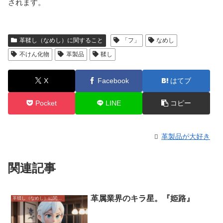
されます。
革鞣し（なめし）に関すること
「フ」
なめし
不けん化物
革製品
鞣し
X
Facebook
はてブ
Pocket
LINE
コピー
革製品が大好き
関連記事
革属業界のキラ星。『姫路』
革鞣し（なめし）に関すること