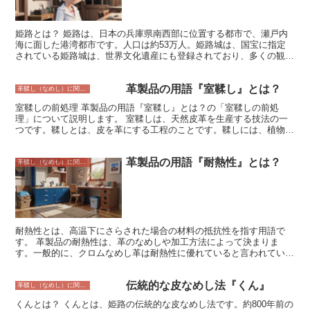
姫路とは？ 姫路は、日本の兵庫県南西部に位置する都市で、瀬戸内
海に面した港湾都市です。人口は約53万人。姫路城は、国宝に指定
されている姫路城は、世界文化遺産にも登録されており、多くの観光
客が訪れます。また、姫路は革製品の生産地としても知られており、
播州姫路という名前で親しまれています。 姫路が革製品の生産地と
革製品の用語『室鞣し』とは？
なったのは、江戸時代初期に遡ります。当時、姫路藩主であった池田
革鞣し（なめし）に関すること
輝政が、家臣たちに革製品の生産を奨励したことがきっかけとされて
室鞣しの前処理 革製品の用語『室鞣し』とは？の「室鞣しの前処
います。池田輝政は、姫路城の建設を計画しており、その資材として
理」について説明します。 室鞣しは、天然皮革を生産する技法の一
革製品を必要としていたのです。 姫路で生産される革製品は、その
つです。鞣しとは、皮を革にする工程のことです。鞣しには、植物性
品質の高さで知られており、全国各地に出荷されていました。特に、
の原料を用いる植物鞣し、動物性の原料を用いる動物鞣し、金属や化
姫路の革製品は、その強度と柔軟性が高いことから、軍隊の軍靴や馬
学薬品を用いる合成鞣しなど、さまざまな方法があります。室鞣し
具などに使用されていました。 明治維新後は、姫路の革製品産業は
革製品の用語『耐熱性』とは？
は、動物鞣しの一種です。室鞣しでは、皮を塩漬けにした後に、石灰
革鞣し（なめし）に関すること
さらに発展し、多くの革製品メーカーが設立されました。現在では、
液に浸けて灰汁抜きをします。その後、皮を乾燥させます。乾燥させ
姫路は日本の革製品産業の中心地となっており、全国の革製品の約6
た皮を、水に浸して柔らかくします。柔らかくした皮を、なめし剤に
割が姫路で生産されています。 姫路の革製品は、その品質の高さか
浸けて鞣します。なめし剤には、クロム塩やアルミニウム塩などが用
ら世界各国に輸出されており、海外でも高い評価を受けています。現
いられます。鞣した皮を、もう一度乾燥させます。乾燥させた皮を、
在では、姫路の革製品は、服や靴、バッグ、財布などの様々な製品に
仕上げ加工をして完成です。 室鞣しの前処理は、皮を鞣すための準
使用されており、人々の生活に欠かせないものとなっています。
備段階です。前処理では、皮に含まれる不純物を取り除き、鞣し剤が
耐熱性とは、高温下にさらされた場合の材料の抵抗性を指す用語で
浸透しやすい状態にします。前処理の工程としては、皮を塩漬けにす
す。 革製品の耐熱性は、革のなめしや加工方法によって決まりま
る、石灰液に浸けて灰汁抜きをする、皮を乾燥させる、などが含まれ
す。一般的に、クロムなめし革は耐熱性に優れていると言われていま
ます。前処理を丁寧に行うことで、仕上がりの良い革製品を作ること
す。クロムなめし革は、クロム塩を使って革をなめす製法で作られて
ができます。
おり、熱に強い性質を持っています。また、革の厚さも耐熱性に影響
伝統的な皮なめし法『くん』
します。厚い革は、薄い革よりも耐熱性に優れています。 革製品を
革鞣し（なめし）に関すること
高温下で使用すると、革が変色したり、硬くなったり、ひび割れたり
くんとは？ くんとは、姫路の伝統的な皮なめし法です。約800年前の
する可能性があります。特に、直火や高温の蒸気にさらされると、革