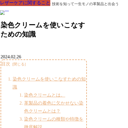
レザーケアに関すること
レザーケアに関すること
レザーケアに関すること
レザーケアに関すること
レザーケアに関すること
レザーケアに関すること
レザーケアに関すること
革製品の部品の呼び名・素材・技術を知って一生モノの革製品と出会う
染色クリームを使いこなす
ための知識
2024.02.26
目次
染色クリームを使いこなすための知
識
染色クリームとは。
革製品の着色に欠かせない染
色クリームとは？
染色クリームの種類や特徴を
徹底解説