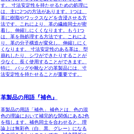
す。 寸法安定性を持たせるための処理に
は、主に2つの方法があります。1つは、
革に樹脂やワックスなどを含浸させる方
法です。これにより、革の繊維同士が密
着し、伸縮しにくくなります。もう1つ
は、革を熱処理する方法です。これによ
り、革の分子構造が変化し、伸縮しにく
くなります。 寸法安定性のある革は、型
崩れしたり、シワができたりすることが
少なく、長く使用することができます。
特に、バッグや靴などの革製品には、寸
法安定性を持たせることが重要です。
革製品の用語『補色』
革製品の用語「補色」 補色とは、色の混
色の理論において補完的な関係にある2色
を指します。補色同士を合わせると、理
論上は無彩色（白、黒、グレー）になる