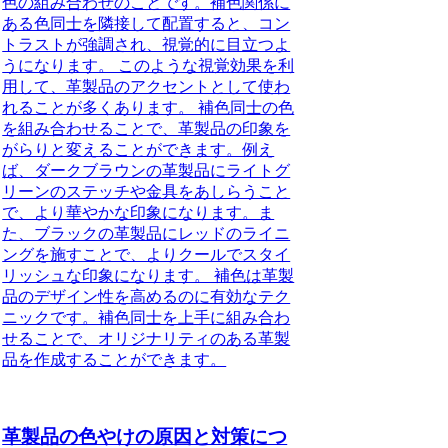
色の組み合わせのことです。補色関係に
ある色同士を隣接して配置すると、コン
トラストが強調され、視覚的に目立つよ
うになります。 このような視覚効果を利
用して、革製品のアクセントとして使わ
れることが多くあります。 補色同士の色
を組み合わせることで、革製品の印象を
がらりと変えることができます。例え
ば、ダークブラウンの革製品にライトグ
リーンのステッチや金具をあしらうこと
で、より華やかな印象になります。ま
た、ブラックの革製品にレッドのライニ
ングを施すことで、よりクールでスタイ
リッシュな印象になります。 補色は革製
品のデザイン性を高めるのに有効なテク
ニックです。補色同士を上手に組み合わ
せることで、オリジナリティのある革製
品を作成することができます。
革製品の色やけの原因と対策につ