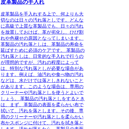
皮革製品の手入れ
皮革製品を手入れする上で、何よりも大
切なのは日々の汚れ落としです。どんな
に高級で上質な革製品でも、日々の汚れ
を放置しておけば、革が劣化し、ひび割
れや色褪せの原因となってしまいます。
革製品の汚れ落としは、革製品の寿命を
延ばすために必須のケアです。 革製品の
汚れ落としは、日常的な手入れで行うの
が理想的ですが、汚れの程度によって
は、特別な汚れ落としが必要な場合があ
ります。例えば、油汚れや食べ物の汚れ
などは、水だけでは落としきれないこと
があります。このような場合は、専用の
クリーナーや汚れ落としを使うとよいで
しょう。 革製品の汚れ落としをするとき
は、まず、革製品の表面を柔らかい布で
拭いて、汚れを落とします。その後、専
用のクリーナーや汚れ落としを柔らかい
布かスポンジに付けて、汚れを拭き落と
します。汚れが落ちたら、革製品の表面