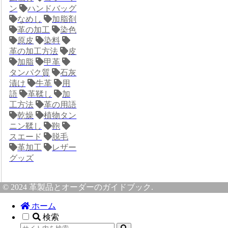
ン
ハンドバッグ
なめし
加脂剤
革の加工
染色
原皮
染料
革の加工方法
皮
加脂
甲革
タンパク質
石灰
漬け
牛革
用
語
革鞣し
加
工方法
革の用語
乾燥
植物タン
ニン鞣し
鞄
スエード
脱毛
革加工
レザー
グッズ
© 2024 革製品とオーダーのガイドブック.
ホーム
検索