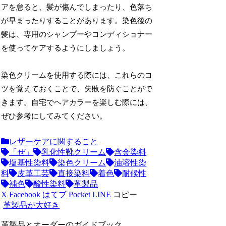
アを怠ると、髪が傷んでしまったり、色落ち
が早まったりすることがあります。染色後の
髪は、専用のシャンプーやコンディショナー
を使ってケアするようにしましょう。
染色クリームを使用する際には、これらのコ
ツを覚えておくことで、失敗を防ぐことがで
きます。自宅でヘアカラーを楽しむ際には、
ぜひ参考にしてみてください。
レザーケアに関すること
「ぜ」
乳化性靴クリーム
含金染料
塩基性染料
染色クリーム
油溶性染
料
皮革工芸
直接染料
着色
耐候性
補色
酸性染料
革製品
X
Facebook
はてブ
Pocket
LINE
コピー
革製品が大好き
革製品とオーダーのガイドブック