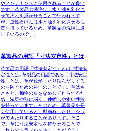
やメンテナンスに使用されることが多い
です。革製品の洗浄は、水と油を乳化さ
せて汚れを浮かせることで行われます
が、逆性石けんは水と油を乳化させる性
質を持っているため、革製品の洗浄に適
しているのです。
革製品の用語『寸法安定性』とは
革製品の用語『寸法安定性』とは -寸法安
定性とは- 革製品の用語である「寸法安定
性」とは、革が変形したり縮んだりする
のを防ぐための処理のことです。革はも
ともと、動物の皮をなめして作られるた
め、湿気や熱に弱く、伸縮しやすい性質
を持っています。そのため、革製品を長
く使用していると、型崩れしたり、シワ
ができたりすることがあります。そこ
で、革に寸法安定性を持たせることで、
これらのトラブルを防ぐことができま