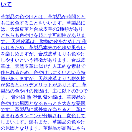
いて
革製品の色やけとは、革製品が時間とと
もに変色することをいいます。革製品に
は、天然皮革と合成皮革の2種類があり、
どちらも色やけを起こす可能性がありま
す。 天然皮革は、動物の皮をなめして作
られるため、革製品本来の色味や風合い
を楽しめますが、合成皮革よりも色やけ
しやすいという特徴があります。合成皮
革は、天然皮革に似せた人工的な素材で
作られるため、色やけしにくいという特
徴がありますが、天然皮革よりも耐久性
が劣るというデメリットがあります。 革
製品の色やけの原因は、主に以下の3つで
す。 紫外線 熱 湿気 紫外線は、革製品の
色やけの原因となるもっとも大きな要因
です。革製品に紫外線が当たると、革に
含まれるタンニンが分解され、変色して
しまいます。熱もまた、革製品の色やけ
の原因となります。革製品が高温にさら