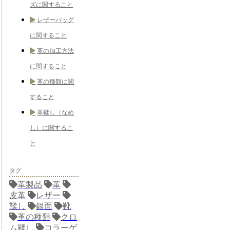
ズに関すること
レザーバッグ
に関すること
革の加工方法
に関すること
革の種類に関
すること
革鞣し（なめ
し）に関するこ
と
タグ
革製品
革
皮革
レザー
鞣し
銀面
靴
革の種類
クロ
ム鞣し
コラーゲ