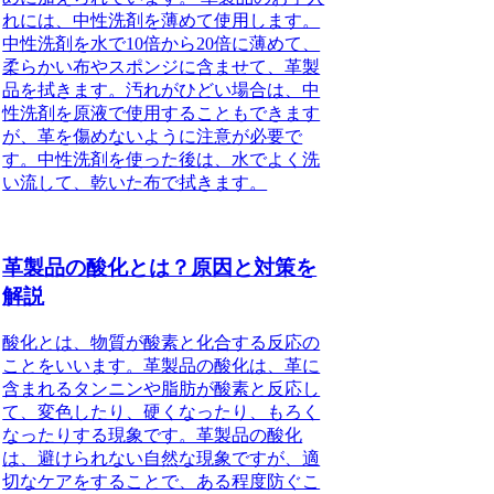
れには、中性洗剤を薄めて使用します。
中性洗剤を水で10倍から20倍に薄めて、
柔らかい布やスポンジに含ませて、革製
品を拭きます。汚れがひどい場合は、中
性洗剤を原液で使用することもできます
が、革を傷めないように注意が必要で
す。中性洗剤を使った後は、水でよく洗
い流して、乾いた布で拭きます。
革製品の酸化とは？原因と対策を
解説
酸化とは、物質が酸素と化合する反応の
ことをいいます。革製品の酸化は、革に
含まれるタンニンや脂肪が酸素と反応し
て、変色したり、硬くなったり、もろく
なったりする現象です。革製品の酸化
は、避けられない自然な現象ですが、適
切なケアをすることで、ある程度防ぐこ