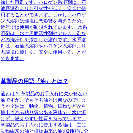
加した溶剤です。ハロゲン系溶剤は、石
油系溶剤よりも引火性が低く、安全に使
用することができます。しかし、ハロゲ
ン系溶剤は環境に悪影響を与えるため、
近年では使用が制限されています。 水系
溶剤は、水に界面活性剤やアルカリ剤な
どの洗浄剤を添加した溶剤です。水系溶
剤は、石油系溶剤やハロゲン系溶剤より
も環境に優しく、安全に使用することが
できます。
革製品の用語『油』とは？
油とは？ 革製品のお手入れに欠かせない
油ですが、そもそも油とは何なのでしょ
うか？油は、動物、植物、鉱物などから
抽出される粘り気のある液体で、水に溶
けず、燃えやすい性質を持っています。
革製品のお手入れに使用する油は、主に
動物由来の油と植物由来の油の2種類に分