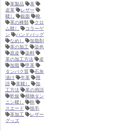
革製品
革
皮革
レザー
鞣し
銀面
靴
革の種類
クロ
ム鞣し
コラーゲ
ン
ハンドバッグ
なめし
加脂剤
革の加工
染色
原皮
染料
革の加工方法
皮
加脂
甲革
タンパク質
石灰
漬け
牛革
用
語
革鞣し
加
工方法
革の用語
乾燥
植物タン
ニン鞣し
鞄
スエード
脱毛
革加工
レザー
グッズ