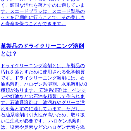
く、頑固な汚れを落とすのに適していま
す。スエードブラシは、スエード製品の
ケアを定期的に行うことで、その美しさ
と寿命を保つことができます。
革製品のドライクリーニング溶剤
とは？
ドライクリーニング溶剤とは、革製品の
汚れを落とすために使用される化学物質
です。ドライクリーニング溶剤には、石
油系溶剤、ハロゲン系溶剤、水系溶剤の3
種類があります。 石油系溶剤は、ベンジ
ンや灯油などの石油を精製して作られま
す。石油系溶剤は、油汚れやグリース汚
れを落とすのに適しています。ただし、
石油系溶剤は引火性が高いため、取り扱
いに注意が必要です。 ハロゲン系溶剤
は、塩素や臭素などのハロゲン元素を添