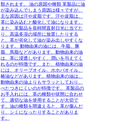
類されます。 油の原因や種類 革製品に油
が染み込んでしまう原因は様々ですが、
主な原因は汗や皮脂です。汗や皮脂は、
革に染み込むと酸化して油になります。
また、革製品を長時間直射日光に当てた
り、高温多湿の場所に放置したりする
と、革が劣化して油が染み出しやすくな
ります。 動物由来の油には、牛脂、豚
脂、馬脂などがあります。動物由来の油
は、革に浸透しやすく、潤いを与えてく
れるのが特徴です。また、植物由来の油
には、オリーブオイル、ホホバオイル、
椿油などがあります。植物由来の油は、
動物由来の油よりもサラッとしており、
べたつきにくいのが特徴です。 革製品の
お手入れには、革の種類や状態に合わせ
て、適切な油を使用することが大切で
す。油の種類を間違えると、革が傷んだ
り、シミになったりすることがありま
す。