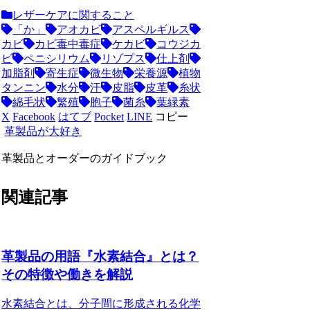
レザーケアに関すること
「か」
アオカビ
アスペルギルス
カビ
カビ毒中毒症
ケカビ
コウジカ
ビ
ペニシリウム
リゾプス
仕上剤
加脂剤
寄生症
微生物
栄養源
植物
タンニン
水分
汗
皮脂
皮革
糸状
綿毛状
繁殖
胞子
菌糸
葉緑素
X
Facebook
はてブ
Pocket
LINE
コピー
革製品が大好き
革製品とオーダーのガイドブック
関連記事
革製品の用語『水素結合』とは？
その特徴や働きを解説
水素結合とは、分子間に形成される化学