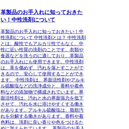
革製品のお手入れに知っておきた
い！中性洗剤について
革製品のお手入れに知っておきたい！中
性洗剤について 中性洗剤とは？ 中性洗剤
とは、酸性でもアルカリ性でもなく、中
性に近い性質の洗剤のことです。衣類や
食器などを洗うのに適しており、革製品
のお手入れにも使用できます。中性洗剤
は、革を傷めず、汚れを落とすことがで
きるので、安心して使用することができ
ます。 中性洗剤は、界面活性剤やアルキ
ル硫酸塩などの洗浄成分と、香料や着色
料などの添加物で構成されています。界
面活性剤は、汚れと水の界面張力を低下
させて、汚れを水に溶けやすくする働き
があります。アルキル硫酸塩は、脂肪汚
れを分解する働きがあります。香料や着
色料は、洗剤に良い香りや色をつけるた
めに加えられています。 革製品のお手入