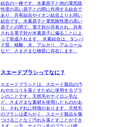
結合の一種です。水素原子と他の電気陰
性度の高い原子との間に作用する結合で
あり、共有結合やイオン結合よりも弱い
結合です。水素原子と電気陰性度の高い
原子との間で、電子対が共有され、共有
される電子対が水素原子に偏ることによ
って形成されます。 水素結合は、タンパ
ク質、核酸、水、アルカリ、アルコール
など、さまざまな物質に存在します。
スエードブラシってなに？
スエードブラシとは、スエード製品の汚
れやホコリを落とすために使用するブラ
シのことです。天然毛やナイロン毛な
ど、さまざまな素材を使用したものがあ
り、それぞれに特徴があります。天然毛
のブラシは柔らかく、スエード製品を傷
つけることなく汚れを落とすことができ
ます。一方、ナイロン毛のブラシは硬