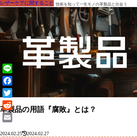
レザーケアに関すること
レザーケアに関すること
レザーケアに関すること
レザーケアに関すること
レザーケアに関すること
レザーケアに関すること
レザーケアに関すること
革製品の部品の呼び名・素材・技術を知って一生モノの革製品と出会う
Line
Facebook
Twitter
革製品の用語『腐敗』とは？
Reddit
Email
2024.02.25
2024.02.27