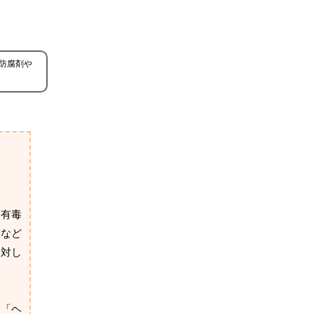
防腐剤や
、有毒
ムなど
に対し
を「ヘ