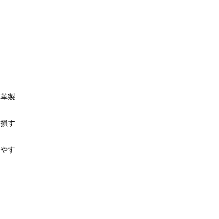
、革製
破損す
りやす