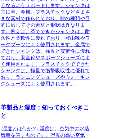
くなるようサポートします。シャンクは
主に革、金属、プラスチックなどさまざ
まな素材で作られており、靴の種類や目
的に応じてその素材と形状は異なりま
す。例えば、革でできたシャンクは、耐
久性と柔軟性に優れており、登山靴やワ
ークブーツによく使用されます。金属で
できたシャンクは、強度と安定性に優れ
ており、安全靴やスポーツシューズによ
く使用されます。プラスチックでできた
シャンクは、軽量で衝撃吸収性に優れて
おり、ランニングシューズやウォーキン
グシューズによく使用されます。
革製品と湿度：知っておくべきこ
と
-湿度とは何か？- 湿度は、空気中の水蒸
気量を表すものです。湿度の高い空気