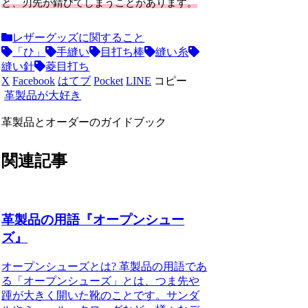
と、刃先が錆びてしまうことがあります。
レザーグッズに関すること
「ひ」
手縫い
目打ち棒
縫い糸
縫い針
菱目打ち
X
Facebook
はてブ
Pocket
LINE
コピー
革製品が大好き
革製品とオーダーのガイドブック
関連記事
革製品の用語『オープンシュー
ズ』
オープンシューズとは? 革製品の用語であ
る「オープンシューズ」とは、つま先や
踵が大きく開いた靴のことです。サンダ