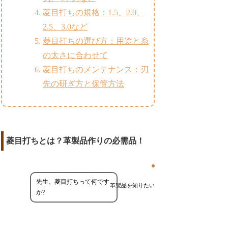
菱目打ちの規格：1.5、2.0、
2.5、3.0など
菱目打ちの選び方：用途と糸
の太さに合わせて
菱目打ちのメンテナンス：刃
先の研ぎ方と保管方法
菱目打ちとは？革製品作りの必需品！
先生、菱目打ちって何です
革製品を知りたい
か?