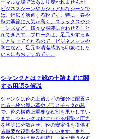
ーマルな場ではあまり履かれませんが、
ビジネスシーンやカジュアルなシーンで
は、幅広く活躍する靴です。特に、春や
秋の季節に人気が高く、スラックスやジ
ーンズなど、様々な服装に合わせること
ができます。ブローグは、足元をすっき
りと見せてくれるので、ビジネスマンや
学生など、足元を清潔感ある印象にした
い人にもおすすめです。
シャンクとは？靴の土踏まずに関
する用語を解説
シャンクは靴の土踏まずの部分に配置さ
れる一枚の厚い革やプラスチックの芯
で、靴の構造上重要な役割を果たしてい
ます。シャンクは靴にかかる衝撃と圧力
を均等に分散させ、靴の安定性を提供す
る重要な役割を果たしています。また、
靴が足に沿う形を維持し、足が歩きやす