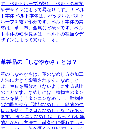
す。ベルトループの数は、ベルトの種類
やデザインによって異なります。 3. ベル
ト本体 ベルト本体は、バックルとベルト
ループを繋ぐ部分です。ベルト本体の素
材は、革、布、金属など様々です。ベル
ト本体の幅や長さは、ベルトの種類やデ
ザインによって異なります。
革製品の「しなやかさ」とは？
革のしなやかさは、革のなめし方や加工
方法に大きく影響されます。なめしと
は、生皮を腐敗させないようにする処理
のことです。なめしには、植物性のタン
ニンを使う「タンニンなめし」、動物性
の油脂を使う「油脂なめし」、鉱物のク
ロムを使う「クロムなめし」などがあり
ます。 タンニンなめしは、もっとも伝統
的ななめし方法で、耐久性に優れていま
す。しかし、革が硬くなりやすいという