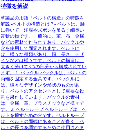
特徴を解説
革製品の用語『ベルトの構造』の特徴を
解説 -ベルトの構造とは？- ベルトは、腰
に巻いて、洋服やズボンを吊るす細長い
帯状の物です。一般的に、革、布、金属
などの素材で作られており、バックルや
穴を使用して固定されます。ベルトに
は、様々な種類があり、幅、長さ、デザ
インなどは様々です。ベルトの構造は、
大きく分けて3つの部分から構成されてい
ます。 1. バックル バックルは、ベルトの
両端を固定する金具です。バックルに
は、様々なデザインや形状のものがあ
り、ベルトのアクセントとして重要な役
割を果たしています。バックルの素材
は、金属、革、プラスチックなど様々で
す。 2. ベルトループ ベルトループは、ベ
ルトを通すための穴です。ベルトループ
は、ベルトの両端にあることが多く、ベ
ルトの長さを調節するために使用されま