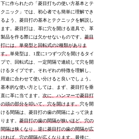
下に作られたの「菱目打ちの使い方基本とテ
クニック」では、初心者でも簡単に理解でき
るよう、菱目打の基本とテクニックを解説し
ます。菱目打は、革に穴を開ける道具で、革
製品を作る際には欠かせないものです。
菱目
打には、単発型と回転式の2種類がありま
す。
単発型は、1度に1つずつ穴を開けるタイ
プで、回転式は、一定間隔で連続して穴を開
けるタイプです。それぞれの特徴を理解し、
用途に合わせて使い分けると良いでしょう。
基本的な使い方としては、まず、菱目打を垂
直に革に当てます。
次に、ハンマーで菱目打
の頭の部分を叩いて、穴を開けます。
穴を開
ける間隔は、菱目打の歯の間隔によって決ま
ります。
菱目打の歯の間隔が狭いほど、穴の
間隔は狭くなり、逆に菱目打の歯の間隔が広
ければ、穴の間隔が広くなります。
最後に、