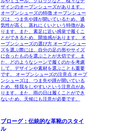
ルやミュール、クロッグなど、様々なデ
ザインのオープンシューズがあります。
オープンシューズの特徴 オープンシュー
ズは、つま先や踵が開いているため、通
気性が高く、蒸れにくいという特徴があ
ります。また、素足に近い感覚で履くこ
とができるため、開放感があります。 オ
ープンシューズの選び方 オープンシュー
ズを選ぶ際には、自分の足の形やサイズ
に合ったものを選ぶことが大切です。ま
た、どのようなシーンで履くのかを考慮
して、デザインや素材を選ぶことも重要
です。 オープンシューズの注意点 オープ
ンシューズは、つま先や踵が開いている
ため、怪我をしやすいという注意点があ
ります。また、雨の日は履くことができ
ないため、天候にも注意が必要です。
ブローグ：伝統的な革靴のスタイ
ル