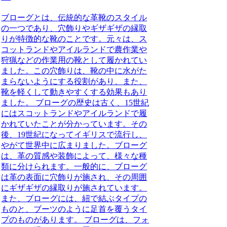
ブローグとは、伝統的な革靴のスタイル
の一つであり、穴飾りやギザギザの縁取
りが特徴的な靴のことです。元々は、ス
コットランドやアイルランドで農作業や
狩猟などの作業用の靴として履かれてい
ました。この穴飾りは、靴の中に水がた
まらないようにする役割があり、また、
靴を軽くして動きやすくする効果もあり
ました。 ブローグの歴史は古く、15世紀
にはスコットランドやアイルランドで履
かれていたことが分かっています。その
後、19世紀になってイギリスで流行し、
やがて世界中に広まりました。ブローグ
は、革の質感や装飾によって、様々な種
類に分けられます。一般的に、ブローグ
は革の表面に穴飾りが施され、その周囲
にギザギザの縁取りが施されています。
また、ブローグには、紐で結ぶタイプの
ものと、ブーツのように足首を覆うタイ
プのものがあります。 ブローグは、フォ