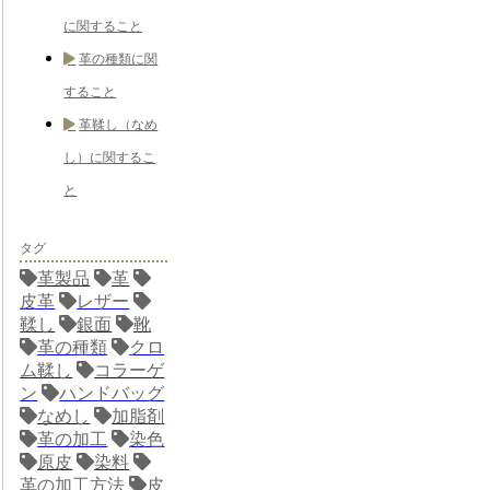
に関すること
革の種類に関
すること
革鞣し（なめ
し）に関するこ
と
タグ
革製品
革
皮革
レザー
鞣し
銀面
靴
革の種類
クロ
ム鞣し
コラーゲ
ン
ハンドバッグ
なめし
加脂剤
革の加工
染色
原皮
染料
革の加工方法
皮