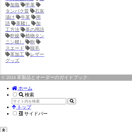
加脂
甲革
タンパク質
石灰
漬け
牛革
用
語
革鞣し
加
工方法
革の用語
乾燥
植物タン
ニン鞣し
鞄
スエード
脱毛
革加工
レザー
グッズ
© 2024 革製品とオーダーのガイドブック.
ホーム
検索
トップ
サイドバー