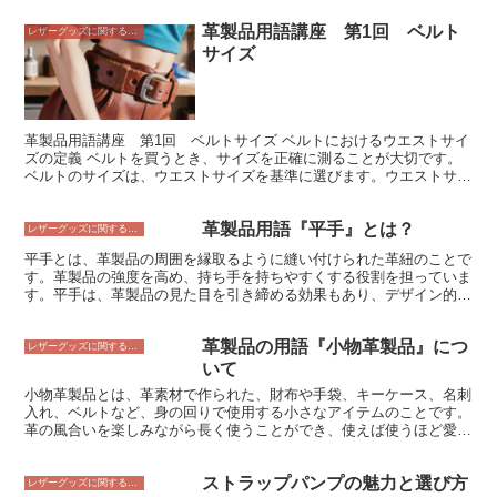
とができます。 ギリーは、主に狩猟や軍事目的で使用されます。狩
革製品用語講座 第1回 ベルト
猟では、獲物に気付かれないようにするためにギリーを着用して、獲
レザーグッズに関すること
物に近づいていきます。軍事では、敵に気付かれないようにするため
サイズ
にギリーを着用して、敵地に潜入したり、待ち伏せしたりします。
ギリーは、主に草や木などの自然素材で作られているため、軽量で動
きやすいという特徴もあります。長時間の潜伏や移動でも、疲れを感
じにくいため、狩猟や軍事において非常に有効な装備と言えます。
ギリーは、主に狩猟や軍事目的で使用されますが、近年では、サバイ
革製品用語講座 第1回 ベルトサイズ ベルトにおけるウエストサイ
バルゲームやコスプレなど、さまざまな目的で使用されるようになっ
ズの定義 ベルトを買うとき、サイズを正確に測ることが大切です。
ています。そのステルス性や軽量さ、動きやすさが評価されており、
ベルトのサイズは、ウエストサイズを基準に選びます。ウエストサイ
幅広い分野で活躍しています。
ズは、お腹の最も細い部分の周囲の長さです。ウエストサイズは、服
の上から測っても、服の下から測っても構いません。ベルトのサイズ
革製品用語『平手』とは？
を選ぶときは、ウエストサイズに余裕を持たせることが大切です。余
レザーグッズに関すること
裕を持たせないと、ベルトがきつくて苦しくなります。ベルトのサイ
平手とは、革製品の周囲を縁取るように縫い付けられた革紐のことで
ズは、ウエストサイズより5cmから10cmほど余裕を持たせるのがお
す。革製品の強度を高め、持ち手を持ちやすくする役割を担っていま
すすめです。
す。平手は、革製品の見た目を引き締める効果もあり、デザイン的な
アクセントにもなります。 平手には、さまざまな素材が使われてい
ます。一般的なのは、牛革や豚革などの動物の革ですが、合皮やナイ
革製品の用語『小物革製品』につ
ロンなどの合成素材が使われることもあります。平手の幅や形状も、
レザーグッズに関すること
革製品のデザインに合わせてさまざまです。 平手は、革製品の製造
いて
過程で、最後に取り付けられることが多いです。革製品の周囲を縁取
小物革製品とは、革素材で作られた、財布や手袋、キーケース、名刺
るように縫い付けられ、革製品の強度を高めます。また、平手は、持
入れ、ベルトなど、身の回りで使用する小さなアイテムのことです。
ち手を持ちやすくする役割も担っています。平手は、革製品の見た目
革の風合いを楽しみながら長く使うことができ、使えば使うほど愛着
を引き締める効果もあり、デザイン的なアクセントにもなります。
が湧いてくるのが特徴です。 小物革製品は、財布だけでは使い勝手
が悪いという方にもおすすめです。複数個をまとめて使えば、シーン
ストラップパンプの魅力と選び方
や用途に合わせて使い分けることができます。例えば、普段使いには
レザーグッズに関すること