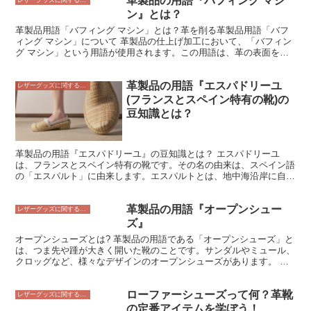
革製品の用語『バフィング マシ
りも普段使いに適しています。また、外羽根式は、内羽根式よりも靴
レザーグッズに関すること
りも滑らかです。 さらに、革の厚みも重要です。革の厚みによっ
紐を締めやすいという特徴があります。
ン』とは？
て、柔らかさや肌触りが異なります。薄い革は、柔らかく肌触りが良
いですが、耐久性が低い傾向があります。厚い革は、耐久性が高いで
革製品用語「バフィング マシン」とは？革を削る革製品用語「バフ
すが、硬く肌触りが悪い傾向があります。 これらの要素を考慮し
ィング マシン」について 革製品の仕上げ加工において、「バフィン
て、自分の好みに合った革製品を選ぶことが大切です。
グ マシン」という用語が使用されます。この用語は、革の表面を研
磨して滑らかにする機械を指します。バフィング マシンは、革の表
面を削り取ることで、より滑らかで均一な表面にすることができま
革製品の用語『エスパドリーユ
す。また、バフィング マシンは、革の表面を研磨することで、光沢
レザーグッズに関すること
を出すこともできます。 バフィング マシンは、革の表面を削り取る
(フランスとスペイン特有の靴)の
ための研磨剤を使用します。研磨剤には、酸化アルミニウム、炭化ケ
豆知識とは？
イ素、ガラス粉などが使用されます。研磨剤の粒子は非常に細かく、
革の表面を傷つけずに研磨することができます。 バフィング マシン
は、革製品の仕上げ加工において重要な機械です。バフィング マシ
ンを使用することで、革の表面を滑らかにし、光沢を出すことができ
革製品の用語『エスパドリーユ』の豆知識とは？ エスパドリーユ
ます。また、バフィング マシンは、革の表面に傷を付けずに研磨す
は、フランスとスペイン特有の靴です。その名の由来は、スペイン語
ることができるため、革製品の品質を維持することができます。
の「エスパルト」に由来します。エスパルトとは、地中海沿岸に自生
するイグサの一種です。このイグサで編まれた草履のような履物を、
エスパドリーユと呼びます。日本ではこの語はあまり馴染みがないか
革製品の用語『オープンシュー
もしれませんが、フランスやスペインでは夏によく履かれる履物で
レザーグッズに関すること
す。近年では、ファッションアイテムとしても注目されるようにな
ズ』
り、日本でも知名度が高まっています。 エスパドリーユは、その軽
オープンシューズとは? 革製品の用語である「オープンシューズ」と
さと通気性の良さから、夏にぴったりの履物です。また、その素朴な
は、つま先や踵が大きく開いた靴のことです。サンダルやミュール、
デザインは、どんな服装にも合わせやすいという特徴もあります。さ
クロッグなど、様々なデザインのオープンシューズがあります。 オ
らに、エスパドリーユは比較的安価なことも魅力のひとつです。
ープンシューズの特徴 オープンシューズは、つま先や踵が開いてい
るため、通気性が高く、蒸れにくいという特徴があります。また、素
ローファーシューズって何？革靴
足に近い感覚で履くことができるため、開放感があります。 オープ
レザーグッズに関すること
ンシューズの選び方 オープンシューズを選ぶ際には、自分の足の形
の定番アイテムを学ぼう！