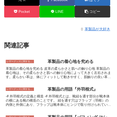
Pocket
LINE
コピー
革製品が大好き
関連記事
革製品の着心地を究める
レザーグッズに関すること
革製品の着心地を究める 皮革の柔らかさと肌への触り心地 革製品の
着心地は、その柔らかさと肌への触り心地によって大きく左右されま
す。柔らかい革は、体にフィットして動きやすく、肌触りの良い革
は、素肌に直接触れても気持ちが良いものです。革の柔らかさや肌触
りの良さは、いくつかの要素によって決まります。 まず、革のなめ
革製品の用語『外羽根式』
し方が重要です。革をなめすことによって、革は柔らかくなり、肌触
レザーグッズに関すること
りも良くなります。なめし方には、植物性なめし、クロムなめし、コ
-# 外羽根式の定義と構造 -# 外羽根式とは、靴紐を通す部分が靴本体
ンビなめしなど、さまざまな方法があります。なめし方によって、革
の横にある靴の構造のことです。 紐を通す穴はフラップ（羽根）の
の柔らかさや肌触りが異なってきます。 また、革の種類も重要で
内側と外側にあり、フラップは靴本体にヒンジで取り付けられていま
す。牛革、豚革、羊革など、革の種類によって、柔らかさや肌触りが
す。 靴紐を締めると、フラップが閉じて足にフィットします。 外羽
異なります。牛革は、丈夫で耐久性がありますが、豚革や羊革に比べ
根式は、内羽根式よりもカジュアルな印象があり、ビジネスシーンよ
て硬い傾向があります。豚革や羊革は、牛革に比べて柔らかく、肌触