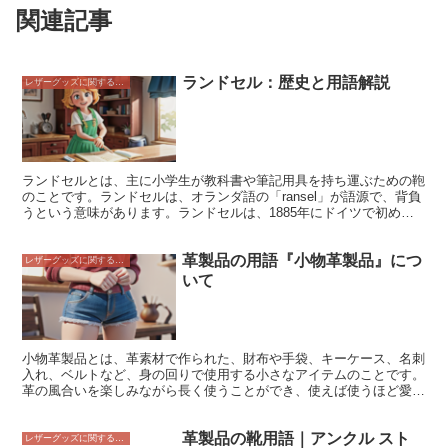
関連記事
ランドセル：歴史と用語解説
レザーグッズに関すること
ランドセルとは、主に小学生が教科書や筆記用具を持ち運ぶための鞄
のことです。ランドセルは、オランダ語の「ransel」が語源で、背負
うという意味があります。ランドセルは、1885年にドイツで初めて
製造されたと言われています。その後、日本には明治時代初期に伝わ
り、次第に小学生の定番の鞄となりました。ランドセルは、主に革製
革製品の用語『小物革製品』につ
で、硬い作りになっています。これは、教科書や筆記用具を保護する
レザーグッズに関すること
ためです。また、ランドセルには、反射材や防犯ブザーなどの安全対
いて
策が施されていることが多いです。ランドセルは、小学生にとって、
なくてはならないアイテムです。
小物革製品とは、革素材で作られた、財布や手袋、キーケース、名刺
入れ、ベルトなど、身の回りで使用する小さなアイテムのことです。
革の風合いを楽しみながら長く使うことができ、使えば使うほど愛着
が湧いてくるのが特徴です。 小物革製品は、財布だけでは使い勝手
が悪いという方にもおすすめです。複数個をまとめて使えば、シーン
革製品の靴用語｜アンクル スト
や用途に合わせて使い分けることができます。例えば、普段使いには
レザーグッズに関すること