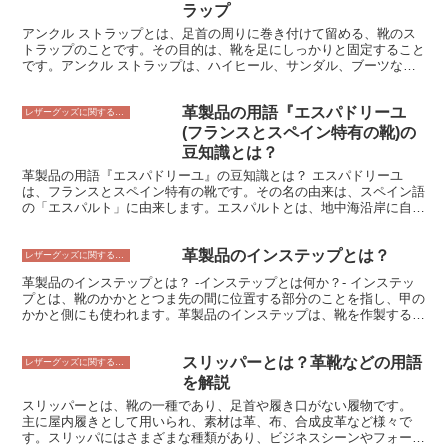
カジュアルな財布とバッグ、フォーマルなシーンには上品な財布とバ
ラップ
ッグというように使い分けることで、より便利におしゃれに革製品を
アンクル ストラップとは、足首の周りに巻き付けて留める、靴のス
楽しむことができます。
トラップのことです。その目的は、靴を足にしっかりと固定すること
です。アンクル ストラップは、ハイヒール、サンダル、ブーツな
ど、様々な種類の靴に見られます。また、アンクル ストラップは、
靴のアクセントとして用いられることもあり、スタイルや個性に合わ
革製品の用語『エスパドリーユ
せて選ぶことができます。
レザーグッズに関すること
(フランスとスペイン特有の靴)の
豆知識とは？
革製品の用語『エスパドリーユ』の豆知識とは？ エスパドリーユ
は、フランスとスペイン特有の靴です。その名の由来は、スペイン語
の「エスパルト」に由来します。エスパルトとは、地中海沿岸に自生
するイグサの一種です。このイグサで編まれた草履のような履物を、
エスパドリーユと呼びます。日本ではこの語はあまり馴染みがないか
革製品のインステップとは？
もしれませんが、フランスやスペインでは夏によく履かれる履物で
レザーグッズに関すること
す。近年では、ファッションアイテムとしても注目されるようにな
革製品のインステップとは？ -インステップとは何か？- インステッ
り、日本でも知名度が高まっています。 エスパドリーユは、その軽
プとは、靴のかかととつま先の間に位置する部分のことを指し、甲の
さと通気性の良さから、夏にぴったりの履物です。また、その素朴な
かかと側にも使われます。革製品のインステップは、靴を作製する上
デザインは、どんな服装にも合わせやすいという特徴もあります。さ
で重要な部位であり、足にフィットした履き心地を実現するために、
らに、エスパドリーユは比較的安価なことも魅力のひとつです。
職人が丁寧に仕上げることが求められます。インステップの形状や素
スリッパーとは？革靴などの用語
材は、靴の履き心地や耐久性に影響を与えるため、靴を選ぶ際には注
レザーグッズに関すること
意が必要です。インステップのフィット感を確認するには、靴を履い
を解説
てつま先を少し上げてみましょう。このとき、インステップに圧迫感
スリッパーとは、靴の一種であり、足首や履き口がない履物です。
や痛みを感じないことが大切です。また、インステップの素材は、革
主に屋内履きとして用いられ、素材は革、布、合成皮革など様々で
製品の場合は牛革、豚革、馬革などが一般的です。それぞれの素材に
す。スリッパにはさまざまな種類があり、ビジネスシーンやフォーマ
は特徴があるため、好みに合った素材の靴を選ぶとよいでしょう。