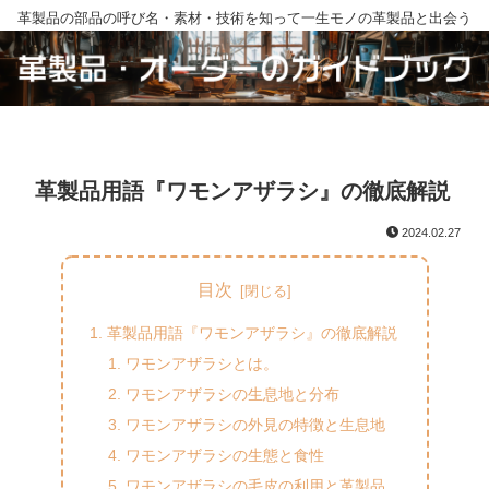
革製品の部品の呼び名・素材・技術を知って一生モノの革製品と出会う
革製品用語『ワモンアザラシ』の徹底解説
2024.02.27
目次
革製品用語『ワモンアザラシ』の徹底解説
ワモンアザラシとは。
ワモンアザラシの生息地と分布
ワモンアザラシの外見の特徴と生息地
ワモンアザラシの生態と食性
ワモンアザラシの毛皮の利用と革製品