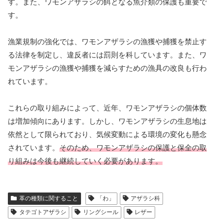
す。また、ワモンアザラシの餌となる魚介類の保護も重要で
す。
漁業規制の強化では、ワモンアザラシの漁獲や捕獲を禁止す
る法律を制定し、違反者には罰則を科しています。また、ワ
モンアザラシの漁獲や捕獲を減らすための漁具の改良も行わ
れています。
これらの取り組みによって、近年、ワモンアザラシの個体数
は増加傾向にあります。しかし、ワモンアザラシの生息地は
依然として限られており、気候変動による環境の変化も懸念
されています。
そのため、ワモンアザラシの保護と保全の取
り組みは今後も継続していく必要があります。
革の種類に関すること
「わ」
アザラシ科
タテゴトアザラシ
リングシール
レザー