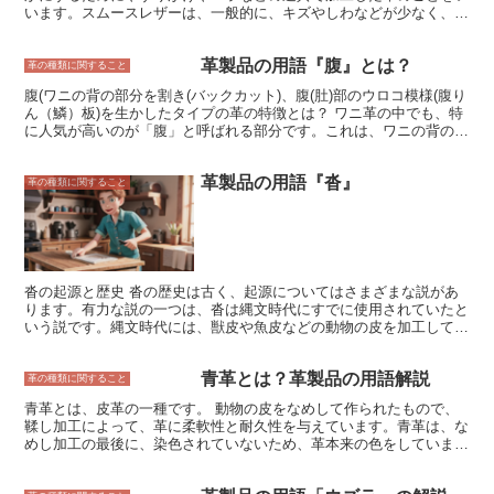
います。スムースレザーは、一般的に、キズやしわなどが少なく、表
面がなめらかな革です。また、耐久性が高く、手入れが簡単なのが特
徴です。そのため、靴、バッグ、財布などの革製品によく使用されて
革製品の用語『腹』とは？
います。 スムースレザーは、革の種類や加工方法によって、さまざ
革の種類に関すること
まな表情を持っています。例えば、牛革のスムースレザーは、キメが
腹(ワニの背の部分を割き(バックカット)、腹(肚)部のウロコ模様(腹り
細かく、表面がなめらかなのが特徴です。一方、豚革のスムースレザ
ん（鱗）板)を生かしたタイプの革の特徴とは？ ワニ革の中でも、特
ーは、キメが粗く、表面にシワやシボがあるのが特徴です。また、ス
に人気が高いのが「腹」と呼ばれる部分です。これは、ワニの背の部
ムースレザーは、染色や加工によって、さまざまな色や風合いを出す
分を割いて(バックカット)腹(肚)部のウロコ模様である「腹りん
ことができます。 スムースレザーは、そのなめらかな表面と耐久性
（鱗）板」を生かしたタイプの革です。 腹りんは、ワニ革の中でも
から、革製品に広く使用されている素材です。靴、バッグ、財布、ソ
革製品の用語『沓』
最も美しく、高級感がある部位として知られています。そのため、バ
革の種類に関すること
ファ、カーシートなど、さまざまな製品に使用されています。
ッグや財布などの高級革製品に使われることが多いです。 腹りんの
特徴は、なんといってもそのウロコ模様です。このウロコ模様は、一
つ一つが非常に細かく、美しい輝きを放っています。また、腹りんは
比較的やわらかく、肌触りがよいのも特徴です。 腹りんを使った革
製品は、とても丈夫で長持ちします。そのため、長く愛用できるのが
魅力です。また、腹りんのウロコ模様は、とても個性的で、人とは違
沓の起源と歴史 沓の歴史は古く、起源についてはさまざまな説があ
ったものを持ちたいという人にもぴったりです。
ります。有力な説の一つは、沓は縄文時代にすでに使用されていたと
いう説です。縄文時代には、獣皮や魚皮などの動物の皮を加工して作
られた沓が使用されていたと考えられています。これらの沓は、足を
守るために使用されたり、雪の中で歩くために使用されたりしたと考
青革とは？革製品の用語解説
えられています。 沓はその後、弥生時代にも使用され続けました。
革の種類に関すること
弥生時代には、稲作が盛んになり、人々は定住生活を送るようになり
青革とは、皮革の一種です。 動物の皮をなめして作られたもので、
ました。沓は、田畑を耕作する際に使用されたり、旅行をする際に使
鞣し加工によって、革に柔軟性と耐久性を与えています。青革は、な
用されたりしたと考えられています。沓は、平安時代になると、貴族
めし加工の最後に、染色されていないため、革本来の色をしていま
や武士の間で装飾品として使用されるようになりました。この時代の
す。革の色は、動物の種類や、なめし加工の方法によって異なります
沓は、華やかな色や柄で彩られ、履く人の身分や地位を象徴するもの
が、一般的には、茶色や黒、グレーなどが多く見られます。青革は、
となりました。 沓は、江戸時代になると、庶民の間でも広く使用さ