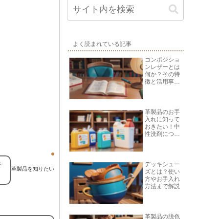
よく読まれている記事
コンポジショ
ンレザーとは
何か？その特
徴と活用事例
を紹介
革製品のお手
入れに知って
おきたい！中
性洗剤につい
て
デッキシュー
で
革製品を知りたい
ズとは？使い
方やお手入れ
方法まで解説
革製品の脱色