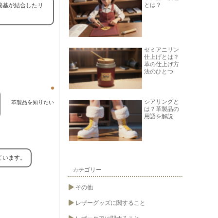
とは？
酸基が結合したリ
セミアニリン
仕上げとは？
革の仕上げ方
法のひとつ
シアリングと
革製品を知りたい
は？革製品の
用語を解説
ています。
カテゴリー
その他
レザーグッズに関すること