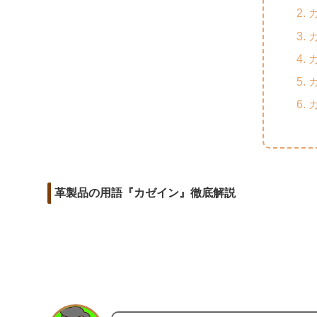
m
o
t
d
a
o
e
i
i
k
r
t
l
革製品の用語『カゼイン』徹底解説