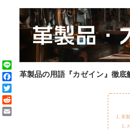
革製品の用語『カゼイン』徹底
L
i
F
n
a
T
e
c
w
R
e
i
革
e
E
b
t
d