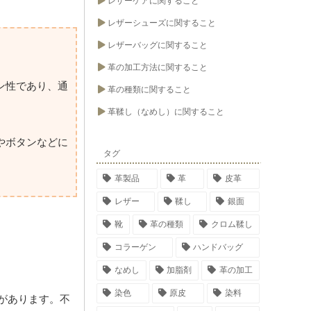
レザーケアに関すること
レザーシューズに関すること
レザーバッグに関すること
革の加工方法に関すること
ン性であり、通
革の種類に関すること
革鞣し（なめし）に関すること
やボタンなどに
タグ
革製品
革
皮革
レザー
鞣し
銀面
靴
革の種類
クロム鞣し
コラーゲン
ハンドバッグ
なめし
加脂剤
革の加工
染色
原皮
染料
があります。不