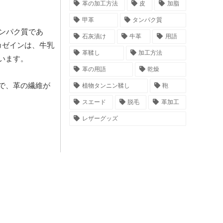
革の加工方法
皮
加脂
甲革
タンパク質
ンパク質であ
石灰漬け
牛革
用語
カゼインは、牛乳
革鞣し
加工方法
います。
革の用語
乾燥
で、革の繊維が
植物タンニン鞣し
鞄
スエード
脱毛
革加工
レザーグッズ