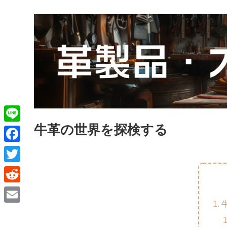
牛革の世界を探検する
L
i
F
n
a
T
e
c
w
R
e
i
e
E
b
t
d