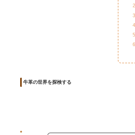
m
o
t
d
a
o
e
i
i
k
r
t
l
牛革の世界を探検する