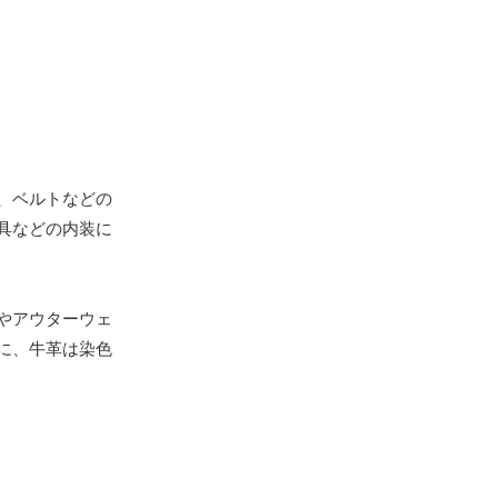
、ベルトなどの
具などの内装に
やアウターウェ
に、牛革は染色