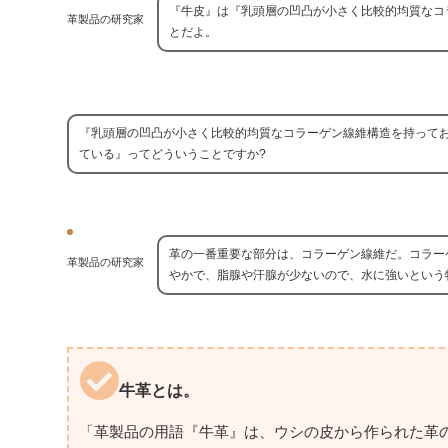
『牛皮』は『乳頭層の凹凸が小さく比較的均質なコ
革製品の研究家
とだよ。
『乳頭層の凹凸が小さく比較的均質なコラーゲン線維構造を持って
ている』ってどういうことですか?
革の一番重要な部分は、コラーゲン線維だ。コラー
革製品の研究家
やかで、脂腺や汗腺が少ないので、水に強いという
牛革とは。
「革製品の用語『牛革』は、ウシの皮から作られた革