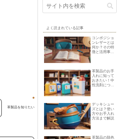
よく読まれている記事
コンポジショ
ンレザーとは
何か？その特
徴と活用事例
を紹介
革製品のお手
入れに知って
おきたい！中
性洗剤につい
て
デッキシュー
革製品を知りたい
ズとは？使い
方やお手入れ
方法まで解説
革製品の脱色