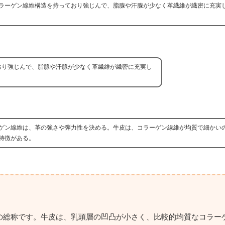
ラーゲン線維構造を持っており強じんで、脂腺や汗腺が少なく革繊維が繊密に充実
おり強じんで、脂腺や汗腺が少なく革繊維が繊密に充実し
ゲン線維は、革の強さや弾力性を決める。牛皮は、コラーゲン線維が均質で細かい
特徴がある。
の総称です。牛皮は、乳頭層の凹凸が小さく、比較的均質なコラー