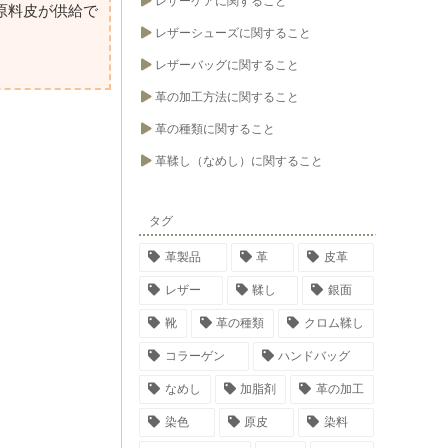
レザーケアに関すること
原料皮が供給で
レザーシューズに関すること
レザーバッグに関すること
革の加工方法に関すること
革の種類に関すること
革鞣し（なめし）に関すること
タグ
革製品
革
皮革
レザー
鞣し
銀面
靴
革の種類
クロム鞣し
コラーゲン
ハンドバッグ
なめし
加脂剤
革の加工
染色
原皮
染料