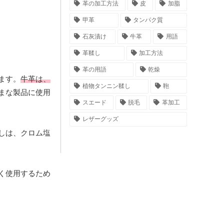
革の加工方法
皮
加脂
甲革
タンパク質
石灰漬け
牛革
用語
革鞣し
加工方法
革の用語
乾燥
ます。
牛革は、
植物タンニン鞣し
鞄
まな製品に使用
スエード
脱毛
革加工
レザーグッズ
しは、クロム塩
く使用するため