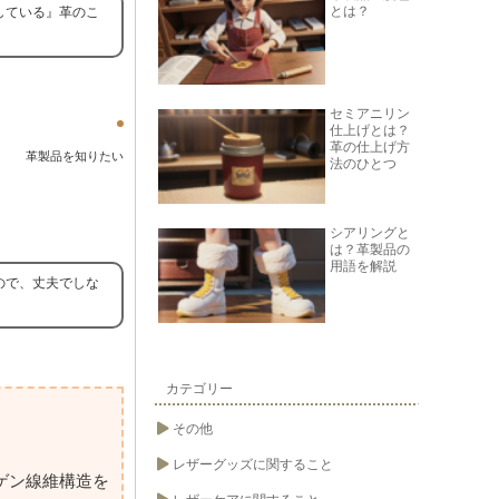
とは？
している』革のこ
セミアニリン
仕上げとは？
革の仕上げ方
革製品を知りたい
法のひとつ
シアリングと
は？革製品の
用語を解説
ので、丈夫でしな
カテゴリー
その他
レザーグッズに関すること
ゲン線維構造を