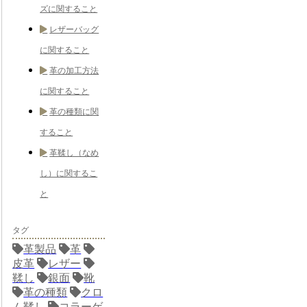
ズに関すること
レザーバッグ
に関すること
革の加工方法
に関すること
革の種類に関
すること
革鞣し（なめ
し）に関するこ
と
タグ
革製品
革
皮革
レザー
鞣し
銀面
靴
革の種類
クロ
ム鞣し
コラーゲ