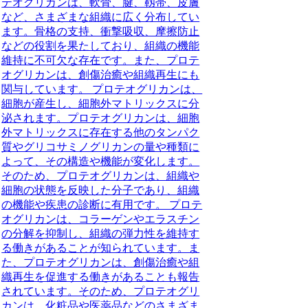
テオグリカンは、軟骨、腱、靱帯、皮膚
など、さまざまな組織に広く分布してい
ます。骨格の支持、衝撃吸収、摩擦防止
などの役割を果たしており、組織の機能
維持に不可欠な存在です。また、プロテ
オグリカンは、創傷治癒や組織再生にも
関与しています。 プロテオグリカンは、
細胞が産生し、細胞外マトリックスに分
泌されます。プロテオグリカンは、細胞
外マトリックスに存在する他のタンパク
質やグリコサミノグリカンの量や種類に
よって、その構造や機能が変化します。
そのため、プロテオグリカンは、組織や
細胞の状態を反映した分子であり、組織
の機能や疾患の診断に有用です。 プロテ
オグリカンは、コラーゲンやエラスチン
の分解を抑制し、組織の弾力性を維持す
る働きがあることが知られています。ま
た、プロテオグリカンは、創傷治癒や組
織再生を促進する働きがあることも報告
されています。そのため、プロテオグリ
カンは、化粧品や医薬品などのさまざま