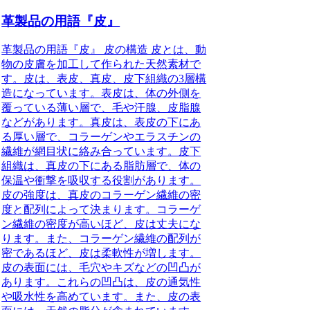
革製品の用語『皮』
革製品の用語『皮』 皮の構造 皮とは、動
物の皮膚を加工して作られた天然素材で
す。皮は、表皮、真皮、皮下組織の3層構
造になっています。表皮は、体の外側を
覆っている薄い層で、毛や汗腺、皮脂腺
などがあります。真皮は、表皮の下にあ
る厚い層で、コラーゲンやエラスチンの
繊維が網目状に絡み合っています。皮下
組織は、真皮の下にある脂肪層で、体の
保温や衝撃を吸収する役割があります。
皮の強度は、真皮のコラーゲン繊維の密
度と配列によって決まります。コラーゲ
ン繊維の密度が高いほど、皮は丈夫にな
ります。また、コラーゲン繊維の配列が
密であるほど、皮は柔軟性が増します。
皮の表面には、毛穴やキズなどの凹凸が
あります。これらの凹凸は、皮の通気性
や吸水性を高めています。また、皮の表