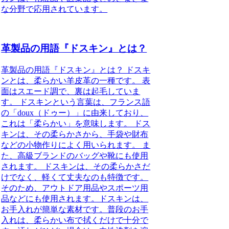
な分野で応用されています。
革製品の用語『ドスキン』とは？
革製品の用語『ドスキン』とは？ ドスキ
ンとは、柔らかい羊皮革の一種です。 表
面はスエード調で、裏は起毛していま
す。 ドスキンという言葉は、フランス語
の「doux（ドゥー）」に由来しており、
これは「柔らかい」を意味します。 ドス
キンは、その柔らかさから、手袋や財布
などの小物作りによく用いられます。 ま
た、高級ブランドのバッグや靴にも使用
されます。 ドスキンは、その柔らかさだ
けでなく、軽くて丈夫なのも特徴です。
そのため、アウトドア用品やスポーツ用
品などにも使用されます。ドスキンは、
お手入れが簡単な素材です。普段のお手
入れは、柔らかい布で拭くだけで十分で