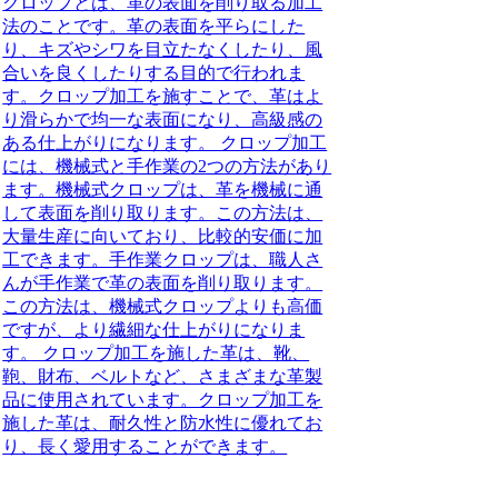
クロップとは、革の表面を削り取る加工
法のことです。革の表面を平らにした
り、キズやシワを目立たなくしたり、風
合いを良くしたりする目的で行われま
す。クロップ加工を施すことで、革はよ
り滑らかで均一な表面になり、高級感の
ある仕上がりになります。 クロップ加工
には、機械式と手作業の2つの方法があり
ます。機械式クロップは、革を機械に通
して表面を削り取ります。この方法は、
大量生産に向いており、比較的安価に加
工できます。手作業クロップは、職人さ
んが手作業で革の表面を削り取ります。
この方法は、機械式クロップよりも高価
ですが、より繊細な仕上がりになりま
す。 クロップ加工を施した革は、靴、
鞄、財布、ベルトなど、さまざまな革製
品に使用されています。クロップ加工を
施した革は、耐久性と防水性に優れてお
り、長く愛用することができます。