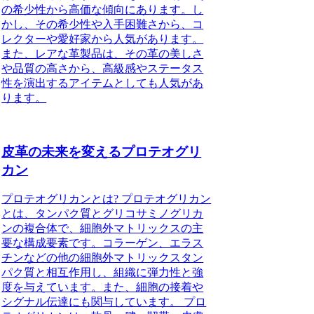
の希少性から高価な傾向にあります。し
かし、その希少性や入手困難さから、コ
レクターや愛好家から人気があります。
また、レアな革製品は、その革の美しさ
や品質の高さから、高級感やステータス
性を演出するアイテムとしても人気があ
ります。
皮革の未来を変えるプロテオグリ
カン
プロテオグリカンとは? プロテオグリカン
とは、タンパク質とグリコサミノグリカ
ンの複合体で、細胞外マトリックスの主
要な構成要素です。コラーゲン、エラス
チンなどの他の細胞外マトリックスタン
パク質と相互作用し、組織に弾力性と強
度を与えています。また、細胞の接着や
シグナル伝達にも関与しています。 プロ