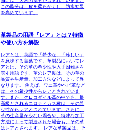
面には、天然の脂分が含まれています。
この脂分は、皮を柔らかくし、防水効果
を高めています。
革製品の用語『レア』とは？特徴
や使い方を解説
レアとは、英語で「希少な」「珍しい」
を意味する言葉です。革製品においてレ
アとは、その革の希少性や入手困難さを
表す用語です。革のレア度は、その革の
品質や生産量、加工方法などによって異
なります。 例えば、ワニ革やヘビ革など
は、その希少性からレアとされていま
す。また、クロコダイル革の中でも、最
高級とされるニロティカス種は、その希
少性からレアとされています。さらに、
革の生産量が少ない場合や、特殊な加工
方法によって製造された場合も、その革
はレアとされます。 レアな革製品は、そ