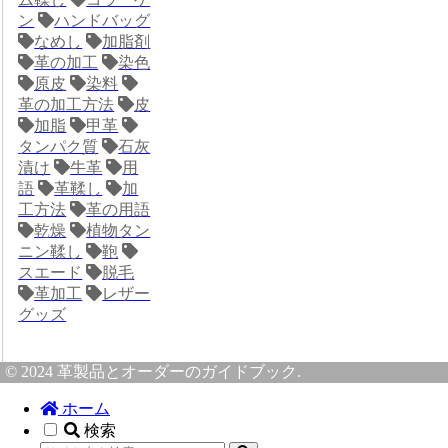
ン
ハンドバッグ
なめし
加脂剤
革の加工
染色
原皮
染料
革の加工方法
皮
加脂
甲革
タンパク質
石灰
漬け
牛革
用
語
革鞣し
加
工方法
革の用語
乾燥
植物タン
ニン鞣し
鞄
スエード
脱毛
革加工
レザー
グッズ
© 2024 革製品とオーダーのガイドブック.
ホーム
検索